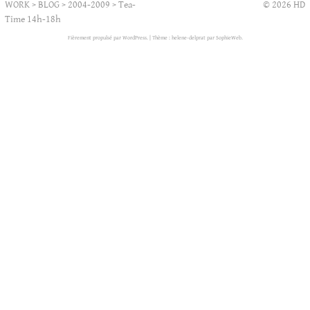
WORK
>
BLOG
>
2004-2009
>
Tea-
© 2026 HD
Time 14h-18h
Fièrement propulsé par WordPress.
|
Thème : helene-delprat par
SophieWeb
.