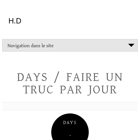
Aller
au
contenu
H.D
"Dans
Navigation dans le site
la
vie
on
devrait
DAYS / FAIRE UN
tout
essayer
TRUC PAR JOUR
sauf
l'inceste
et
la
danse
folklorique"
DAYS
Christopher
Lee
–