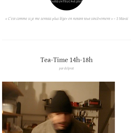
FAIRE UN TRUC PAR JOUR
« C’est comme si je me sentais plus léger en notant tout sincèrement » – S Maraï
Tea-Time 14h-18h
par
delprat