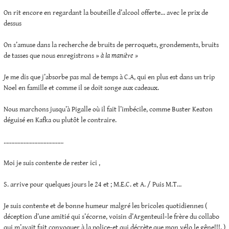
On rit encore en regardant la bouteille d’alcool offerte… avec le prix de
dessus
On s’amuse dans la recherche de bruits de perroquets, grondements, bruits
de tasses que nous enregistrons »
à la manière »
J
e me dis que j’absorbe pas mal de temps à C.A, qui en plus est dans un trip
Noel en famille et comme il se doit songe aux cadeaux.
Nous marchons jusqu’à Pigalle où il fait l’imbécile, comme Buster Keaton
déguisé en Kafka ou plutôt le contraire.
…………………………………
Moi je suis contente de rester ici ,
S. arrive pour quelques jours le 24 et ; M.E.C. et A. / Puis M.T…
Je suis contente et de bonne humeur malgré les bricoles quotidiennes (
déception d’une amitié qui s’écorne, voisin d’Argenteuil-le frère du collabo
qui m’avait fait convoquer à la police-et qui décrète que mon vélo le gêne!!!. )