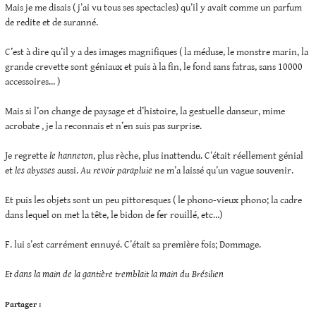
Mais je me disais ( j’ai vu tous ses spectacles) qu’il y avait comme un parfum
de redite et de suranné.
C’est à dire qu’il y a des images magnifiques ( la méduse, le monstre marin, la
grande crevette sont géniaux et puis à la fin, le fond sans fatras, sans 10000
accessoires… )
Mais si l’on change de paysage et d’histoire, la gestuelle danseur, mime
acrobate , je la reconnais et n’en suis pas surprise.
Je regrette
le hanneton
, plus rèche, plus inattendu. C’était réellement génial
et
les abysses
aussi.
Au revoir parapluie
ne m’a laissé qu’un vague souvenir.
Et puis les objets sont un peu pittoresques ( le phono-vieux phono; la cadre
dans lequel on met la tête, le bidon de fer rouillé, etc…)
F. lui s’est carrément ennuyé. C’était sa première fois; Dommage.
Et dans la main de la gantière tremblait la main du Brésilien
Partager :