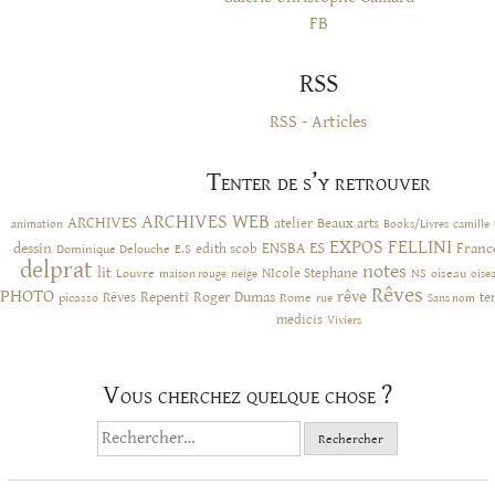
FB
RSS
RSS - Articles
Tenter de s’y retrouver
ARCHIVES WEB
ARCHIVES
atelier
Beaux arts
animation
Books/Livres
camille
EXPOS
FELLINI
ES
dessin
ENSBA
Franc
Dominique Delouche
edith scob
E.S
delprat
notes
lit
NIcole Stephane
NS
Louvre
neige
oiseau
maison rouge
oise
Rêves
PHOTO
rêve
Rêves
Repenti
Roger Dumas
picasso
Rome
te
rue
Sans nom
medicis
Viviers
Vous cherchez quelque chose ?
Rechercher :