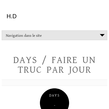
Aller
au
contenu
H.D
"Dans
Navigation dans le site
la
vie
on
devrait
DAYS / FAIRE UN
tout
essayer
TRUC PAR JOUR
sauf
l'inceste
et
la
danse
folklorique"
DAYS
Christopher
Lee
–