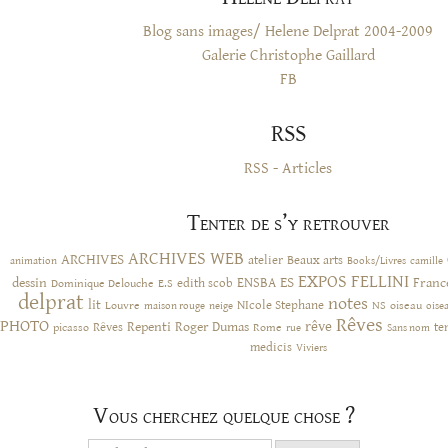
Blog sans images/ Helene Delprat 2004-2009
Galerie Christophe Gaillard
FB
RSS
RSS - Articles
Tenter de s’y retrouver
ARCHIVES WEB
ARCHIVES
atelier
Beaux arts
animation
Books/Livres
camille
EXPOS
FELLINI
ES
dessin
ENSBA
Franc
Dominique Delouche
edith scob
E.S
delprat
notes
lit
NIcole Stephane
NS
Louvre
neige
oiseau
maison rouge
oise
Rêves
PHOTO
rêve
Rêves
Repenti
Roger Dumas
picasso
Rome
te
rue
Sans nom
medicis
Viviers
Vous cherchez quelque chose ?