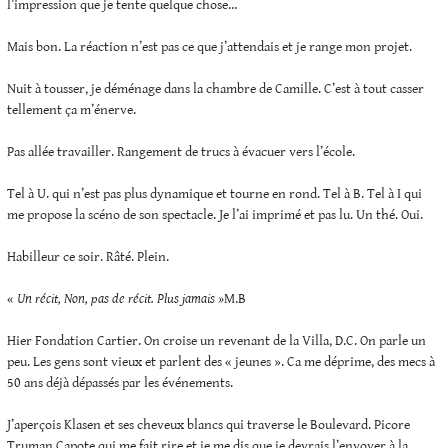
l’impression que je tente quelque chose…
Mais bon. La réaction n’est pas ce que j’attendais et je range mon projet.
Nuit à tousser, je déménage dans la chambre de Camille. C’est à tout casser
tellement ça m’énerve.
Pas allée travailler. Rangement de trucs à évacuer vers l’école.
Tel à U. qui n’est pas plus dynamique et tourne en rond. Tel à B. Tel à I qui
me propose la scéno de son spectacle. Je l’ai imprimé et pas lu. Un thé. Oui.
Habilleur ce soir. Râté. Plein.
«
Un récit, Non, pas de récit. Plus jamais »
M.B
Hier Fondation Cartier. On croise un revenant de la Villa, D.C. On parle un
peu. Les gens sont vieux et parlent des « jeunes ». Ca me déprime, des mecs à
50 ans déjà dépassés par les événements.
J’aperçois Klasen et ses cheveux blancs qui traverse le Boulevard. Picore
Truman Capote qui me fait rire et je me dis que je devrais l’envoyer à la