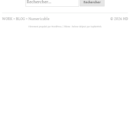
Rechercher :
WORK
>
BLOG
>
Numericable
© 2026 HD
Fièrement propulsé par WordPress.
|
Thème : helene-delprat par
SophieWeb
.