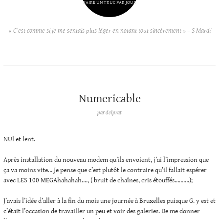
FAIRE UN TRUC PAR JOUR
« C’est comme si je me sentais plus léger en notant tout sincèrement » – S Maraï
Numericable
par
delprat
NUl et lent.
Après installation du nouveau modem qu’ils envoient, j’ai l’impression que
ça va moins vite… Je pense que c’est plutôt le contraire qu’il fallait espérer
avec LES 100 MEGAhahahah…., ( bruit de chaînes, cris étouffés……….);
J’avais l’idée d’aller à la fin du mois une journée à Bruxelles puisque G. y est et
c’était l’occasion de travailler un peu et voir des galeries. De me donner