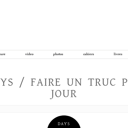
Aller
au
contenu
ture
video
photos
cahiers
livres
YS / FAIRE UN TRUC 
JOUR
DAYS