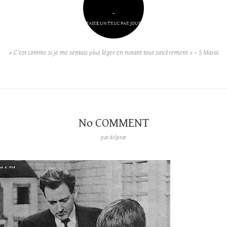
–
FAIRE UN TRUC PAR JOUR
« C’est comme si je me sentais plus léger en notant tout sincèrement » – S Maraï
No COMMENT
par
delprat