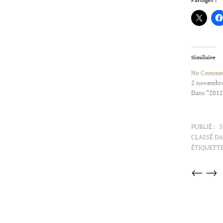
Partager :
Similaire
No Comme
2 novembr
Dans "2012
PUBLIÉ :
3
CLASSÉ DA
ÉTIQUETTE
Articles
←
→
dans
cette
catégorie