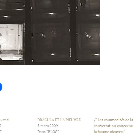
5 mai
DRACULA ET LA PIEUVRE
/"Les commodités de l
9
3 mars 2009
conversation concerne
"
Dans "BLOG"
la femme pieuvre."