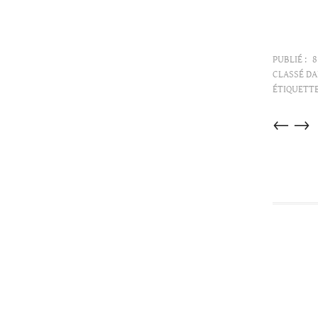
PUBLIÉ :
8
CLASSÉ DA
ÉTIQUETTE
Articles
←
→
dans
cette
catégorie