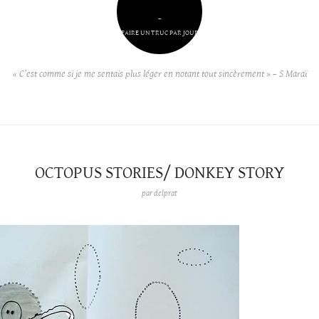
–
FAIRE UN TRUC PAR JOUR
« C’est comme si je me sentais plus léger en notant tout sincèrement » – S Maraï
OCTOPUS STORIES/ DONKEY STORY
par
delprat