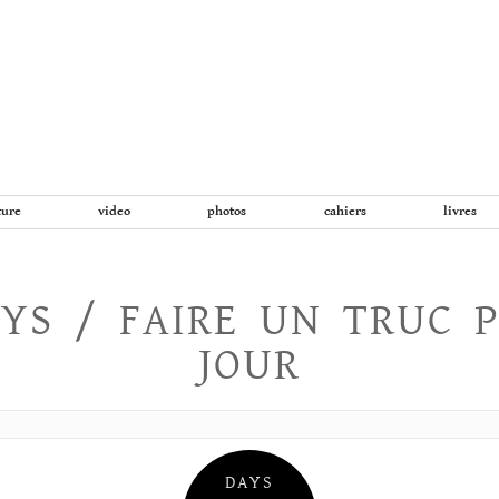
Aller
au
contenu
ture
video
photos
cahiers
livres
YS / FAIRE UN TRUC 
JOUR
DAYS