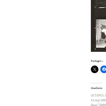
Partager :
Similaire
OCTOPUS 1
15 mai 200
Dans "2009