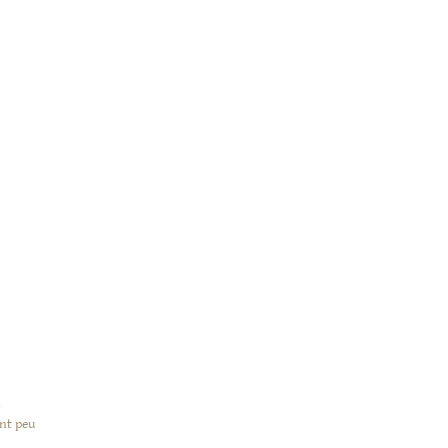
a
nt peu