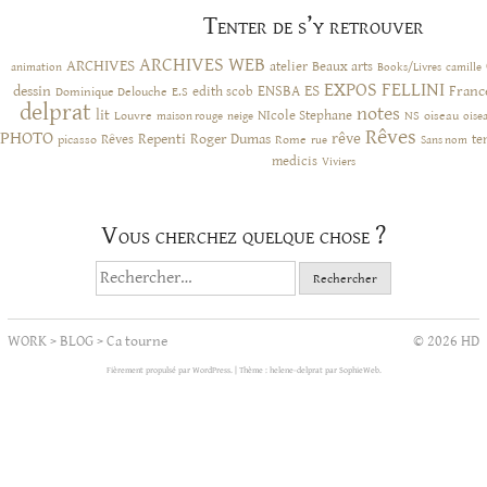
Tenter de s’y retrouver
ARCHIVES WEB
ARCHIVES
atelier
Beaux arts
animation
Books/Livres
camille
EXPOS
FELLINI
ES
dessin
ENSBA
Franc
Dominique Delouche
edith scob
E.S
delprat
notes
lit
NIcole Stephane
NS
Louvre
neige
oiseau
maison rouge
oise
Rêves
PHOTO
rêve
Rêves
Repenti
Roger Dumas
picasso
Rome
te
rue
Sans nom
medicis
Viviers
Vous cherchez quelque chose ?
Rechercher :
WORK
>
BLOG
>
Ca tourne
© 2026 HD
Fièrement propulsé par WordPress.
|
Thème : helene-delprat par
SophieWeb
.