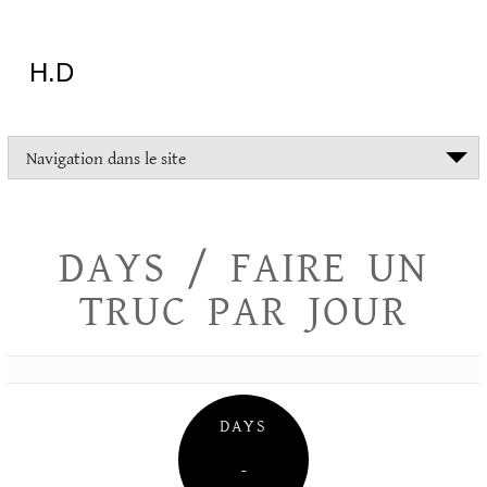
Aller
au
contenu
H.D
"Dans
Navigation dans le site
la
vie
on
devrait
DAYS / FAIRE UN
tout
essayer
TRUC PAR JOUR
sauf
l'inceste
et
la
danse
folklorique"
DAYS
Christopher
Lee
–