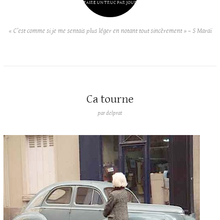
FAIRE UN TRUC PAR JOUR
« C’est comme si je me sentais plus léger en notant tout sincèrement » – S Maraï
Ca tourne
par
delprat