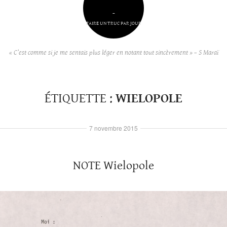
–
FAIRE UN TRUC PAR JOUR
« C’est comme si je me sentais plus léger en notant tout sincèrement » – S Maraï
ÉTIQUETTE :
WIELOPOLE
7 novembre 2015
NOTE Wielopole