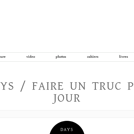
Aller
au
contenu
ture
video
photos
cahiers
livres
YS / FAIRE UN TRUC 
JOUR
DAYS