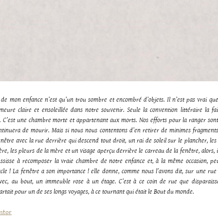
de mon enfance n’est qu’un trou sombre et encombré d’objets. Il n’est pas vrai qu
eure claire et ensoleillée dans notre souvenir. Seule la convention littéraire la fa
. C’est une chambre morte et appartenant aux morts. Nos efforts pour la ranger sont 
tinuera de mourir. Mais si nous nous contentons d’en retirer de minimes fragment
enêtre avec la rue derrière qui descend tout droit, un rai de soleil sur le plancher, les
re, les pleurs de la mère et un visage aperçu derrière le carreau de la fenêtre, alors, i
ussisse à recomposer la vraie chambre de notre enfance et, à la même occasion, peu
acle ! La fenêtre a son importance ! elle donne, comme nous l’avons dit, sur une rue
avec, au bout, un immeuble rose à un étage. C’est à ce coin de rue que disparais
partait pour un de ses longs voyages, à ce tournant qui était le Bout du monde.
ntor