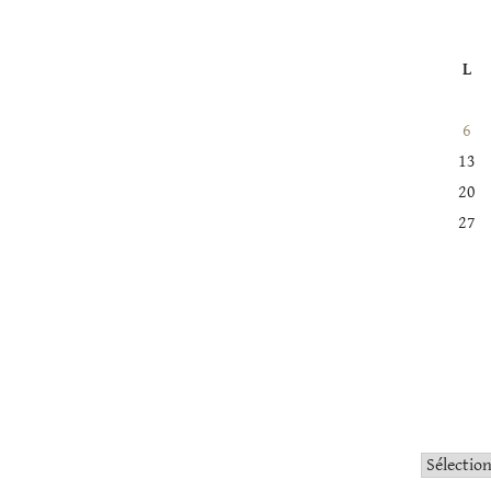
L
6
13
20
27
Catégorie