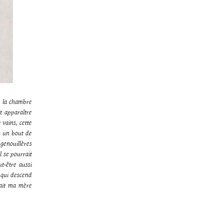
e la chambre
it apparaître
vains, cette
s un bout de
 genouillères
l se pourrait
t-être aussi
 qui descend
sait ma mère