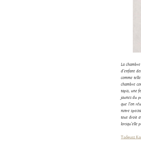
La chambre 
d’enfant dem
comme telle
chambre con
tapis, une f
jaunes du pè
que l’on ré
notre spect
tout droit 
lorsqu’elle 
Tadeusz Ka