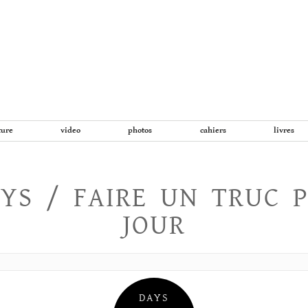
Aller
au
contenu
ture
video
photos
cahiers
livres
YS / FAIRE UN TRUC 
JOUR
DAYS