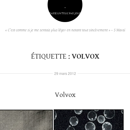
–
FAIRE UN TRUC PAR JOUR
« C’est comme si je me sentais plus léger en notant tout sincèrement » – S Maraï
ÉTIQUETTE :
VOLVOX
29 mars 2012
Volvox