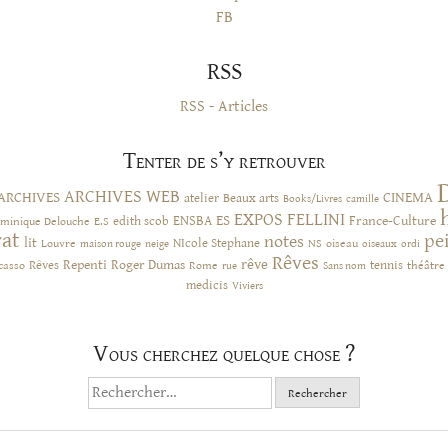
FB
RSS
RSS - Articles
Tenter de s’y retrouver
ARCHIVES WEB
ARCHIVES
CINEMA
atelier
Beaux arts
Books/Livres
camille
EXPOS
FELLINI
ES
ENSBA
France-Culture
minique Delouche
edith scob
E.S
rat
pe
notes
lit
NIcole Stephane
NS
Louvre
neige
oiseau
maison rouge
oiseaux
ordi
Rêves
rêve
Rêves
Repenti
Roger Dumas
casso
Rome
tennis
rue
Sans nom
théâtre
medicis
Viviers
Vous cherchez quelque chose ?
Rechercher :