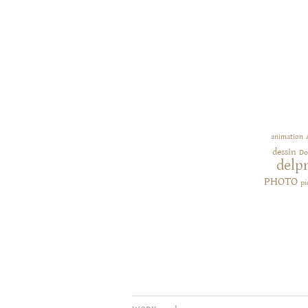
animation
dessin
Do
delp
PHOTO
pi