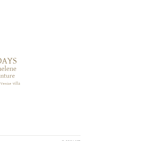
DAYS
helene
inture
villa
Venise