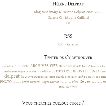
Hélène Delprat
Blog sans images/ Helene Delprat 2004-2009
Galerie Christophe Gaillard
FB
RSS
RSS - Articles
Tenter de s’y retrouver
ARCHIVES WEB
ARCHIVES
atelier
Beaux arts
animation
Books/Livres
camille
EXPOS
FELLINI
ES
dessin
ENSBA
Franc
Dominique Delouche
edith scob
E.S
delprat
notes
lit
NIcole Stephane
NS
Louvre
neige
oiseau
maison rouge
oise
Rêves
PHOTO
rêve
Rêves
Repenti
Roger Dumas
picasso
Rome
te
rue
Sans nom
medicis
Viviers
Vous cherchez quelque chose ?