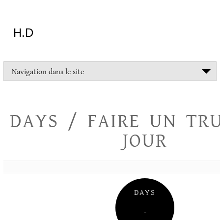
Aller
au
contenu
H.D
"Dans
Navigation dans le site
la
vie
on
devrait
DAYS / FAIRE UN TR
tout
essayer
JOUR
sauf
l'inceste
et
la
danse
folklorique"
DAYS
Christopher
Lee
–