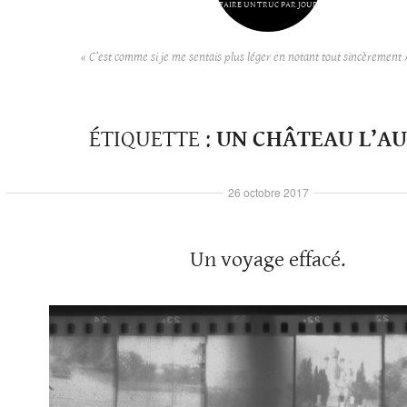
FAIRE UN TRUC PAR JOUR
« C’est comme si je me sentais plus léger en notant tout sincèrement 
ÉTIQUETTE :
UN CHÂTEAU L’A
26 octobre 2017
Un voyage effacé.