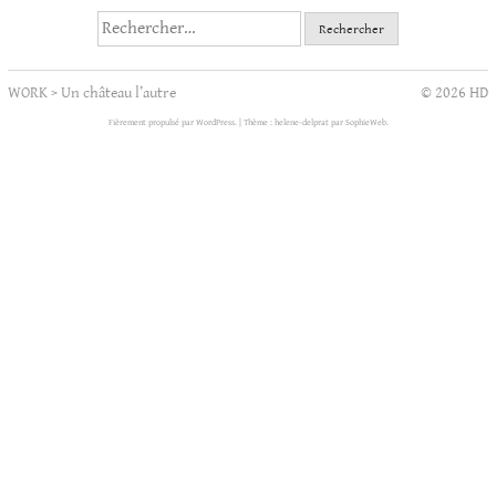
Rechercher :
WORK
>
Un château l’autre
© 2026 HD
Fièrement propulsé par WordPress.
|
Thème : helene-delprat par
SophieWeb
.