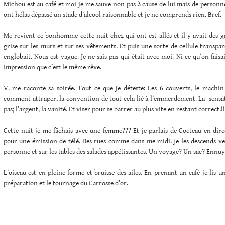
Michou est au café et moi je me sauve non pas à cause de lui mais de personnes
ont hélas dépassé un stade d’alcool raisonnable et je ne comprends rien. Bref.
Me revient ce bonhomme cette nuit chez qui ont est allés et il y avait des g
grise sur les murs et sur ses vêtements. Et puis une sorte de cellule transpa
englobait. Nous est vague. Je ne sais pas qui était avec moi. Ni ce qu’on fais
Impression que c’est le même rêve.
V. me raconte sa soirée. Tout ce que je déteste: Les 6 couverts, le machin 
comment attraper, la convention de tout cela lié à l’emmerdement. La sensat
pas; l’argent, la vanité. Et viser pour se barrer au plus vite en restant correct.!!
Cette nuit je me fâchais avec une femme??? Et je parlais de Cocteau en dire
pour une émission de télé. Des rues comme dans me midi. Je les descends vers
personne et sur les tables des salades appétissantes. Un voyage? Un sac? Ennuy
L’oiseau est en pleine forme et bruisse des ailes. En prenant un café je lis u
préparation et le tournage du Carrosse d’or.