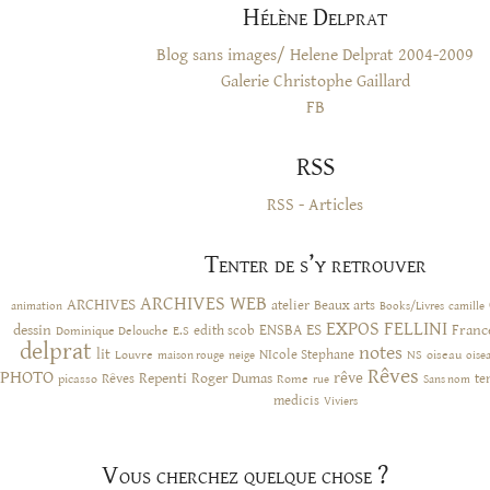
Hélène Delprat
Blog sans images/ Helene Delprat 2004-2009
Galerie Christophe Gaillard
FB
RSS
RSS - Articles
Tenter de s’y retrouver
ARCHIVES WEB
ARCHIVES
atelier
Beaux arts
animation
Books/Livres
camille
EXPOS
FELLINI
ES
dessin
ENSBA
Franc
Dominique Delouche
edith scob
E.S
delprat
notes
lit
NIcole Stephane
NS
Louvre
neige
oiseau
maison rouge
oise
Rêves
PHOTO
rêve
Rêves
Repenti
Roger Dumas
picasso
Rome
te
rue
Sans nom
medicis
Viviers
Vous cherchez quelque chose ?