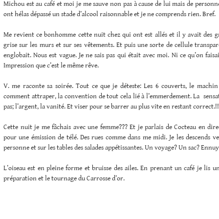
Michou est au café et moi je me sauve non pas à cause de lui mais de personnes
ont hélas dépassé un stade d’alcool raisonnable et je ne comprends rien. Bref.
Me revient ce bonhomme cette nuit chez qui ont est allés et il y avait des g
grise sur les murs et sur ses vêtements. Et puis une sorte de cellule transpa
englobait. Nous est vague. Je ne sais pas qui était avec moi. Ni ce qu’on fais
Impression que c’est le même rêve.
V. me raconte sa soirée. Tout ce que je déteste: Les 6 couverts, le machin 
comment attraper, la convention de tout cela lié à l’emmerdement. La sensat
pas; l’argent, la vanité. Et viser pour se barrer au plus vite en restant correct.!!
Cette nuit je me fâchais avec une femme??? Et je parlais de Cocteau en dire
pour une émission de télé. Des rues comme dans me midi. Je les descends vers
personne et sur les tables des salades appétissantes. Un voyage? Un sac? Ennuy
L’oiseau est en pleine forme et bruisse des ailes. En prenant un café je lis u
préparation et le tournage du Carrosse d’or.