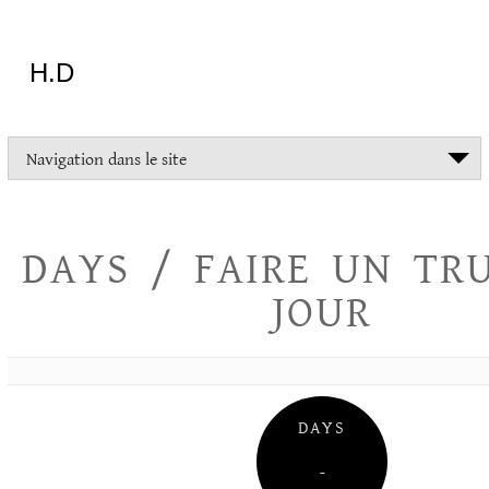
Aller
au
contenu
H.D
"Dans
Navigation dans le site
la
vie
on
devrait
DAYS / FAIRE UN TR
tout
essayer
JOUR
sauf
l'inceste
et
la
danse
folklorique"
DAYS
Christopher
Lee
–