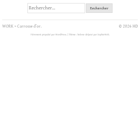
Rechercher :
WORK
>
Carrosse d’or.
© 2026 HD
Fièrement propulsé par WordPress.
|
Thème : helene-delprat par
SophieWeb
.