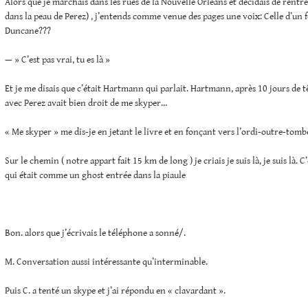
Alors que je marchais dans les rues de la Nouvelle Orléans et décidais de rentr
dans la peau de Perez) , j’entends comme venue des pages une voix: Celle d’un f
Duncane???
— » C’est pas vrai, tu es là »
Et je me disais que c’était Hartmann qui parlait. Hartmann, après 10 jours de t
avec Perez avait bien droit de me skyper…
« Me skyper » me dis-je en jetant le livre et en fonçant vers l’ordi-outre-tomb
Sur le chemin ( notre appart fait 15 km de long ) je criais je suis là, je suis là.
qui était comme un ghost entrée dans la piaule
Bon. alors que j’écrivais le téléphone a sonné/.
M. Conversation aussi intéressante qu’interminable.
Puis C. a tenté un skype et j’ai répondu en « clavardant ».