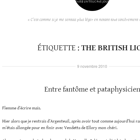
FAIRE UN TRUC PAR JOUR
« C’est comme si je me sentais plus léger en notant tout sincèrement 
ÉTIQUETTE :
THE BRITISH LI
9 novembre 2010
Entre fantôme et pataphysicie
Flemme d’écrire mais.
Hier alors que je rentrais d’Argenteuil, après avoir tout comme aujourd’hui r
m’étais allongée pour en finir avec Vendetta de Ellory mon chéri.