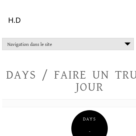
Aller
au
contenu
H.D
"Dans
Navigation dans le site
la
vie
on
devrait
DAYS / FAIRE UN TR
tout
essayer
JOUR
sauf
l'inceste
et
la
danse
folklorique"
DAYS
Christopher
Lee
–