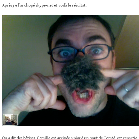
Après j e l’ai chopé skype-net et voilà le résultat.
On a dit des bêtises. Camille est arrivée a piqué un bout de Comté, est repartie.