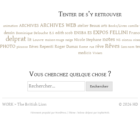
Tenter de s’y retrouver
ARCHIVES WEB
ARCHIVES
atelier
Beaux arts
animation
Books/Livres
camille
EXPOS
FELLINI
ES
dessin
ENSBA
Franc
Dominique Delouche
edith scob
E.S
delprat
notes
lit
NIcole Stephane
NS
Louvre
neige
oiseau
maison rouge
oise
Rêves
PHOTO
rêve
Rêves
Repenti
Roger Dumas
picasso
Rome
te
rue
Sans nom
medicis
Viviers
Vous cherchez quelque chose ?
Rechercher :
WORK
>
The British Lion
© 2026 HD
Fièrement propulsé par WordPress.
|
Thème : helene-delprat par
SophieWeb
.