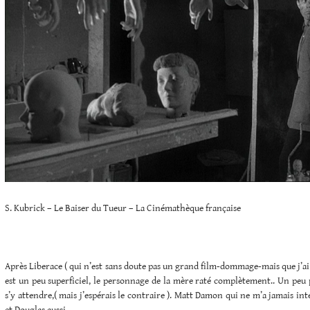
S. Kubrick – Le Baiser du Tueur – La Cinémathèque française
Après Liberace ( qui n’est sans doute pas un grand film-dommage-mais que j’ai e
est un peu superficiel, le personnage de la mère raté complètement.. Un peu 
s’y attendre,( mais j’espérais le contraire ). Matt Damon qui ne m’a jamais in