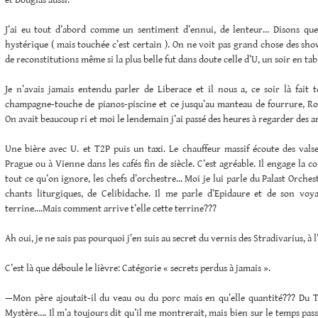
et Douglas aussi.
J’ai eu tout d’abord comme un sentiment d’ennui, de lenteur… Disons que 
hystérique ( mais touchée c’est certain ). On ne voit pas grand chose des show
de reconstitutions même si la plus belle fut dans doute celle d’U, un soir en tab
Je n’avais jamais entendu parler de Liberace et il nous a, ce soir là fait 
champagne-touche de pianos-piscine et ce jusqu’au manteau de fourrure, Roll
On avait beaucoup ri et moi le lendemain j’ai passé des heures à regarder des a
Une bière avec U. et T2P puis un taxi. Le chauffeur massif écoute des valse
Prague ou à Vienne dans les cafés fin de siècle. C’est agréable. Il engage la 
tout ce qu’on ignore, les chefs d’orchestre… Moi je lui parle du Palast Orches
chants liturgiques, de Celibidache. Il me parle d’Epidaure et de son voy
terrine….Mais comment arrive t’elle cette terrine???
Ah oui, je ne sais pas pourquoi j’en suis au secret du vernis des Stradivarius, à 
C’est là que déboule le lièvre: Catégorie « secrets perdus à jamais ».
—Mon père ajoutait-il du veau ou du porc mais en qu’elle quantité??? Du
Mystère…. Il m’a toujours dit qu’il me montrerait, mais bien sur le temps passe