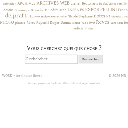
ARCHIVES WEB
ARCHIVES
atelier
Beaux arts
animation
Books/Livres
camille
EXPOS
FELLINI
ES
dessin
ENSBA
Franc
Dominique Delouche
edith scob
E.S
delprat
notes
lit
NIcole Stephane
NS
Louvre
neige
oiseau
maison rouge
oise
Rêves
PHOTO
rêve
Rêves
Repenti
Roger Dumas
picasso
Rome
te
rue
Sans nom
medicis
Viviers
Vous cherchez quelque chose ?
Rechercher :
WORK
>
terrine de lièvre
© 2026 HD
Fièrement propulsé par WordPress.
|
Thème : helene-delprat par
SophieWeb
.