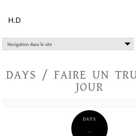
Aller
au
contenu
H.D
"Dans
Navigation dans le site
la
vie
on
devrait
DAYS / FAIRE UN TR
tout
essayer
JOUR
sauf
l'inceste
et
la
danse
folklorique"
DAYS
Christopher
Lee
–