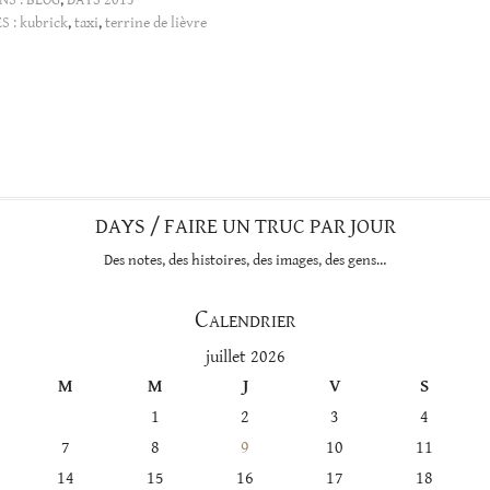
S :
kubrick
,
taxi
,
terrine de lièvre
DAYS / FAIRE UN TRUC PAR JOUR
Des notes, des histoires, des images, des gens…
Calendrier
juillet 2026
M
M
J
V
S
1
2
3
4
7
8
9
10
11
14
15
16
17
18