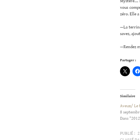
Mystère…. I
vous compre
zéro. Elle 
—La terrine
savez, ajout
—Rendez mo
Partager :
Similaire
Aveux/ Le f
8 septembr
Dans "2012
PUBLIÉ :
2
CLASSÉ DA