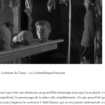
– Le Baiser du Tueur – La Cinémathèque française
ace ( qui n’est sans doute pas un grand film-dommage-mais que j’ai eu plaisir à v
superficiel, le personnage de la mère raté complètement.. Un peu poncif tel q
e,( mais j’espérais le contraire ). Matt Damon qui ne m’a jamais intéressé est v