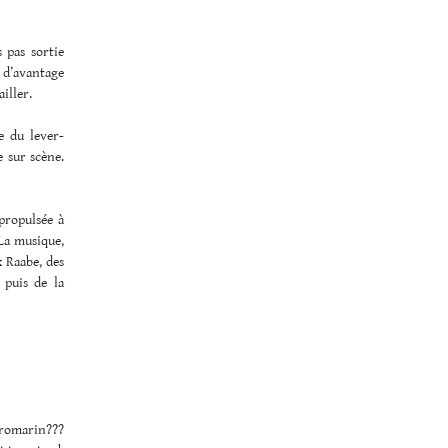
 pas sortie
s d’avantage
iller.
e du lever-
 sur scène.
propulsée à
 La musique,
x Raabe, des
 puis de la
 romarin???