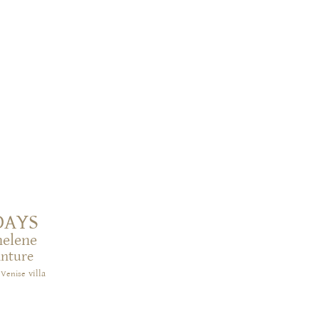
DAYS
helene
inture
villa
Venise