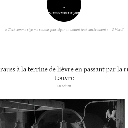
–
FAIRE UN TRUC PAR JOUR
« C’est comme si je me sentais plus léger en notant tout sincèrement » – S Maraï
rauss à la terrine de lièvre en passant par la 
Louvre
par
delprat