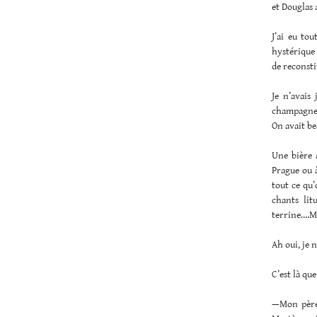
et Douglas 
J’ai eu to
hystérique 
de reconsti
Je n’avais 
champagne-
On avait be
Une bière a
Prague ou à
tout ce qu’
chants lit
terrine….Ma
Ah oui, je 
C’est là qu
—Mon père 