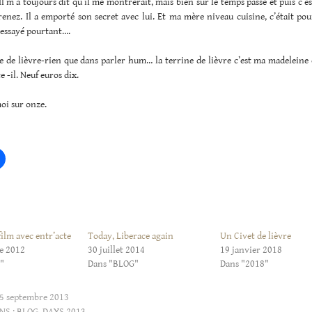
l m’a toujours dit qu’il me montrerait, mais bien sur le temps passe et puis c’es
nez. Il a emporté son secret avec lui. Et ma mère niveau cuisine, c’était pou
a essayé pourtant….
 de lièvre-rien que dans parler hum… la terrine de lièvre c’est ma madeleine 
e -il. Neuf euros dix.
i sur onze.
ilm avec entr’acte
Today, Liberace again
Un Civet de lièvre
e 2012
30 juillet 2014
19 janvier 2018
"
Dans "BLOG"
Dans "2018"
5 septembre 2013
NS :
BLOG
,
DAYS 2013