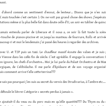
aussi.
ut d’abord comme un sentiment d’ennui, de lenteur… Disons que je n’en suis
( mais touchée c’est certain ). On ne voit pas grand chose des shows. J’espérai
tutions même si la plus belle fut dans doute celle d’U, un soir en tablier de quinca
jamais entendu parler de Liberace et il nous a, ce soir là fait toute la scèn
touche de pianos-piscine et ce jusqu’au manteau de fourrure, Rolls et arrivée
aucoup ri et moi le lendemain j’ai passé des heures à regarder des archives.
vec U. et T2P puis un taxi. Le chauffeur massif écoute des valses et je suis 
 Vienne dans les cafés fin de siècle. C’est agréable. Il engage la conversation:
on ignore, les chefs d’orchestre… Moi je lui parle du Palast Orchestra et de Ma
urgiques, de Celibidache. Il me parle d’Epidaure et de son voyage organisé
is comment arrive t’elle cette terrine???
ne sais pas pourquoi j’en suis au secret du vernis des Stradivarius, à l’ambre etc….
e déboule le lièvre: Catégorie « secrets perdus à jamais ».
ajoutait-il du veau ou du porc mais en qu’elle quantité??? Du Thym ou du