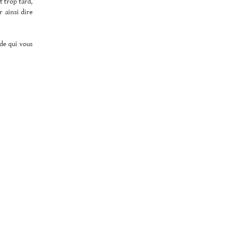
t trop tard,
r ainsi dire
de qui vous