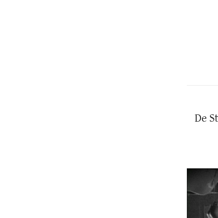
Christopher
Lee
De St