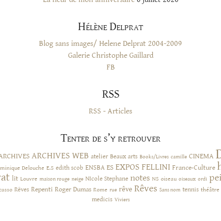
Hélène Delprat
Blog sans images/ Helene Delprat 2004-2009
Galerie Christophe Gaillard
FB
RSS
RSS - Articles
Tenter de s’y retrouver
ARCHIVES WEB
ARCHIVES
CINEMA
atelier
Beaux arts
Books/Livres
camille
EXPOS
FELLINI
ES
ENSBA
France-Culture
minique Delouche
edith scob
E.S
rat
pe
notes
lit
NIcole Stephane
NS
Louvre
neige
oiseau
maison rouge
oiseaux
ordi
Rêves
rêve
Rêves
Repenti
Roger Dumas
casso
Rome
tennis
rue
Sans nom
théâtre
medicis
Viviers