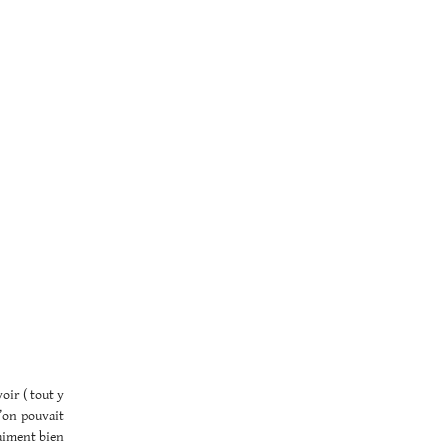
oir ( tout y
u’on pouvait
raiment bien