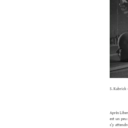
S. Kubrick 
Après Liber
est un peu 
s’y attendr