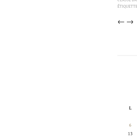
ÉTIQUETTE
Articles
←
→
dans
cette
catégorie
L
6
13