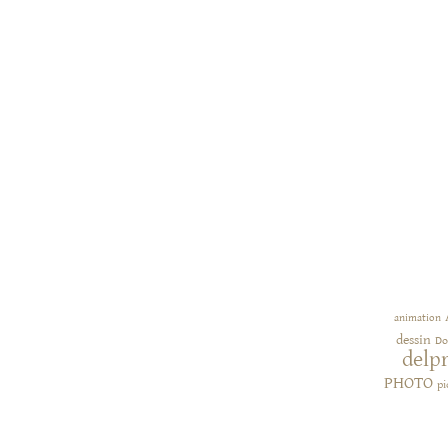
animation
dessin
Do
delp
PHOTO
pi