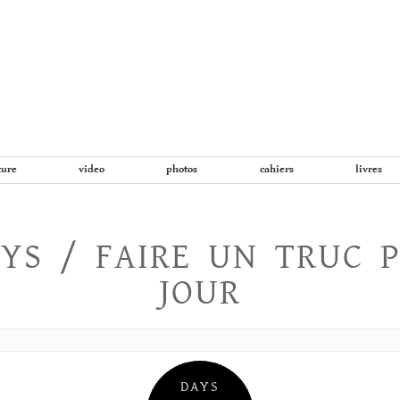
Aller
au
contenu
ture
video
photos
cahiers
livres
YS / FAIRE UN TRUC 
JOUR
DAYS