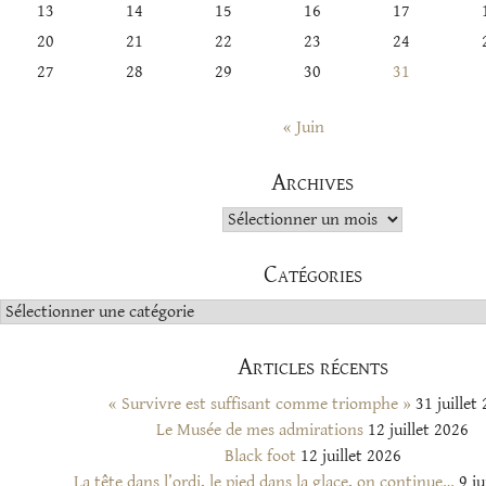
13
14
15
16
17
20
21
22
23
24
27
28
29
30
31
« Juin
Archives
Archives
Catégories
Catégories
Articles récents
« Survivre est suffisant comme triomphe »
31 juillet
Le Musée de mes admirations
12 juillet 2026
Black foot
12 juillet 2026
La tête dans l’ordi, le pied dans la glace, on continue…
9 ju