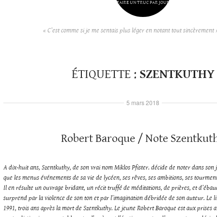
FAIRE UN TRUC PAR JOUR
« C’est comme si je me sentais plus léger en notant tout sincèrement 
ÉTIQUETTE :
SZENTKUTHY
5 mars 2018
Robert Baroque / Note Szentkut
A dix-huit ans, Szentkuthy, de son vrai nom Miklos Pfister. décide de noter dans so
que les menus événements de sa vie de lycéen, ses rêves, ses ambitions, ses tourment
Il en résulte un ouvrage bridant, un récit truffé de méditations, de prières, et d’éba
surprend par la violence de son ton et par l’imagination débridée de son auteur. Le li
1991, trois ans après la mort de Szentkuthy. Le jeune Robert Baroque est aux prises av