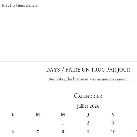
Privé: » tiens tiens »
DAYS / FAIRE UN TRUC PAR JOUR
Des notes, des histoires, des images, des gens…
Calendrier
juillet 2026
L
M
M
J
V
1
2
3
6
7
8
9
10