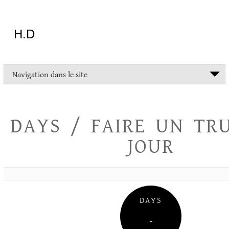
Aller
au
contenu
H.D
"Dans
Navigation dans le site
la
vie
on
devrait
DAYS / FAIRE UN TR
tout
essayer
JOUR
sauf
l'inceste
et
la
danse
folklorique"
DAYS
Christopher
Lee
–