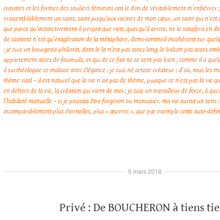
cravates et les formes des souliers féminins ont le don de véritablement m’enfiévrer ; 
vraisemblablement un saint, saint jusqu’aux racines de mon cœur, un saint qui n’est 
que parce qu’instinctivement il perçoit que rien, quoi qu’il arrive, ne le satisfera en d
de sainteté n’est qu’exagération de la métaphore, demi-sommeil incohérent sur quel
: je suis un bourgeois philistin, dont le lit n’est pas assez long, le balcon pas assez o
appartement assez de fauteuils, et qui de ce fait ne se sent pas bien ; comme il a qu
il surthéologise ce malaise avec élégance : je suis né artiste créateur : d’où, tous les 
thème vital – il est naturel que la vie n’ait pas de thème, puisque ce n’est pas la vie qui
en dehors de la vie, la création qui vient de moi ; je suis un travailleur de force, à qui
l’habileté manuelle – si je pouvais être forgeron ou menuisier, ma vie aurait un sens 
incomparablement plus éternelles, plus « œuvres », que par exemple cette auto-défini
5 mars 2018
Privé : De BOUCHERON à tiens ti