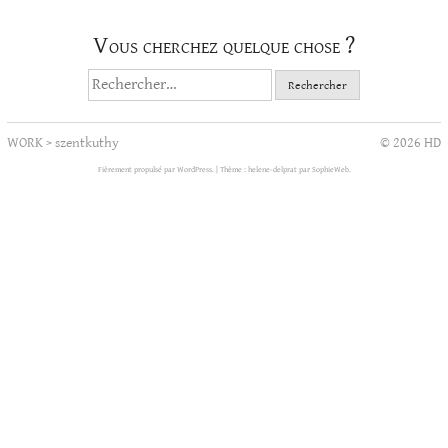
Vous cherchez quelque chose ?
Rechercher :
WORK
>
szentkuthy
© 2026 HD
Fièrement propulsé par WordPress.
|
Thème : helene-delprat par
SophieWeb
.