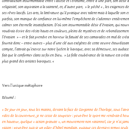
contradiction insurmontable entre l’ascèse et l’érotisme, entre d’une part, son désir 
religiosité, son aspiration a la sainteté, et, d’autre part, » le péché « , les exigences d
ses rêves lascifs. Les arts, la littérature qu’il pratique avec talent mais à laquelle son 
parfois, son manque de confiance en lui-même l’empêchent de s’adonner entièrement
calmer son éternelle insatisfaction. D’où son insurmontable désir d’évasion, qui nourr
voudrais écrire des récits hauts en couleurs, pleins de mystères et de rebondissements
l’évasion » – et le fait prendre en horreur la fatuité de ses camarades en mal de créa
fournit donc – entre autres – plus d’une clé aux exégètes de cette oeuvre étourdissant
compte, l’attrait qu’exerce sur notre lycéen le baroque, avec sa démesure, ses audaces
fait que le confirmer clans sa foi en Dieu. » La folle exubérance de la nature est créat
plus grand des artistes baroques. «
Vers l’unique métaphore
Résumé :
« De jour en jour, tous les matins, devant la face de Gorgonne de l’horloge, sous l’at
rides de la couverture, je ne cesse de soupeser : peut-être le sport me rendrait-il heur
en hauteur, quelque « action gratuite », un mouvement non rationnel, car je n’ai jama
raison ; peut-être suis-je un pilier d’hôtel mondain, puisque ces derniers temps seu