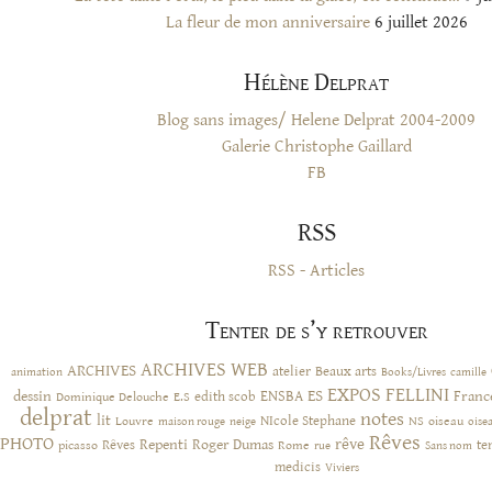
La fleur de mon anniversaire
6 juillet 2026
Hélène Delprat
Blog sans images/ Helene Delprat 2004-2009
Galerie Christophe Gaillard
FB
RSS
RSS - Articles
Tenter de s’y retrouver
ARCHIVES WEB
ARCHIVES
atelier
Beaux arts
animation
Books/Livres
camille
EXPOS
FELLINI
ES
dessin
ENSBA
Franc
Dominique Delouche
edith scob
E.S
delprat
notes
lit
NIcole Stephane
NS
Louvre
neige
oiseau
maison rouge
oise
Rêves
PHOTO
rêve
Rêves
Repenti
Roger Dumas
picasso
Rome
te
rue
Sans nom
medicis
Viviers