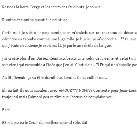
Ressors la boite Cergy et les écrits des étudiants. Je souris.
Rumine et rumine quant à la peinture.
Cette nuit je suis à l’opéra comique et m’assieds sur un morceau de décor q
démarre en trombe comme une luge folle. Je hurle , je m’accroche… ?? D , sai
qui j’étais en sixième je crois est là. Je parle une drôle de langue.
J’ai croisé plus d’un Duriez. Rémi aux beaux arts, celui de la 6eme, et celui ( un
sais rien) qui ressemble à l’idée que j’en ai. C’est clair… ?( Et qui ne s’appelle p
Au lit. Demain ça va être duraille au tennis. Ca va cailler sec…
Eh au fait ils nous saoulent avec AMOUR??? NON??? Contente pour Jean-Louis
toujours) mais j’aime si peu ce film que j’accuse de complaisance….
Bref.
ES n’a pas eu le Cesar du meilleur second rôle. Zut