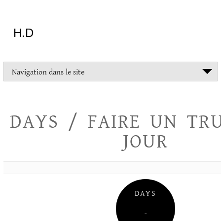
Aller
au
contenu
H.D
"Dans
Navigation dans le site
la
vie
on
devrait
DAYS / FAIRE UN TR
tout
essayer
JOUR
sauf
l'inceste
et
la
danse
folklorique"
DAYS
Christopher
Lee
–