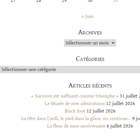
27
28
29
30
31
« Juin
Archives
Archives
Catégories
Catégories
Articles récents
« Survivre est suffisant comme triomphe »
31 juillet
Le Musée de mes admirations
12 juillet 2026
Black foot
12 juillet 2026
La tête dans l’ordi, le pied dans la glace, on continue…
9 ju
La fleur de mon anniversaire
6 juillet 2026