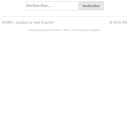
Rechercher :
WORK
>
soudain le vent fraichit
© 2026 HD
Fièrement propulsé par WordPress.
|
Thème : helene-delprat par
SophieWeb
.