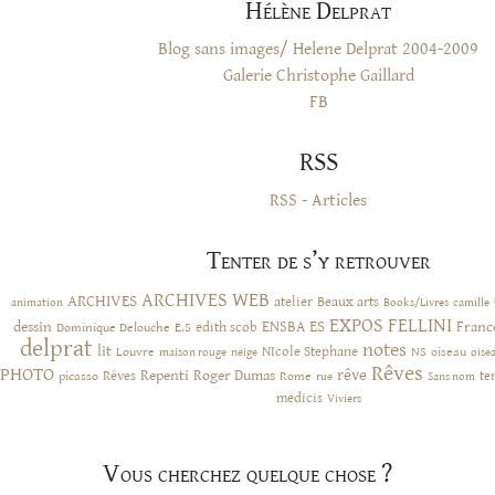
Hélène Delprat
Blog sans images/ Helene Delprat 2004-2009
Galerie Christophe Gaillard
FB
RSS
RSS - Articles
Tenter de s’y retrouver
ARCHIVES WEB
ARCHIVES
atelier
Beaux arts
animation
Books/Livres
camille
EXPOS
FELLINI
ES
dessin
ENSBA
Franc
Dominique Delouche
edith scob
E.S
delprat
notes
lit
NIcole Stephane
NS
Louvre
neige
oiseau
maison rouge
oise
Rêves
PHOTO
rêve
Rêves
Repenti
Roger Dumas
picasso
Rome
te
rue
Sans nom
medicis
Viviers
Vous cherchez quelque chose ?