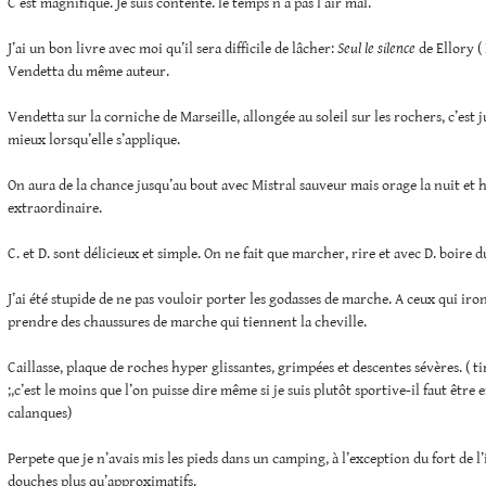
C’est magnifique. Je suis contente. le temps n’a pas l’air mal.
J’ai un bon livre avec moi qu’il sera difficile de lâcher:
Seul le silence
de Ellory ( 
Vendetta du même auteur.
Vendetta sur la corniche de Marseille, allongée au soleil sur les rochers, c’est ju
mieux lorsqu’elle s’applique.
On aura de la chance jusqu’au bout avec Mistral sauveur mais orage la nuit et h
extraordinaire.
C. et D. sont délicieux et simple. On ne fait que marcher, rire et avec D. boire du
J’ai été stupide de ne pas vouloir porter les godasses de marche. A ceux qui iron
prendre des chaussures de marche qui tiennent la cheville.
Caillasse, plaque de roches hyper glissantes, grimpées et descentes sévères. ( ti
;,c’est le moins que l’on puisse dire même si je suis plutôt sportive-il faut être
calanques)
Perpete que je n’avais mis les pieds dans un camping, à l’exception du fort de l’
douches plus qu’approximatifs.