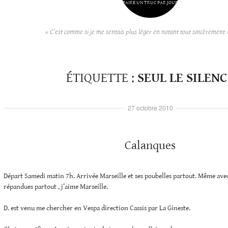
FAIRE UN TRUC PAR JOUR
« C’est comme si je me sentais plus léger en notant tout sincèrement 
ÉTIQUETTE :
SEUL LE SILENC
27 octobre 2010
Calanques
Départ Samedi matin 7h. Arrivée Marseille et ses poubelles partout. Même avec
répandues partout , j’aime Marseille.
D. est venu me chercher en Vespa direction Cassis par La Gineste.