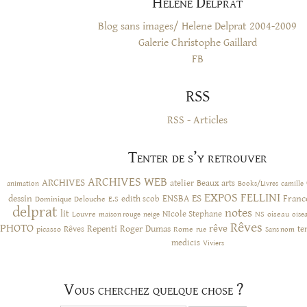
Hélène Delprat
Blog sans images/ Helene Delprat 2004-2009
Galerie Christophe Gaillard
FB
RSS
RSS - Articles
Tenter de s’y retrouver
ARCHIVES WEB
ARCHIVES
atelier
Beaux arts
animation
Books/Livres
camille
EXPOS
FELLINI
ES
dessin
ENSBA
Franc
Dominique Delouche
edith scob
E.S
delprat
notes
lit
NIcole Stephane
NS
Louvre
neige
oiseau
maison rouge
oise
Rêves
PHOTO
rêve
Rêves
Repenti
Roger Dumas
picasso
Rome
te
rue
Sans nom
medicis
Viviers
Vous cherchez quelque chose ?