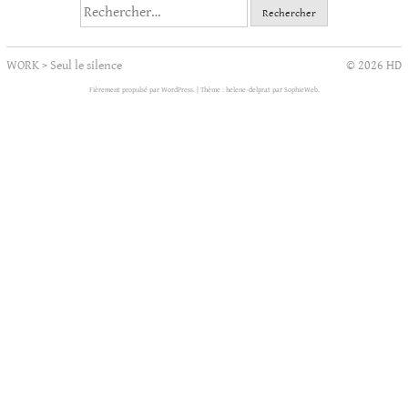
Rechercher :
WORK
>
Seul le silence
© 2026 HD
Fièrement propulsé par WordPress.
|
Thème : helene-delprat par
SophieWeb
.