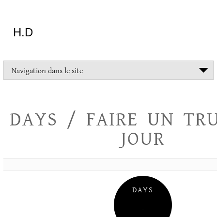
Aller
au
contenu
H.D
"Dans
Navigation dans le site
la
vie
on
devrait
DAYS / FAIRE UN TR
tout
essayer
JOUR
sauf
l'inceste
et
la
danse
folklorique"
DAYS
Christopher
Lee
–