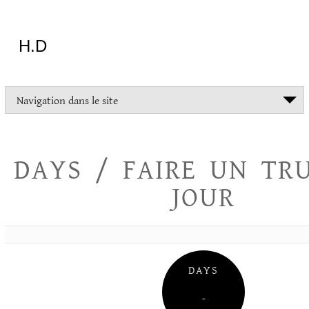
Aller
au
contenu
H.D
"Dans
Navigation dans le site
la
vie
on
devrait
DAYS / FAIRE UN TR
tout
essayer
JOUR
sauf
l'inceste
et
la
danse
folklorique"
DAYS
Christopher
Lee
–