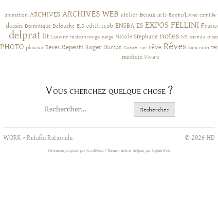
ARCHIVES WEB
ARCHIVES
atelier
Beaux arts
animation
Books/Livres
camille
EXPOS
FELLINI
ES
dessin
ENSBA
Franc
Dominique Delouche
edith scob
E.S
delprat
notes
lit
NIcole Stephane
NS
Louvre
neige
oiseau
maison rouge
oise
Rêves
PHOTO
rêve
Rêves
Repenti
Roger Dumas
picasso
Rome
te
rue
Sans nom
medicis
Viviers
Vous cherchez quelque chose ?
Rechercher :
WORK
>
Ratafia Ratamala
© 2026 HD
Fièrement propulsé par WordPress.
|
Thème : helene-delprat par
SophieWeb
.