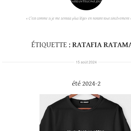
FAIRE UN TRUC PAR JOUR
« C’est comme si je me sentais plus léger en notant tout sincèrement 
ÉTIQUETTE :
RATAFIA RATAM
15 août 2024
été 2024-2