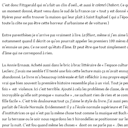
C’est donc Fitzgerald qui m’a fait un clin d’oeil., et aussi
le colonel Chabert
. Ce q
un moment donné, étant venu dans le sud de la France car « tout y est donné »(!
Hyères pour enfin trouver la maison qui leur plait à Saint Raphael ( qui a l’é
toute la côte ne pas être cette horreur d’urbanisme et de voitures )
Entre parenthèses je n’arrive pas vraiment à lire.
La fêlure
, même si j’en aime 
notamment quand il décrit ce qu’on pourrait appeler les premiers 100 mères d
m’ennuie un peu. Ce ne sont qu’états d’âme. Et peut être que tout simplement 
d’âme qui ne correspond à rien.
Lu Annie Ernaux. Acheté aussi dans le bric à brac littéraire de « l’espace cul
Leclerc. J’avais me semble t’il tenté une fois cette lecture mais ça m’avait ennuy
abandonné. Le livre m’a beaucoup intéressée et fait réfléchir à ma propre expér
vrai que bien souvent la première histoire ressemble plus à un viol. Tout je pe
fois » est violence. Ici c’est terrible. Ajouté à cela les problèmes de classe, de mi
incroyable qu’elle soit presque « nunuche » , ne sachant rien de rien et se 
fille facile ». C’est très douloureux tout ça. J’aime le style du livre. J’ai aussi p
parlait de l’école Normale. Evidemment il y a l’école normale supérieure et l’
d’institutrices ce qui n’est pas la même chose tout comme la musique est Bac
sur la terrasse ou le soir nous regardons les 5 hirondelles se positionner sur l
pour la nuit. C’est fou quand même les choses « dont on ne parle pas « . Des 