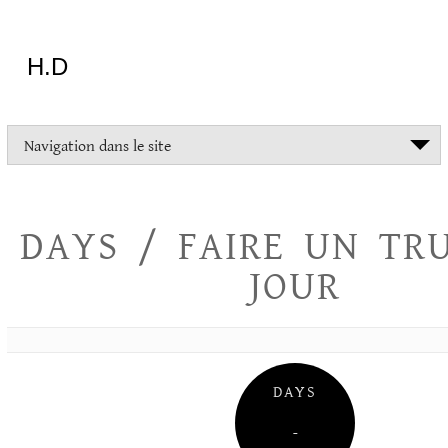
Aller
au
contenu
H.D
"Dans
Navigation dans le site
la
vie
on
devrait
DAYS / FAIRE UN TR
tout
essayer
JOUR
sauf
l'inceste
et
la
danse
folklorique"
DAYS
Christopher
Lee
–