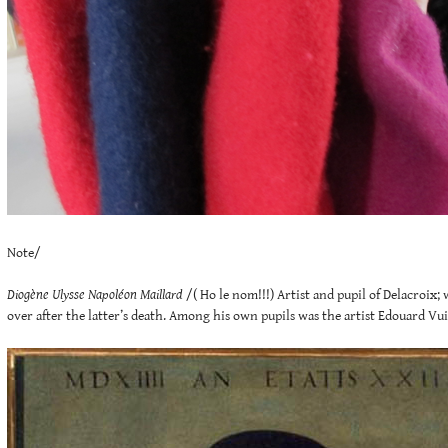
Note/
Diogène Ulysse Napoléon Maillard
/( Ho le nom!!!) Artist and pupil of Delacroix;
over after the latter’s death. Among his own pupils was the artist Edouard Vui