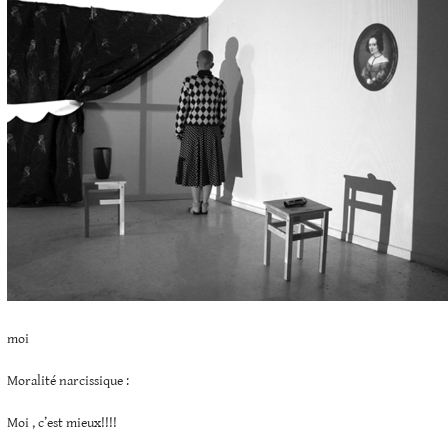
moi
Moralité narcissique :
Moi , c’est mieux!!!!