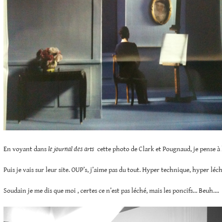
En voyant dans
le journal des arts
cette photo de Clark et Pougnaud, je pense à
Puis je vais sur leur site. OUP’s, j’aime pas du tout. Hyper technique, hyper léch
Soudain je me dis que moi , certes ce n’est pas léché, mais les poncifs… Beuh….