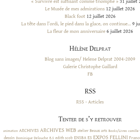
« Survivre est suffisant comme triomphe »
31 juillet
Le Musée de mes admirations
12 juillet 2026
Black foot
12 juillet 2026
La tête dans l’ordi, le pied dans la glace, on continue…
9 ju
La fleur de mon anniversaire
6 juillet 2026
Hélène Delprat
Blog sans images/ Helene Delprat 2004-2009
Galerie Christophe Gaillard
FB
RSS
RSS - Articles
Tenter de s’y retrouver
ARCHIVES WEB
ARCHIVES
atelier
Beaux arts
animation
Books/Livres
camille
EXPOS
FELLINI
ES
dessin
ENSBA
Franc
Dominique Delouche
edith scob
E.S