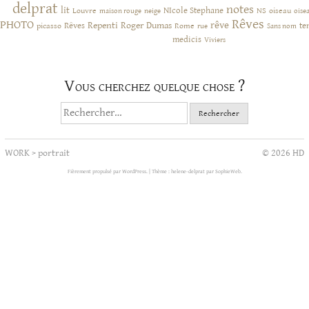
delprat
notes
lit
NIcole Stephane
NS
Louvre
neige
oiseau
maison rouge
oise
Rêves
PHOTO
rêve
Rêves
Repenti
Roger Dumas
picasso
Rome
te
rue
Sans nom
medicis
Viviers
Vous cherchez quelque chose ?
Rechercher :
WORK
>
portrait
© 2026 HD
Fièrement propulsé par WordPress.
|
Thème : helene-delprat par
SophieWeb
.