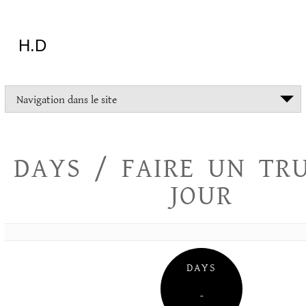
Aller
au
contenu
H.D
"Dans
Navigation dans le site
la
vie
on
devrait
DAYS / FAIRE UN TR
tout
essayer
JOUR
sauf
l'inceste
et
la
danse
folklorique"
DAYS
Christopher
Lee
–