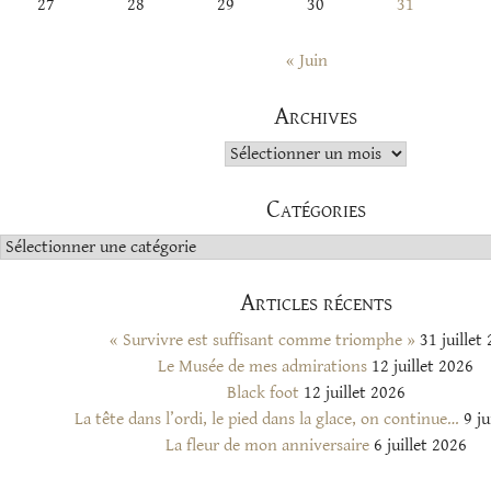
27
28
29
30
31
« Juin
Archives
Archives
Catégories
Catégories
Articles récents
« Survivre est suffisant comme triomphe »
31 juillet
Le Musée de mes admirations
12 juillet 2026
Black foot
12 juillet 2026
La tête dans l’ordi, le pied dans la glace, on continue…
9 ju
La fleur de mon anniversaire
6 juillet 2026