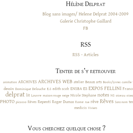
Hélène Delprat
Blog sans images/ Helene Delprat 2004-2009
Galerie Christophe Gaillard
FB
RSS
RSS - Articles
Tenter de s’y retrouver
ARCHIVES WEB
ARCHIVES
atelier
Beaux arts
animation
Books/Livres
camille
EXPOS
FELLINI
ES
dessin
ENSBA
Franc
Dominique Delouche
edith scob
E.S
delprat
notes
lit
NIcole Stephane
NS
Louvre
neige
oiseau
maison rouge
oise
Rêves
PHOTO
rêve
Rêves
Repenti
Roger Dumas
picasso
Rome
te
rue
Sans nom
medicis
Viviers
Vous cherchez quelque chose ?