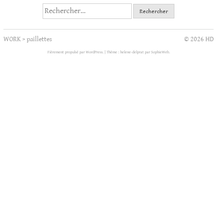
Rechercher :
WORK
>
paillettes
© 2026 HD
Fièrement propulsé par WordPress.
|
Thème : helene-delprat par
SophieWeb
.