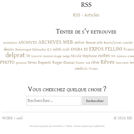
RSS
RSS - Articles
Tenter de s’y retrouver
ARCHIVES WEB
ARCHIVES
atelier
Beaux arts
animation
Books/Livres
camille
EXPOS
FELLINI
ES
dessin
ENSBA
Franc
Dominique Delouche
edith scob
E.S
delprat
notes
lit
NIcole Stephane
NS
Louvre
neige
oiseau
maison rouge
oise
Rêves
PHOTO
rêve
Rêves
Repenti
Roger Dumas
picasso
Rome
te
rue
Sans nom
medicis
Viviers
Vous cherchez quelque chose ?
Rechercher :
WORK
>
oeil
© 2026 HD
Fièrement propulsé par WordPress.
|
Thème : helene-delprat par
SophieWeb
.