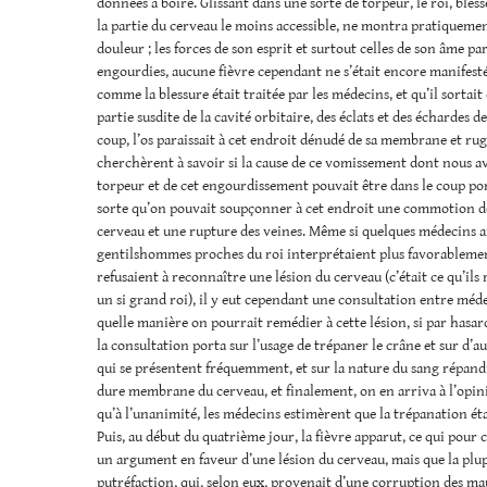
données à boire. Glissant dans une sorte de torpeur, le roi, bles
la partie du cerveau le moins accessible, ne montra pratiqueme
douleur ; les forces de son esprit et surtout celles de son âme 
engourdies, aucune fièvre cependant ne s’était encore manifestée
comme la blessure était traitée par les médecins, et qu’il sortait
partie susdite de la cavité orbitaire, des éclats et des échardes de 
coup, l’os paraissait à cet endroit dénudé de sa membrane et ru
cherchèrent à savoir si la cause de ce vomissement dont nous av
torpeur et de cet engourdissement pouvait être dans le coup porté
sorte qu’on pouvait soupçonner à cet endroit une commotion de
cerveau et une rupture des veines. Même si quelques médecins a
gentilshommes proches du roi interprétaient plus favorablement 
refusaient à reconnaître une lésion du cerveau (c’était ce qu’ils
un si grand roi), il y eut cependant une consultation entre méd
quelle manière on pourrait remédier à cette lésion, si par hasard
la consultation porta sur l’usage de trépaner le crâne et sur d’a
qui se présentent fréquemment, et sur la nature du sang répandu
dure membrane du cerveau, et finalement, on en arriva à l’opini
qu’à l’unanimité, les médecins estimèrent que la trépanation étai
Puis, au début du quatrième jour, la fièvre apparut, ce qui pour c
un argument en faveur d’une lésion du cerveau, mais que la plup
putréfaction, qui, selon eux, provenait d’une corruption des m