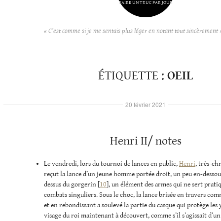
FAIRE UN TRUC PAR JOUR
« C’est comme si je me sentais plus léger en notant tout sincèrement 
ÉTIQUETTE :
OEIL
20 février 2021
Henri II/ notes
Le vendredi, lors du tournoi de lances en public,
Henri
, très-ch
reçut la lance d’un jeune homme portée droit, un peu en-dessous
dessus du gorgerin [
10
], un élément des armes qui ne sert prat
combats singuliers. Sous le choc, la lance brisée en travers co
et en rebondissant a soulevé la partie du casque qui protège les 
visage du roi maintenant à découvert, comme s’il s’agissait d’u