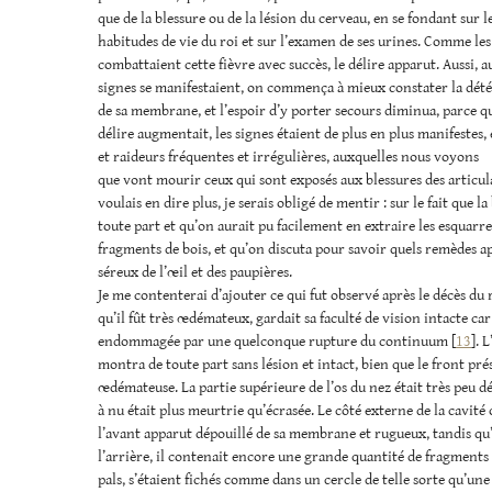
que de la blessure ou de la lésion du cerveau, en se fondant sur 
habitudes de vie du roi et sur l’examen de ses urines. Comme le
combattaient cette fièvre avec succès, le délire apparut. Aussi, a
signes se manifestaient, on commença à mieux constater la dété
de sa membrane, et l’espoir d’y porter secours diminua, parce que
délire augmentait, les signes étaient de plus en plus manifestes, e
et raideurs fréquentes et irrégulières, auxquelles nous voyons
que vont mourir ceux qui sont exposés aux blessures des articulat
voulais en dire plus, je serais obligé de mentir : sur le fait que l
toute part et qu’on aurait pu facilement en extraire les esquarres
fragments de bois, et qu’on discuta pour savoir quels remèdes a
séreux de l’œil et des paupières.
Je me contenterai d’ajouter ce qui fut observé après le décès du 
qu’il fût très œdémateux, gardait sa faculté de vision intacte car 
endommagée par une quelconque rupture du continuum [
13
]. 
montra de toute part sans lésion et intact, bien que le front pr
œdémateuse. La partie supérieure de l’os du nez était très peu dé
à nu était plus meurtrie qu’écrasée. Le côté externe de la cavité 
l’avant apparut dépouillé de sa membrane et rugueux, tandis qu
l’arrière, il contenait encore une grande quantité de fragments d
pals, s’étaient fichés comme dans un cercle de telle sorte qu’une