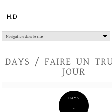
Aller
au
contenu
H.D
"Dans
Navigation dans le site
la
vie
on
devrait
DAYS / FAIRE UN TR
tout
essayer
JOUR
sauf
l'inceste
et
la
danse
folklorique"
DAYS
Christopher
Lee
–