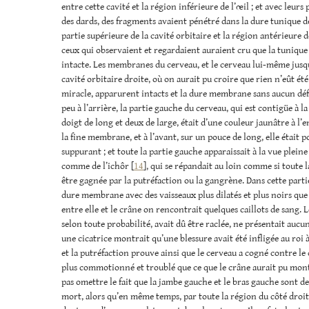
entre cette cavité et la région inférieure de l’œil ; et avec leur
des dards, des fragments avaient pénétré dans la dure tunique de l
partie supérieure de la cavité orbitaire et la région antérieure de
ceux qui observaient et regardaient auraient cru que la tunique 
intacte. Les membranes du cerveau, et le cerveau lui-même jusqu’
cavité orbitaire droite, où on aurait pu croire que rien n’eût ét
miracle, apparurent intacts et la dure membrane sans aucun dé
peu à l’arrière, la partie gauche du cerveau, qui est contigüe à la
doigt de long et deux de large, était d’une couleur jaunâtre à l’e
la fine membrane, et à l’avant, sur un pouce de long, elle était p
suppurant ; et toute la partie gauche apparaissait à la vue plei
comme de l’ichôr [
14
], qui se répandait au loin comme si toute l
être gagnée par la putréfaction ou la gangrène. Dans cette parti
dure membrane avec des vaisseaux plus dilatés et plus noirs que 
entre elle et le crâne on rencontrait quelques caillots de sang. L
selon toute probabilité, avait dû être raclée, ne présentait auc
une cicatrice montrait qu’une blessure avait été infligée au roi à
et la putréfaction prouve ainsi que le cerveau a cogné contre le c
plus commotionné et troublé que ce que le crâne aurait pu montr
pas omettre le fait que la jambe gauche et le bras gauche sont 
mort, alors qu’en même temps, par toute la région du côté droi