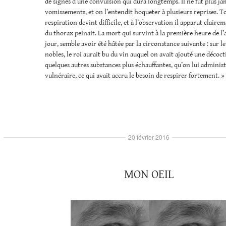
de signes d’une convulsion qui dura longtemps. Il ne fut plus ja
vomissements, et on l’entendit hoqueter à plusieurs reprises. Tou
respiration devint difficile, et à l’observation il apparut claire
du thorax peinait. La mort qui survint à la première heure de l
jour, semble avoir été hâtée par la circonstance suivante : sur le
nobles, le roi aurait bu du vin auquel on avait ajouté une décoct
quelques autres substances plus échauffantes, qu’on lui administ
vulnéraire, ce qui avait accru le besoin de respirer fortement. »
20 février 2016
MON OEIL