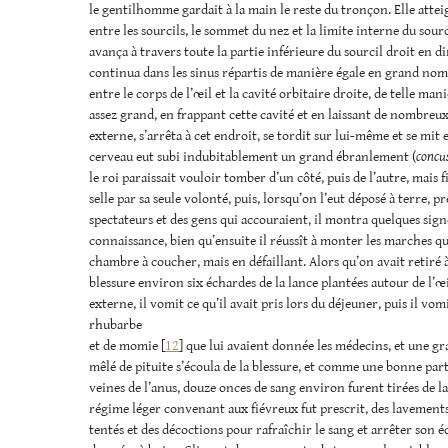
le gentilhomme gardait à la main le reste du tronçon. Elle attei
entre les sourcils, le sommet du nez et la limite interne du sourci
avança à travers toute la partie inférieure du sourcil droit en d
continua dans les sinus répartis de manière égale en grand nom
entre le corps de l’œil et la cavité orbitaire droite, de telle ma
assez grand, en frappant cette cavité et en laissant de nombreux
externe, s’arrêta à cet endroit, se tordit sur lui-même et se mit e
cerveau eut subi indubitablement un grand ébranlement (
concu
le roi paraissait vouloir tomber d’un côté, puis de l’autre, mais f
selle par sa seule volonté, puis, lorsqu’on l’eut déposé à terre, pr
spectateurs et des gens qui accouraient, il montra quelques sign
connaissance, bien qu’ensuite il réussît à monter les marches q
chambre à coucher, mais en défaillant. Alors qu’on avait retiré 
blessure environ six échardes de la lance plantées autour de l’œi
externe, il vomit ce qu’il avait pris lors du déjeuner, puis il vo
rhubarbe
et de momie [
12
] que lui avaient donnée les médecins, et une g
mêlé de pituite s’écoula de la blessure, et comme une bonne parti
veines de l’anus, douze onces de sang environ furent tirées de la
régime léger convenant aux fiévreux fut prescrit, des lavements
tentés et des décoctions pour rafraîchir le sang et arrêter son 