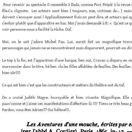
Pour revenir au spectacle il ressemble à Dada, comme
Pure People
à la revue
file.Ca clignote. Les acteurs sont bien ( toujours, eux, victimes de… ) mais
doivent s’ennuyer aussi ! Applaudissement frais on peut dire, et acteurs qui a
s’enfuir plutôt que d’apparaître en bas. Moi j’avais demandé à R: « Qu’est ce q
voir personne nous a facilité la tâche. Ouf.
Moi, on le sait j’adore Michel Fau. Lui, aurait fait un magnifique trav
personnages qui jamais ne se rencontrèrent mais disparurent, pourrait-on dir
Le top à la fin, est l’apparition d’une barque, ben oui, Cravan a disparu en m
marronnier dans le titre, hé ben vla les filles affublées de feuilles. Des feuill
bien sûr!!!!
Ce qui est bien c’est que les constructeurs et métiers du théâtre ont du taf.
On a croisé Judith Magre. Incroyable et bien vivante. Magnifique. Elle 
pauv’conne et j’aime ces manifestations d’affection-là !!!! Tiens ce très beau 
Pardon, vous êtes Adrien?? Oui hélène!!!.