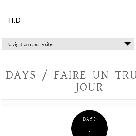
Aller
au
contenu
H.D
"Dans
Navigation dans le site
la
vie
on
devrait
DAYS / FAIRE UN TR
tout
essayer
JOUR
sauf
l'inceste
et
la
danse
folklorique"
DAYS
Christopher
Lee
–