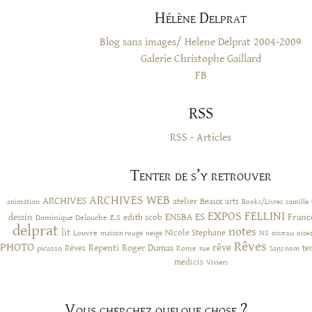
Hélène Delprat
Blog sans images/ Helene Delprat 2004-2009
Galerie Christophe Gaillard
FB
RSS
RSS - Articles
Tenter de s’y retrouver
ARCHIVES WEB
ARCHIVES
atelier
Beaux arts
animation
Books/Livres
camille
EXPOS
FELLINI
ES
dessin
ENSBA
Franc
Dominique Delouche
edith scob
E.S
delprat
notes
lit
NIcole Stephane
NS
Louvre
neige
oiseau
maison rouge
oise
Rêves
PHOTO
rêve
Rêves
Repenti
Roger Dumas
picasso
Rome
te
rue
Sans nom
medicis
Viviers
Vous cherchez quelque chose ?