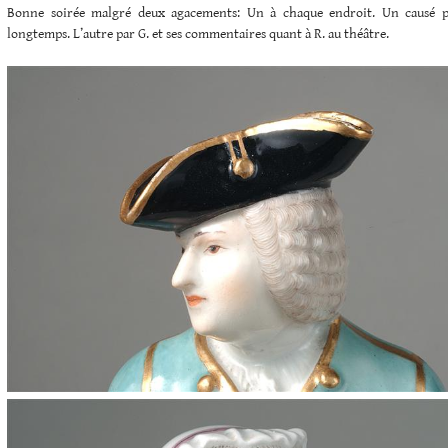
Bonne soirée malgré deux agacements: Un à chaque endroit. Un causé p
longtemps. L’autre par G. et ses commentaires quant à R. au théâtre.