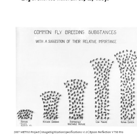
2007 METRO Project | ImageDigitizationSpecifications v1.0 | Epson Perfection V750 Pro