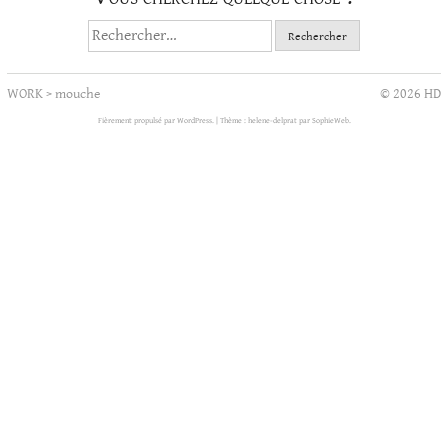
Rechercher :
WORK
>
mouche
© 2026 HD
Fièrement propulsé par WordPress.
|
Thème : helene-delprat par
SophieWeb
.