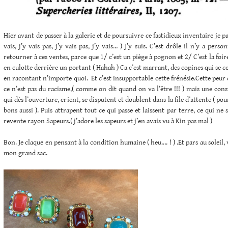
Hier avant de passer à la galerie et de poursuivre ce fastidieux inventaire je 
vais, j’y vais pas, j’y vais pas, j’y vais… ) J’y suis. C’est drôle il n’y a pers
retourner à ces ventes, parce que 1/ c’est un piège à pognon et 2/ C’est la foi
en culotte derrière un portant ( Hahah ) Ca c’est marrant, des copines qui se 
en racontant n’importe quoi. Et c’est insupportable cette frénésie.Cette peur 
ce n’est pas du racisme,( comme on dit quand on va l’être !!! ) mais une const
qui dès l’ouverture, crient, se disputent et doublent dans la file d’attente ( po
bons aussi ). Puis attrapent tout ce qui passe et laissent par terre, ce qui ne s
revente rayon Sapeurs.( j’adore les sapeurs et j’en avais vu à Kin pas mal )
Bon. Je claque en pensant à la condition humaine ( heu…. ! ) .Et pars au soleil,
mon grand sac.