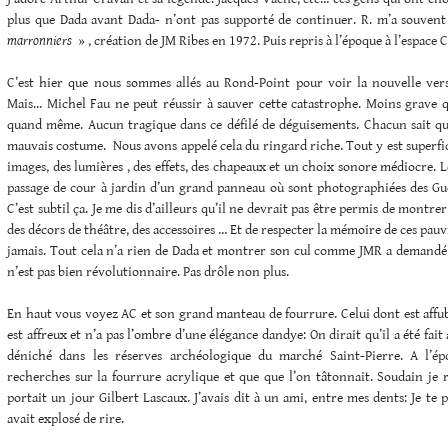
plus que Dada avant Dada- n’ont pas supporté de continuer. R. m’a souven
marronniers
» , création de JM Ribes en 1972. Puis repris à l’époque à l’espace C
C’est hier que nous sommes allés au Rond-Point pour voir la nouvelle ver
Mais… Michel Fau ne peut réussir à sauver cette catastrophe. Moins grave q
quand même. Aucun tragique dans ce défilé de déguisements. Chacun sait q
mauvais costume. Nous avons appelé cela du ringard riche. Tout y est superfic
images, des lumières , des effets, des chapeaux et un choix sonore médiocre. Le
passage de cour à jardin d’un grand panneau où sont photographiées des Gueu
C’est subtil ça. Je me dis d’ailleurs qu’il ne devrait pas être permis de mont
des décors de théâtre, des accessoires … Et de respecter la mémoire de ces pau
jamais. Tout cela n’a rien de Dada et montrer son cul comme JMR a demandé à
n’est pas bien révolutionnaire. Pas drôle non plus.
En haut vous voyez AC et son grand manteau de fourrure. Celui dont est affu
est affreux et n’a pas l’ombre d’une élégance dandye: On dirait qu’il a été fai
déniché dans les réserves archéologique du marché Saint-Pierre. A l’ép
recherches sur la fourrure acrylique et que que l’on tâtonnait. Soudain je
portait un jour Gilbert Lascaux. J’avais dit à un ami, entre mes dents: Je te 
avait explosé de rire.