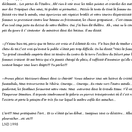
déclamait… Les portes de l’Ombre…
Ah! rien à voir avec les toiles peintes et criardes des au
mer des Tropiques chez nous, Ni grelots ni pirouettes…
Passée la tente de Gina la femme au 
faisait rire tout le monde, vous aperceviez nos rapaces brodés et votre sourire disparaissa
femmes se pressaient contre leur homme en frissonnant, les chiens grognaient… C’est comme
d’un seul coup juste au dessus de notre théâtre. Oui. J’ai bien dit théâtre. Ah , vous ne le co
pas du genre à s’ contenter de monstres dans des bocaux.
Il me disait:
—J’t’aime bien toi, parce que ta bosse est vraie et il éclatait de rire. T’a bien fait de tomber
chose de toi.
C’est vrai qu’avant le public n’était pas trop difficile. On lui disait:”Voici la fem
“Le grand cannibale emporte dans sa tanière du centre de la terre l’esclave du Désert pour l
femmes criaient. Et ma bosse qui n’a jamais changé de place, il suffisait d’annoncer qu’elle a
sentent bouger sous leurs doigts!!! Tu parles!!!
—Prenez places Messieurs-dames dans ce chariot! Venez admirer sous nos lustres de cristal
funambule, Nous traverserons la Sibérie. Courage…. Courage…En route vers l’autre monde…
guideront, les fantômes fermeront notre route. Nous entrerons dans la Grande Rome. S’il vo
l’Empereur Domitien. Il arpente sombrement la galerie en pierres transparentes où il s’est r
l’escorte et porte le poinçon d’or très fin sur lequel le maître enfile des mouches…
L’art!!! Nous pratiquions l’art… Et ce n’était qu’un début… Imaginez sans ce désastre… Allez
pleurnicher…etc etc!!!
LND 1998