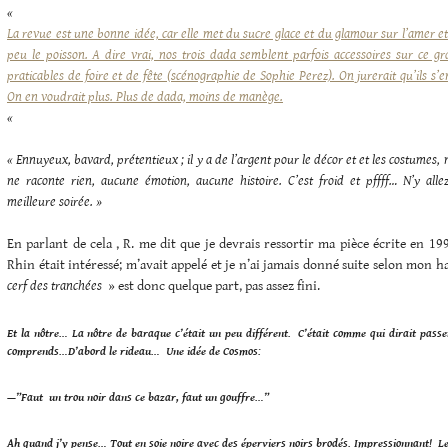
«
La revue est une bonne idée, car elle met du sucre glace et du glamour sur l’amer et
peu le poisson. A dire vrai, nos trois dada semblent parfois accessoires sur ce 
praticables de foire et de fête (scénographie de Sophie Perez). On jurerait qu’ils s
On en voudrait plus. Plus de dada, moins de manège.
«
« Ennuyeux, bavard, prétentieux ; il y a de l’argent pour le décor et et les costumes, 
ne raconte rien, aucune émotion, aucune histoire. C’est froid et pffff… N’y all
meilleure soirée. »
En parlant de cela , R. me dit que je devrais ressortir ma pièce écrite en 199
Rhin était intéressé; m’avait appelé et je n’ai jamais donné suite selon mon h
cerf des tranchées
» est donc quelque part, pas assez fini.
Et la nôtre… La nôtre de baraque c’était un peu différent.
C’était comme qui dirait passe
comprends…
D’abord le rideau… Une idée de Cosmos:
—”Faut un trou noir dans ce bazar, faut un gouffre…”
Ah quand j’y pense… Tout en soie noire avec des éperviers noirs brodés. Impressionnant! Le