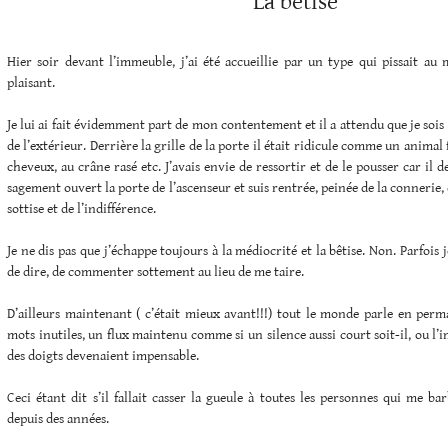
La bêtise
Hier soir devant l’immeuble, j’ai été accueillie par un type qui pissait au m
plaisant.
Je lui ai fait évidemment part de mon contentement et il a attendu que je sois
de l’extérieur. Derrière la grille de la porte il était ridicule comme un animal f
cheveux, au crâne rasé etc. J’avais envie de ressortir et de le pousser car il de
sagement ouvert la porte de l’ascenseur et suis rentrée, peinée de la connerie,
sottise et de l’indifférence.
Je ne dis pas que j’échappe toujours à la médiocrité et la bêtise. Non. Parfois j
de dire, de commenter sottement au lieu de me taire.
D’ailleurs maintenant ( c’était mieux avant!!!) tout le monde parle en perm
mots inutiles, un flux maintenu comme si un silence aussi court soit-il, ou l’
des doigts devenaient impensable.
Ceci étant dit s’il fallait casser la gueule à toutes les personnes qui me 
depuis des années.