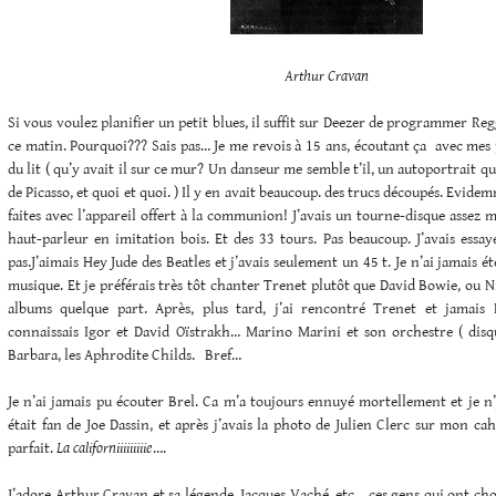
Arthur Cravan
Si vous voulez planifier un petit blues, il suffit sur Deezer de programmer Reggi
ce matin. Pourquoi??? Sais pas… Je me revois à 15 ans, écoutant ça avec mes 
du lit ( qu’y avait il sur ce mur? Un danseur me semble t’il, un autoportrait que
de Picasso, et quoi et quoi. ) Il y en avait beaucoup. des trucs découpés. Evid
faites avec l’appareil offert à la communion! J’avais un tourne-disque assez
haut-parleur en imitation bois. Et des 33 tours. Pas beaucoup. J’avais essay
pas.J’aimais Hey Jude des Beatles et j’avais seulement un 45 t. Je n’ai jamais 
musique. Et je préférais très tôt chanter Trenet plutôt que David Bowie, ou N
albums quelque part. Après, plus tard, j’ai rencontré Trenet et jamais 
connaissais Igor et David Oïstrakh… Marino Marini et son orchestre ( disq
Barbara, les Aphrodite Childs. Bref…
Je n’ai jamais pu écouter Brel. Ca m’a toujours ennuyé mortellement et je n
était fan de Joe Dassin, et après j’avais la photo de Julien Clerc sur mon cah
parfait.
La californiiiiiiiiie
….
J’adore Arthur Cravan et sa légende. Jacques Vaché, etc… ces gens qui ont choi