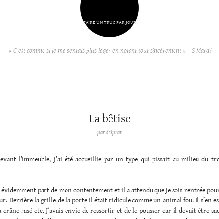
–
FAIRE UN TRUC PAR JOUR
« C’est comme si je me sentais plus léger en notant tout sincèrement » – S Maraï
La bêtise
par
delprat
evant l’immeuble, j’ai été accueillie par un type qui pissait au milieu du tro
ait évidemment part de mon contentement et il a attendu que je sois rentrée pou
ur. Derrière la grille de la porte il était ridicule comme un animal fou. Il s’en es
 crâne rasé etc. J’avais envie de ressortir et de le pousser car il devait être sao