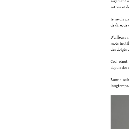
sagement ou
sottise et d
Je ne dis p
de dire, de
D’ailleurs 
mots inutil
des doigts 
Ceci étant 
depuis des 
Bonne soi
longtemps. 