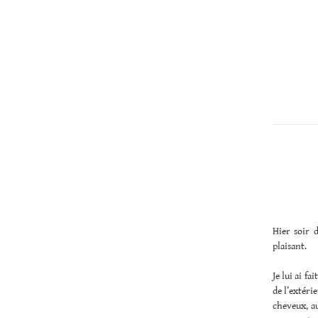
Christopher
Lee
Hier soir d
plaisant.
Je lui ai f
de l’extérie
cheveux, au