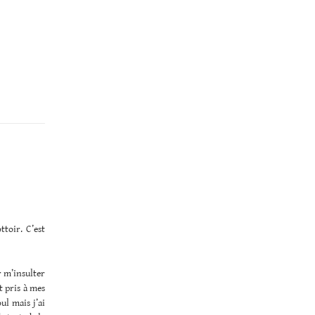
ttoir. C’est
r m’insulter
t pris à mes
ul mais j’ai