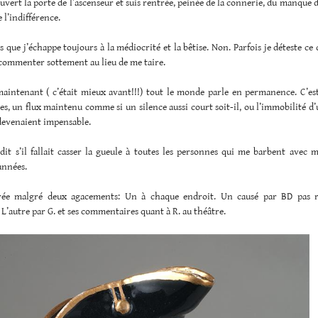
vert la porte de l’ascenseur et suis rentrée, peinée de la connerie, du manque de
e l’indifférence.
as que j’échappe toujours à la médiocrité et la bêtise. Non. Parfois je déteste ce 
 commenter sottement au lieu de me taire.
maintenant ( c’était mieux avant!!!) tout le monde parle en permanence. C’est
es, un flux maintenu comme si un silence aussi court soit-il, ou l’immobilité d
devenaient impensable.
dit s’il fallait casser la gueule à toutes les personnes qui me barbent avec 
années.
rée malgré deux agacements: Un à chaque endroit. Un causé par BD pas r
L’autre par G. et ses commentaires quant à R. au théâtre.