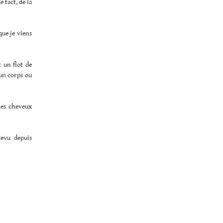
 tact, de la
que je viens
 un flot de
’un corps ou
mes cheveux
evu depuis