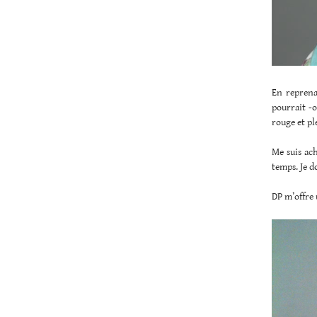
En reprena
pourrait -
rouge et pl
Me suis ach
temps. Je d
DP m’offre