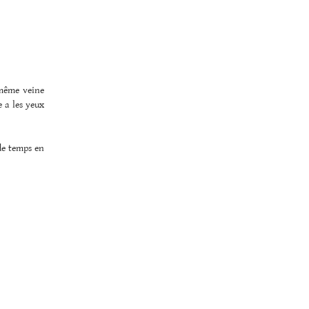
 même veine
 a les yeux
de temps en