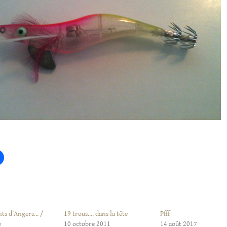
nts d’Angers… /
19 trous…. dans la tête
Pfff
e
10 octobre 2011
14 août 2017