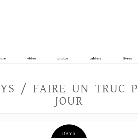
Aller
au
contenu
ture
video
photos
cahiers
livres
YS / FAIRE UN TRUC 
JOUR
DAYS