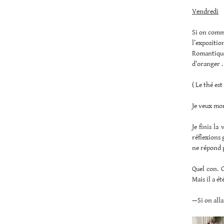
Vendredi
Si on comme
l’exposit
Romantique.
d’oranger .
( Le thé es
Je veux mon
Je finis la
réflexions 
ne répond p
Quel con. C
Mais il a ét
—Si on allai