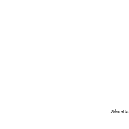
Christopher
Lee
Didon et E