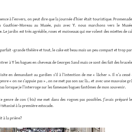
nce à l’envers, on peut dire que la journée d’hier était touristique. Promenade 
ion Gauthier-Moreau au Musée, puis avec Y. nous marchons vers le Musée
 Le jardin est très agréable, roses et moineaux qui me volent des miettes de cak
t parfait -grande théière et tout, le cake est beau mais un peu compact et trop pa
trer à Y les bagues en cheveux de Georges Sand mais ce sont des fait des bracele
 visite en demandant au gardien s’il à l’intention de me « lâcher ». Il n’a cessé 
genre « on ne s’appuie pas » , on ne met pas son sac là… et avec une mauvaise grâ
as lorsque je l’interroge sur les fameuses bagues fantômes de mon souvenir.
e genre de con ( bis) me met dans des rognes pas possibles. J’avais préparé le
é tétanisé à la première estocade.
t à la prière?