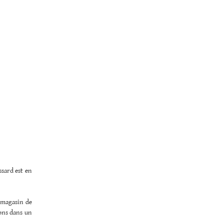
ssard est en
e magasin de
ons dans un