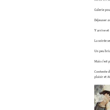
Galerie pou
Déjeuner av
Y arrive et
La soirée se
Un peu bric
Mais c’est p
Contente de
plaisir et A