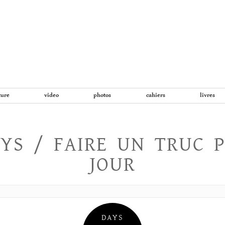
Aller
au
contenu
ture
video
photos
cahiers
livres
YS / FAIRE UN TRUC 
JOUR
DAYS