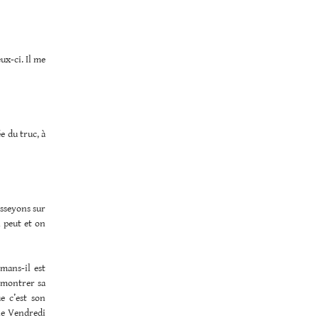
ux-ci. Il me
e du truc, à
asseyons sur
n peut et on
mans-il est
s montrer sa
e c’est son
le Vendredi