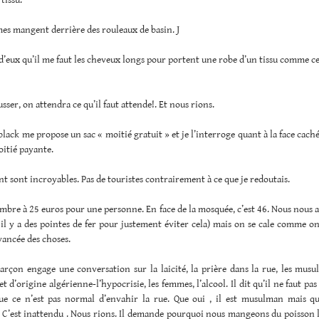
tissu.
es mangent derrière des rouleaux de basin. J
n d’eux qu’il me faut les cheveux longs pour portent une robe d’un tissu comme ce
sser, on attendra ce qu’il faut attende!. Et nous rions.
lack me propose un sac « moitié gratuit » et je l’interroge quant à la face caché
oitié payante.
t sont incroyables. Pas de touristes contrairement à ce que je redoutais.
mbre à 25 euros pour une personne. En face de la mosquée, c’est 46. Nous nous 
 il y a des pointes de fer pour justement éviter cela) mais on se cale comme o
vancée des choses.
rçon engage une conversation sur la laicité, la prière dans la rue, les musul
 d’origine algérienne-l’hypocrisie, les femmes, l’alcool. Il dit qu’il ne faut pa
que ce n’est pas normal d’envahir la rue. Que oui , il est musulman mais qu
C’est inattendu . Nous rions. Il demande pourquoi nous mangeons du poisson 