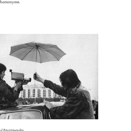
n homonyme.
aul Roussopoulo
s