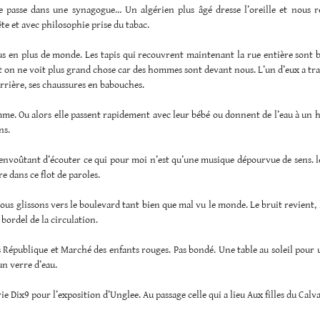
se passe dans une synagogue… Un algérien plus âgé dresse l’oreille et nous r
ête et avec philosophie prise du tabac.
lus en plus de monde. Les tapis qui recouvrent maintenant la rue entière sont 
t on ne voit plus grand chose car des hommes sont devant nous. L’un d’eux a t
arrière, ses chaussures en babouches.
me. Ou alors elle passent rapidement avec leur bébé ou donnent de l’eau à un 
ns.
 envoûtant d’écouter ce qui pour moi n’est qu’une musique dépourvue de sens. 
re dans ce flot de paroles.
ous glissons vers le boulevard tant bien que mal vu le monde. Le bruit revient, l
 bordel de la circulation.
 République et Marché des enfants rouges. Pas bondé. Une table au soleil pour
un verre d’eau.
rie Dix9 pour l’exposition d’Unglee. Au passage celle qui a lieu Aux filles du Calva