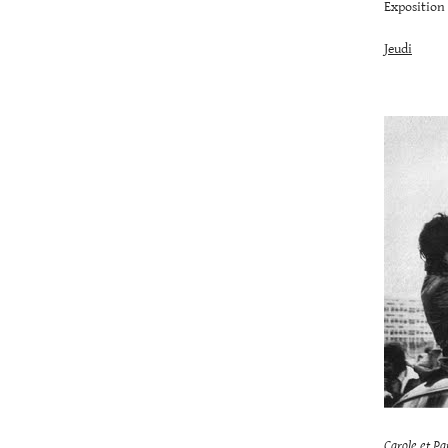
Expositio
Jeudi
Carole et P