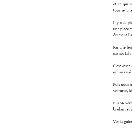
et ce qui 
tourne la t
Il y a de p
une place e
écrasant l’
Pas une fem
sur ses talo
C’est assez
est un repè
Puis nous n
voitures, le
Bus 56 vers
brûlant et 
Ver la gale