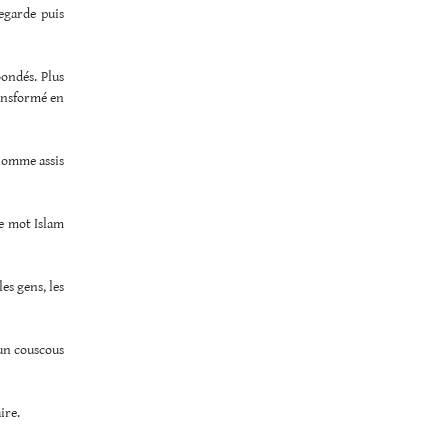
egarde puis
bondés. Plus
ransformé en
homme assis
le mot Islam
es gens, les
 un couscous
ire.