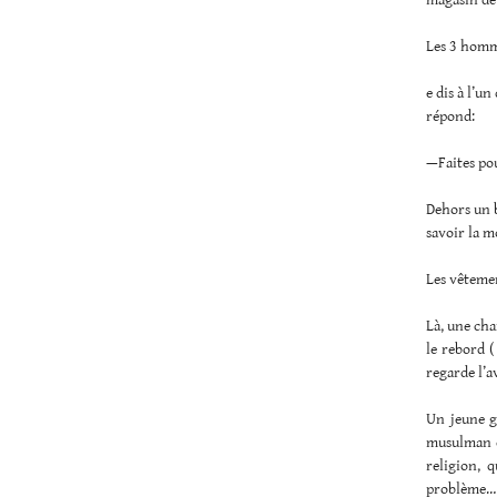
magasin de 
Les 3 homm
e dis à l’u
répond:
—Faites pou
Dehors un b
savoir la m
Les vêtemen
Là, une cha
le rebord (
regarde l’a
Un jeune ga
musulman et
religion, 
problème… 