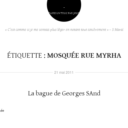
–
FAIRE UN TRUC PAR JOUR
« C’est comme si je me sentais plus léger en notant tout sincèrement » – S Maraï
ÉTIQUETTE :
MOSQUÉE RUE MYRHA
21 mai 2011
La bague de Georges SAnd
née