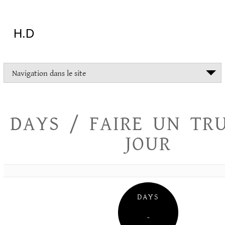
Aller
au
contenu
H.D
"Dans
Navigation dans le site
la
vie
on
devrait
DAYS / FAIRE UN TR
tout
essayer
JOUR
sauf
l'inceste
et
la
danse
folklorique"
DAYS
Christopher
Lee
–