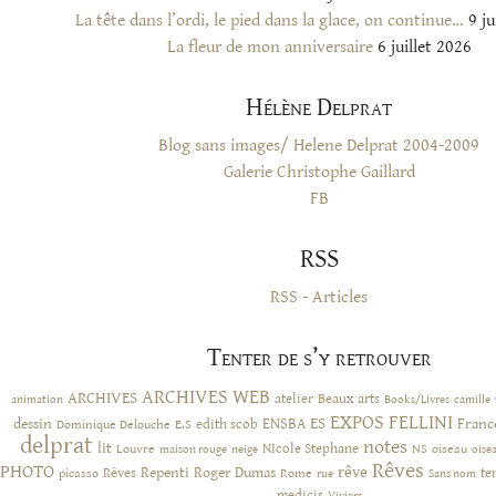
La tête dans l’ordi, le pied dans la glace, on continue…
9 ju
La fleur de mon anniversaire
6 juillet 2026
Hélène Delprat
Blog sans images/ Helene Delprat 2004-2009
Galerie Christophe Gaillard
FB
RSS
RSS - Articles
Tenter de s’y retrouver
ARCHIVES WEB
ARCHIVES
atelier
Beaux arts
animation
Books/Livres
camille
EXPOS
FELLINI
ES
dessin
ENSBA
Franc
Dominique Delouche
edith scob
E.S
delprat
notes
lit
NIcole Stephane
NS
Louvre
neige
oiseau
maison rouge
oise
Rêves
PHOTO
rêve
Rêves
Repenti
Roger Dumas
picasso
Rome
te
rue
Sans nom
medicis
Viviers