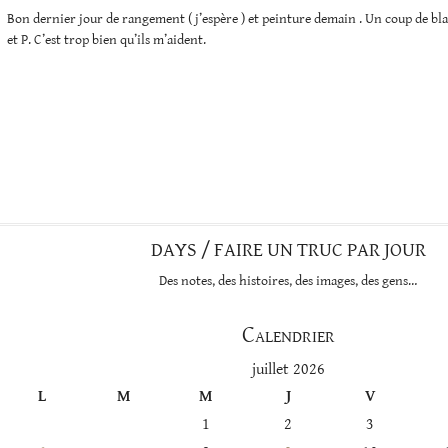
Bon dernier jour de rangement ( j’espère ) et peinture demain . Un coup de blan
et P. C’est trop bien qu’ils m’aident.
DAYS / FAIRE UN TRUC PAR JOUR
Des notes, des histoires, des images, des gens…
Calendrier
juillet 2026
L
M
M
J
V
1
2
3