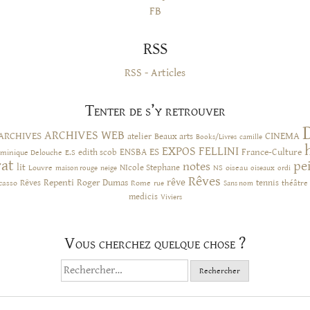
FB
RSS
RSS - Articles
Tenter de s’y retrouver
ARCHIVES WEB
ARCHIVES
CINEMA
atelier
Beaux arts
Books/Livres
camille
EXPOS
FELLINI
ES
ENSBA
France-Culture
minique Delouche
edith scob
E.S
rat
pe
notes
lit
NIcole Stephane
NS
Louvre
neige
oiseau
maison rouge
oiseaux
ordi
Rêves
rêve
Rêves
Repenti
Roger Dumas
casso
Rome
tennis
rue
Sans nom
théâtre
medicis
Viviers
Vous cherchez quelque chose ?
Rechercher :