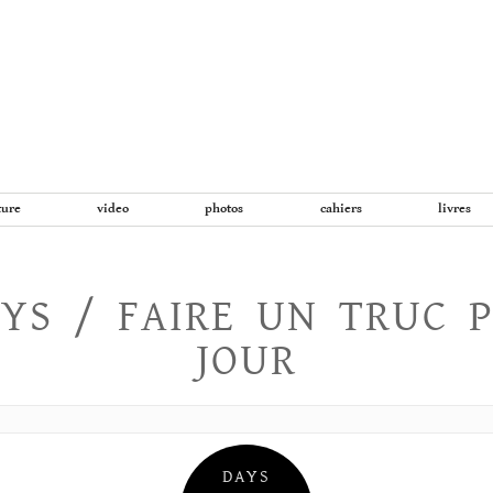
Aller
au
contenu
ture
video
photos
cahiers
livres
YS / FAIRE UN TRUC 
JOUR
DAYS