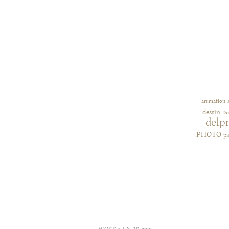
animation
dessin
Do
delp
PHOTO
pi