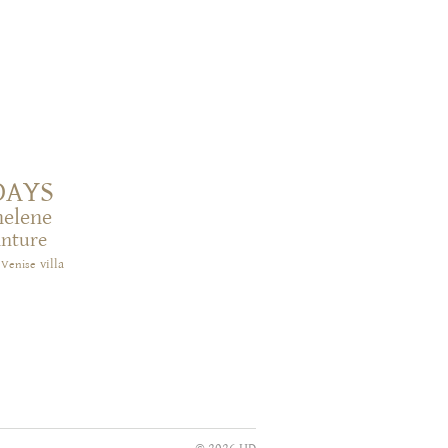
DAYS
helene
inture
villa
Venise