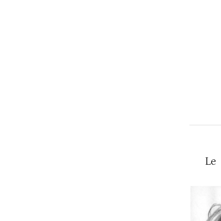
Christopher
Lee
Le 