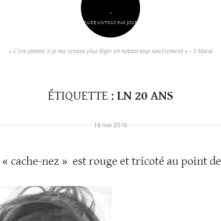
–
FAIRE UN TRUC PAR JOUR
« C’est comme si je me sentais plus léger en notant tout sincèrement » – S Maraï
ÉTIQUETTE :
LN 20 ANS
18 mai 2016
« cache-nez » est rouge et tricoté au point de