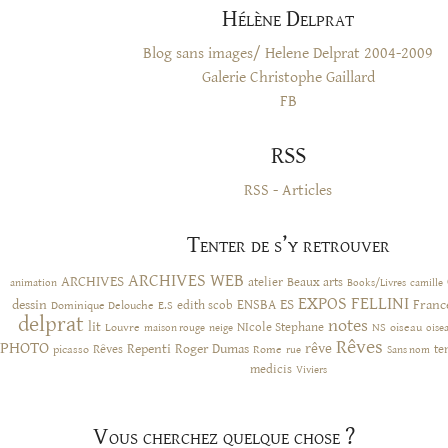
Hélène Delprat
Blog sans images/ Helene Delprat 2004-2009
Galerie Christophe Gaillard
FB
RSS
RSS - Articles
Tenter de s’y retrouver
ARCHIVES WEB
ARCHIVES
atelier
Beaux arts
animation
Books/Livres
camille
EXPOS
FELLINI
ES
dessin
ENSBA
Franc
Dominique Delouche
edith scob
E.S
delprat
notes
lit
NIcole Stephane
NS
Louvre
neige
oiseau
maison rouge
oise
Rêves
PHOTO
rêve
Rêves
Repenti
Roger Dumas
picasso
Rome
te
rue
Sans nom
medicis
Viviers
Vous cherchez quelque chose ?