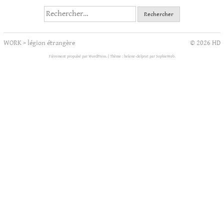
Rechercher :
WORK
>
légion étrangère
© 2026 HD
Fièrement propulsé par WordPress.
|
Thème : helene-delprat par
SophieWeb
.