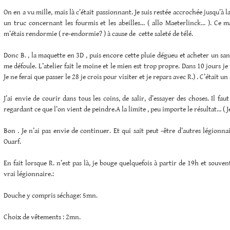
On en a vu mille, mais là c’était passionnant. Je suis restée accrochée jusqu’à la
un truc concernant les fourmis et les abeilles… ( allo Maeterlinck… ). Ce m
m’étais rendormie ( re-endormie? ) à cause de cette saleté de télé.
Donc B. , la maquette en 3D , puis encore cette pluie dégueu et acheter un san
me défoule. L’atelier fait le moine et le mien est trop propre. Dans 10 jours je v
Je ne ferai que passer le 28 je crois pour visiter et je repars avec R.) . C’était un
J’ai envie de courir dans tous les coins, de salir, d’essayer des choses. Il fau
regardant ce que l’on vient de peindre.A la limite , peu importe le résultat… ( Je
Bon . Je n’ai pas envie de continuer. Et qui sait peut -être d’autres légionna
Ouarf.
En fait lorsque R. n’est pas là, je bouge quelquefois à partir de 19h et souven
vrai légionnaire.:
Douche y compris séchage: 5mn.
Choix de vêtements : 2mn.