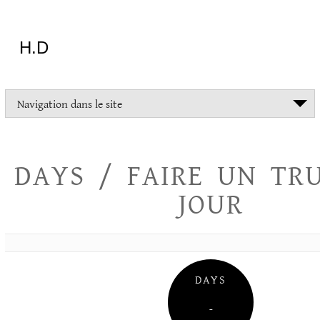
Aller
au
contenu
H.D
"Dans
Navigation dans le site
la
vie
on
devrait
DAYS / FAIRE UN TR
tout
essayer
JOUR
sauf
l'inceste
et
la
danse
folklorique"
DAYS
Christopher
Lee
–