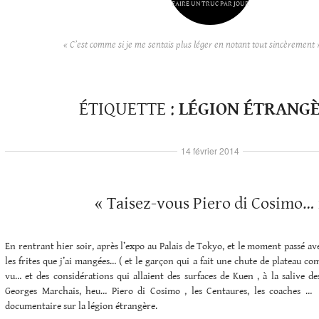
FAIRE UN TRUC PAR JOUR
« C’est comme si je me sentais plus léger en notant tout sincèrement 
ÉTIQUETTE :
LÉGION ÉTRANG
14 février 2014
« Taisez-vous Piero di Cosimo… 
En rentrant hier soir, après l’expo au Palais de Tokyo, et le moment passé avec 
les frites que j’ai mangées… ( et le garçon qui a fait une chute de plateau co
vu… et des considérations qui allaient des surfaces de Kuen , à la salive d
Georges Marchais, heu… Piero di Cosimo , les Centaures, les coaches …
documentaire sur la légion étrangère.