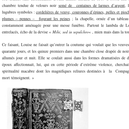
chambre tendue de velours noir
semé de centaines de larmes d’argent
, 
lugubres symboles :
cordelières de veuve, couronnes d’épines, pelles et pioch
plumes – pennes – figurant les peines
; la chapelle
, ornée d’un tableau
constamment aménagée pour une messe funèbre. Partout le lambda de Lo
entrelacés, écho de la devise «
Mihi, sed in sepulchro
« , mien mais dans la t
Ce faisant, Louise ne faisait qu’outrer la coutume qui voulait que les veuves 
quarante jours, et les quinze premiers dans une chambre close drapée de noir
allumés jour et nuit. Elle se coulait aussi dans les formes dramatisées de 
époux affectionnait, lui, qui en cette période d’extrême violence, cherchai
spiritualité macabre dont les magnifiques reliures destinées à la Compag
mort témoignent. »