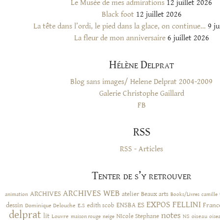
Le Musée de mes admirations
12 juillet 2026
Black foot
12 juillet 2026
La tête dans l’ordi, le pied dans la glace, on continue…
9 ju
La fleur de mon anniversaire
6 juillet 2026
Hélène Delprat
Blog sans images/ Helene Delprat 2004-2009
Galerie Christophe Gaillard
FB
RSS
RSS - Articles
Tenter de s’y retrouver
ARCHIVES WEB
ARCHIVES
atelier
Beaux arts
animation
Books/Livres
camille
EXPOS
FELLINI
ES
dessin
ENSBA
Franc
Dominique Delouche
edith scob
E.S
delprat
notes
lit
NIcole Stephane
NS
Louvre
neige
oiseau
maison rouge
oise