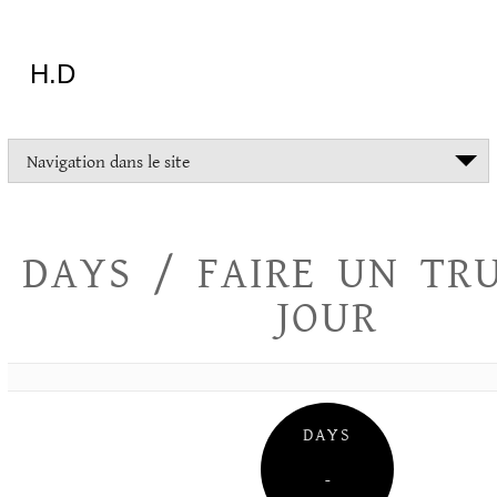
Aller
au
contenu
H.D
"Dans
Navigation dans le site
la
vie
on
devrait
DAYS / FAIRE UN TR
tout
essayer
JOUR
sauf
l'inceste
et
la
danse
folklorique"
DAYS
Christopher
Lee
–