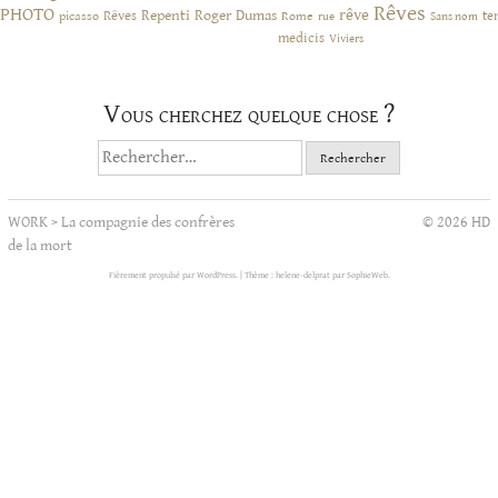
Rêves
PHOTO
rêve
Rêves
Repenti
Roger Dumas
picasso
Rome
te
rue
Sans nom
medicis
Viviers
Vous cherchez quelque chose ?
Rechercher :
WORK
>
La compagnie des confrères
© 2026 HD
de la mort
Fièrement propulsé par WordPress.
|
Thème : helene-delprat par
SophieWeb
.