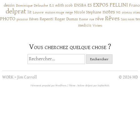
EXPOS
FELLINI
ES
dessin
ENSBA
Franc
Dominique Delouche
edith scob
E.S
delprat
notes
lit
NIcole Stephane
NS
Louvre
neige
oiseau
maison rouge
oise
Rêves
PHOTO
rêve
Rêves
Repenti
Roger Dumas
picasso
Rome
te
rue
Sans nom
medicis
Viviers
Vous cherchez quelque chose ?
Rechercher :
WORK
>
Jim Carroll
© 2026 HD
Fièrement propulsé par WordPress.
|
Thème : helene-delprat par
SophieWeb
.