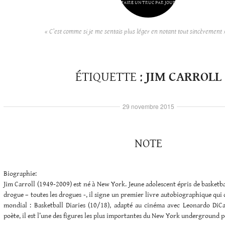
FAIRE UN TRUC PAR JOUR
« C’est comme si je me sentais plus léger en notant tout sincèrement 
ÉTIQUETTE :
JIM CARROLL
29 novembre 2015
NOTE
Biographie:
Jim Carroll (1949-2009) est né à New York. Jeune adolescent épris de basketba
drogue – toutes les drogues -, il signe un premier livre autobiographique qui 
mondial : Basketball Diaries (10/18), adapté au cinéma avec Leonardo DiC
poète, il est l’une des figures les plus importantes du New York underground 