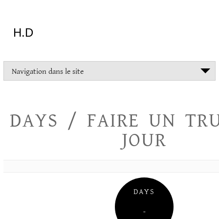
Aller
au
contenu
H.D
"Dans
Navigation dans le site
la
vie
on
devrait
DAYS / FAIRE UN TR
tout
essayer
JOUR
sauf
l'inceste
et
la
danse
folklorique"
DAYS
Christopher
Lee
–