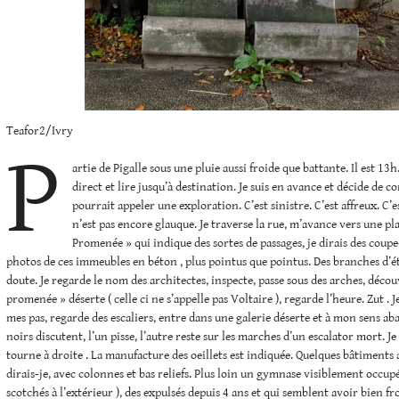
Teafor2/Ivry
P
artie de Pigalle sous une pluie aussi froide que battante. Il est 13h
direct et lire jusqu’à destination. Je suis en avance et décide de
pourrait appeler une exploration. C’est sinistre. C’est affreux. C’e
n’est pas encore glauque. Je traverse la rue, m’avance vers une 
Promenée » qui indique des sortes de passages, je dirais des coupe
photos de ces immeubles en béton , plus pointus que pointus. Des branches d’ét
doute. Je regarde le nom des architectes, inspecte, passe sous des arches, déco
promenée » déserte ( celle ci ne s’appelle pas Voltaire ), regarde l’heure. Zut . 
mes pas, regarde des escaliers, entre dans une galerie déserte et à mon sens a
noirs discutent, l’un pisse, l’autre reste sur les marches d’un escalator mort. J
tourne à droite . La manufacture des oeillets est indiquée. Quelques bâtiments
dirais-je, avec colonnes et bas reliefs. Plus loin un gymnase visiblement occupé
scotchés à l’extérieur ), des expulsés depuis 4 ans et qui semblent avoir bien fr