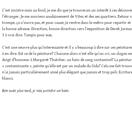
C’est sinistre mais au fond, je me dis que je trouverais un interêt à ces découvert
l’étranger. Je me souviens soudainement de Vitez et des ses quartiers. Retour ve
trompe, ça n’ouvre pas, et pour cause; je rentre dans le métro pour repartir e
la bonne adresse. Direction, bonne direction vers l’exposition de Derek Jarman.
3 à vrai dire. Tampis pour eux.
C’est une oeuvre plus qu’interessante et il y a beaucoup à dire sur ces peinture
à en dire. Est ce de la peinture? Chacune alors n’est elle qu’un cri, un slogan 
doigt d’honneur à Margaret Thatcher, un bain de sang contaminé? La peinture
« contaminante », peinte qu’elle est par un malade du Sida? Cela me fait tro
n’ai jamais particulièrement aimé plus élégant que jamais et trop poli. Ecritur
blancs.
Bon suite plus tard, je vais prendre un bain.