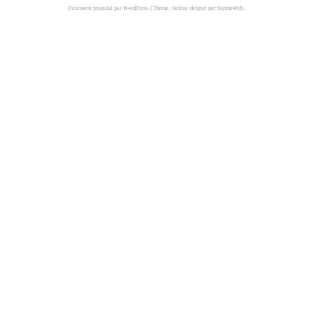
Fièrement propulsé par WordPress.
|
Thème : helene-delprat par
SophieWeb
.