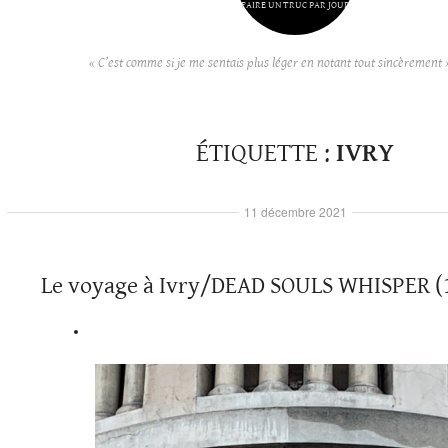
FAIRE UN TRUC PAR JOUR
« C’est comme si je me sentais plus léger en notant tout sincèrement 
ÉTIQUETTE :
IVRY
11 décembre 2021
Le voyage à Ivry/DEAD SOULS WHISPER (