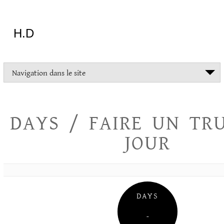
Aller
au
contenu
H.D
"Dans
Navigation dans le site
la
vie
on
devrait
DAYS / FAIRE UN TR
tout
essayer
JOUR
sauf
l'inceste
et
la
danse
folklorique"
DAYS
Christopher
Lee
–