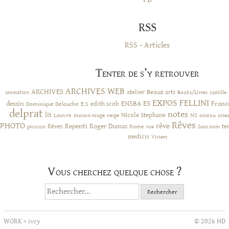
RSS
RSS - Articles
Tenter de s’y retrouver
ARCHIVES WEB
ARCHIVES
atelier
Beaux arts
animation
Books/Livres
camille
EXPOS
FELLINI
ES
dessin
ENSBA
Franc
Dominique Delouche
edith scob
E.S
delprat
notes
lit
NIcole Stephane
NS
Louvre
neige
oiseau
maison rouge
oise
Rêves
PHOTO
rêve
Rêves
Repenti
Roger Dumas
picasso
Rome
te
rue
Sans nom
medicis
Viviers
Vous cherchez quelque chose ?
Rechercher :
WORK
>
ivry
© 2026 HD