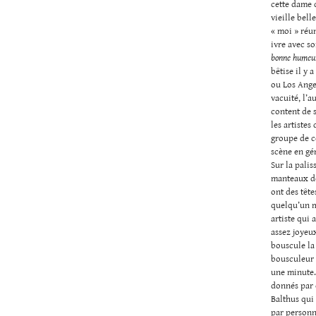
cette dame 
vieille bell
« moi » réun
ivre avec so
bonne humeu
bêtise il y 
ou Los Angel
vacuité, l’a
content de s
les artistes
groupe de ce
scène en gén
Sur la pali
manteaux de 
ont des tête
quelqu’un mè
artiste qui 
assez joyeu
bouscule la 
bousculeur m
une minute. 
donnés par d
Balthus qui 
par person