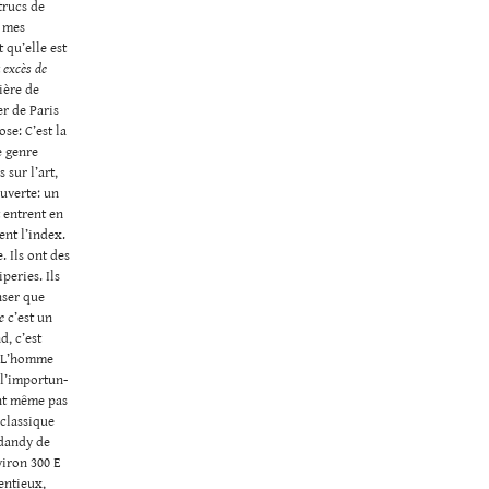
trucs de
s mes
t qu’elle est
t
excès de
ière de
er de Paris
se: C’est la
e genre
 sur l’art,
ouverte: un
t entrent en
ent l’index.
 Ils ont des
peries. Ils
nser que
e
c’est un
d, c’est
. L’homme
 l’importun-
ent même pas
 classique
 dandy de
viron 300 E
tentieux,