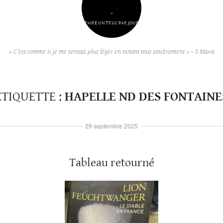
–
FAIRE UN TRUC PAR JOUR
« C’est comme si je me sentais plus léger en notant tout sincèrement » – S Maraï
ÉTIQUETTE :
HAPELLE ND DES FONTAINE
29 septembre 2025
Tableau retourné