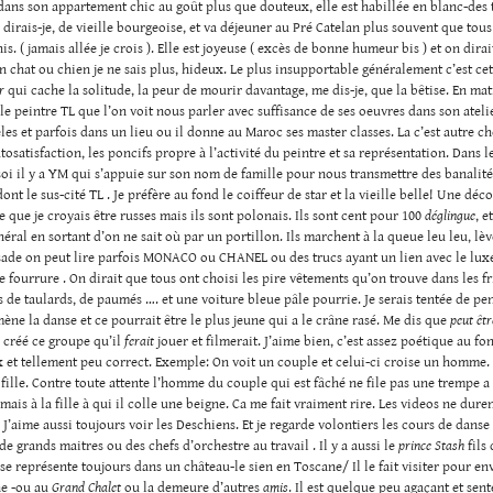
dans son appartement chic au goût plus que douteux, elle est habillée en blanc-des 
e dirais-je, de vieille bourgeoise, et va déjeuner au Pré Catelan plus souvent que tou
is. ( jamais allée je crois ). Elle est joyeuse ( excès de bonne humeur bis ) et on dirai
n chat ou chien je ne sais plus, hideux. Le plus insupportable généralement c’est ce
r
qui cache la solitude, la peur de mourir davantage, me dis-je, que la bêtise. En mat
a le peintre TL que l’on voit nous parler avec suffisance de ses oeuvres dans son ateli
es et parfois dans un lieu ou il donne au Maroc ses master classes. La c’est autre cho
utosatisfaction, les poncifs propre à l’activité du peintre et sa représentation. Dans l
oi il y a YM qui s’appuie sur son nom de famille pour nous transmettre des banalités
 dont le sus-cité TL . Je préfère au fond le coiffeur de star et la vieille belle! Une déc
 que je croyais être russes mais ils sont polonais. Ils sont cent pour 100
déglingue
, e
éral en sortant d’on ne sait où par un portillon. Ils marchent à la queue leu leu, lèv
ssade on peut lire parfois MONACO ou CHANEL ou des trucs ayant un lien avec le luxe.
fourrure . On dirait que tous ont choisi les pire vêtements qu’on trouve dans les fri
s de taulards, de paumés …. et une voiture bleue pâle pourrie. Je serais tentée de pe
ne la danse et ce pourrait être le plus jeune qui a le crâne rasé. Me dis que
peut êtr
a créé ce groupe qu’il
ferait
jouer et filmerait. J’aime bien, c’est assez poétique au fon
x et tellement peu correct. Exemple: On voit un couple et celui-ci croise un homme
fille. Contre toute attente l’homme du couple qui est fâché ne file pas une trempe a
ais à la fille à qui il colle une beigne. Ca me fait vraiment rire. Les videos ne dur
J’aime aussi toujours voir les Deschiens. Et je regarde volontiers les cours de danse
e grands maitres ou des chefs d’orchestre au travail . Il y a aussi le
prince Stash
fils
se représente toujours dans un château-le sien en Toscane/ Il le fait visiter pour en
ne -ou au
Grand Chalet
ou la demeure d’autres
amis
. Il est quelque peu agaçant et sen