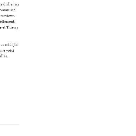
e d’aller ici
t commencé
nterviews.
tellement;
e et Thierry
ce midi j’ai
 me voici
lles.