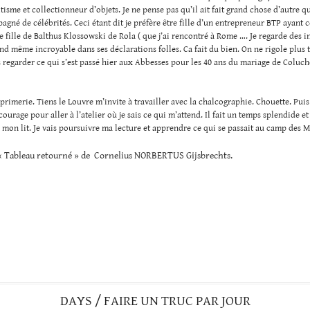
tisme et collectionneur d’objets. Je ne pense pas qu’il ait fait grand chose d’autre qu
pagné de célébrités. Ceci étant dit je préfère être fille d’un entrepreneur BTP ayan
e fille de Balthus Klossowski de Rola ( que j’ai rencontré à Rome …. Je regarde des i
nd même incroyable dans ses déclarations folles. Ca fait du bien. On ne rigole plus 
s regarder ce qui s’est passé hier aux Abbesses pour les 40 ans du mariage de Coluch
rimerie. Tiens le Louvre m’invite à travailler avec la chalcographie. Chouette. Puis 
urage pour aller à l’atelier où je sais ce qui m’attend. Il fait un temps splendide et
 mon lit. Je vais poursuivre ma lecture et apprendre ce qui se passait au camp des Mi
 « Tableau retourné » de Cornelius NORBERTUS Gijsbrechts.
DAYS / FAIRE UN TRUC PAR JOUR