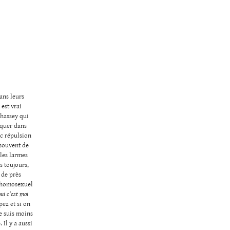
ans leurs
 est vrai
Chassey qui
rquer dans
ec répulsion
 souvent de
 les larmes
s toujours,
e de près
nt homosexuel
ui c’est moi
pez et si on
je suis moins
 Il y a aussi