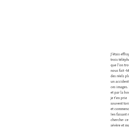
J’étais effr
trois téléph
que l’on tr
nous fait -M
des réels p
un accident
ces images.
et par la bo
je t’en prie
souvent tors
et commence
!en faisant 
cherche- ce 
sévère et mo