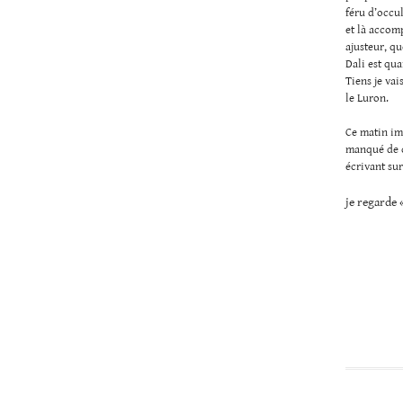
féru d’occul
et là accom
ajusteur, qu
Dali est qua
Tiens je vai
le Luron.
Ce matin imp
manqué de co
écrivant sur
je regarde