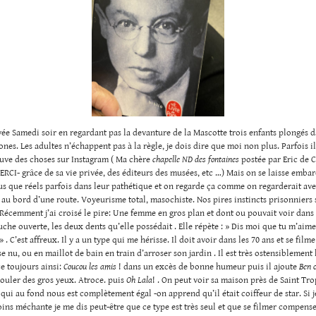
ayée Samedi soir en regardant pas la devanture de la Mascotte trois enfants plongés d
ones. Les adultes n’échappent pas à la règle, je dois dire que moi non plus. Parfois il
ouve des choses sur Instagram ( Ma chère
chapelle ND des fontaines
postée par Eric de 
ERCI- grâce de sa vie privée, des éditeurs des musées, etc …) Mais on se laisse emba
lus que réels parfois dans leur pathétique et on regarde ça comme on regarderait av
 au bord d’une route. Voyeurisme total, masochiste. Nos pires instincts prisonniers
 Récemment j’ai croisé le pire: Une femme en gros plan et dont ou pouvait voir dans
uche ouverte, les deux dents qu’elle possédait . Elle répète : » Dis moi que tu m’aime
 » . C’est affreux. Il y a un type qui me hérisse. Il doit avoir dans les 70 ans et se film
e nu, ou en maillot de bain en train d’arroser son jardin . Il est très ostensibleme
 toujours ainsi:
Coucou les amis
! dans un excès de bonne humeur puis il ajoute
Ben o
rouler des gros yeux. Atroce. puis
Oh
Lala
! . On peut voir sa maison près de Saint Tro
qui au fond nous est complètement égal -on apprend qu’il était coiffeur de star. Si 
ins méchante je me dis peut-être que ce type est très seul et que se filmer compense.