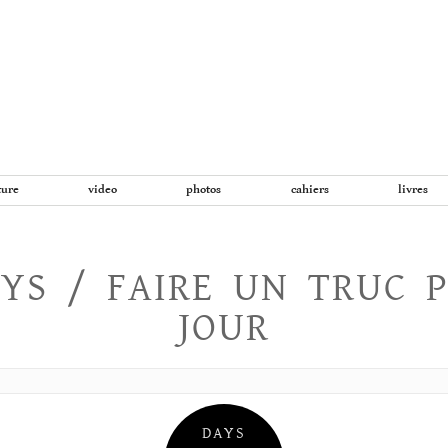
Aller
au
contenu
ture
video
photos
cahiers
livres
YS / FAIRE UN TRUC 
JOUR
DAYS