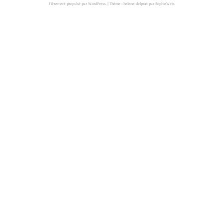
Fièrement propulsé par WordPress.
|
Thème : helene-delprat par
SophieWeb
.