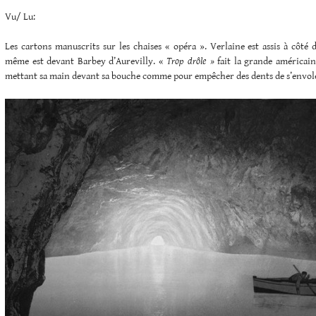
Vu/ Lu:
Les cartons manuscrits sur les chaises « opéra ». Verlaine est assis à côté 
même est devant Barbey d’Aurevilly. «
Trop drôle »
fait la grande américai
mettant sa main devant sa bouche comme pour empêcher des dents de s’envol