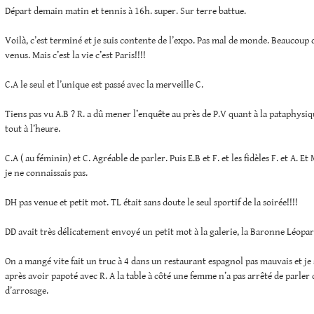
Départ demain matin et tennis à 16h. super. Sur terre battue.
Voilà, c’est terminé et je suis contente de l’expo. Pas mal de monde. Beaucoup 
venus. Mais c’est la vie c’est Paris!!!!
C.A le seul et l’unique est passé avec la merveille C.
Tiens pas vu A.B ? R. a dû mener l’enquête au près de P.V quant à la pataphysiq
tout à l’heure.
C.A ( au féminin) et C. Agréable de parler. Puis E.B et F. et les fidèles F. et A. E
je ne connaissais pas.
DH pas venue et petit mot. TL était sans doute le seul sportif de la soirée!!!!
DD avait très délicatement envoyé un petit mot à la galerie, la Baronne Léopard
On a mangé vite fait un truc à 4 dans un restaurant espagnol pas mauvais et je
après avoir papoté avec R. A la table à côté une femme n’a pas arrêté de parler 
d’arrosage.