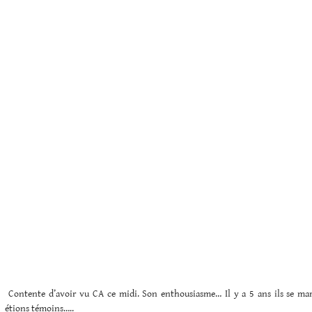
Contente d’avoir vu CA ce midi. Son enthousiasme… Il y a 5 ans ils se mari
étions témoins…..