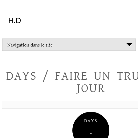
Aller
au
contenu
H.D
"Dans
Navigation dans le site
la
vie
on
devrait
DAYS / FAIRE UN TR
tout
essayer
JOUR
sauf
l'inceste
et
la
danse
folklorique"
DAYS
Christopher
Lee
–