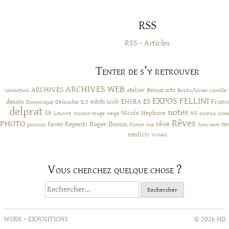
RSS
RSS - Articles
Tenter de s’y retrouver
ARCHIVES WEB
ARCHIVES
atelier
Beaux arts
animation
Books/Livres
camille
EXPOS
FELLINI
ES
dessin
ENSBA
Franc
Dominique Delouche
edith scob
E.S
delprat
notes
lit
NIcole Stephane
NS
Louvre
neige
oiseau
maison rouge
oise
Rêves
PHOTO
rêve
Rêves
Repenti
Roger Dumas
picasso
Rome
te
rue
Sans nom
medicis
Viviers
Vous cherchez quelque chose ?
Rechercher :
WORK
>
EXPOSITIONS
© 2026 HD