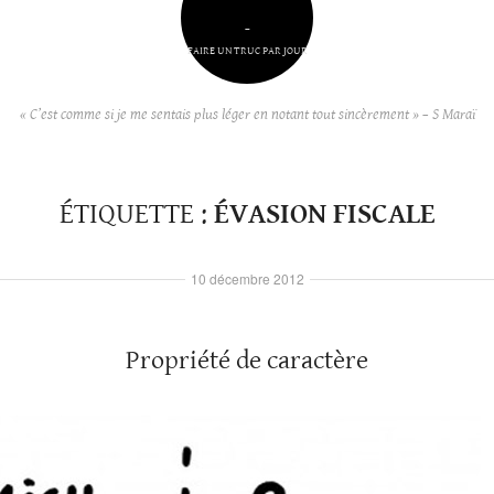
–
FAIRE UN TRUC PAR JOUR
« C’est comme si je me sentais plus léger en notant tout sincèrement » – S Maraï
ÉTIQUETTE :
ÉVASION FISCALE
10 décembre 2012
Propriété de caractère