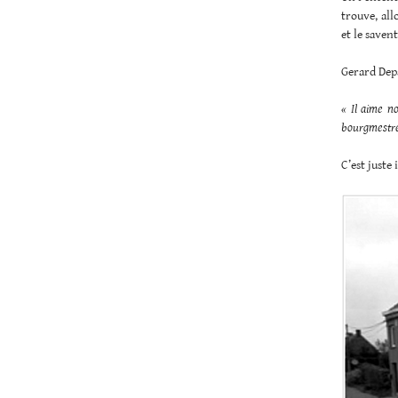
trouve, all
et le savent
Gerard Depa
« Il aime no
bourgmestre
C’est juste