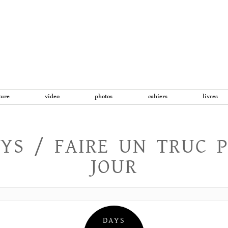
Aller
au
contenu
ture
video
photos
cahiers
livres
YS / FAIRE UN TRUC 
JOUR
DAYS