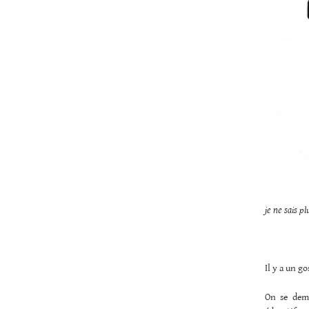
je ne sais p
Il y a un go
On se dema