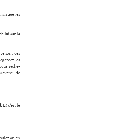
aman que les
e lui sur la
 ce sont des
egardez les
boue sèche-
caravane, de
 Là c’est le
oulot on en