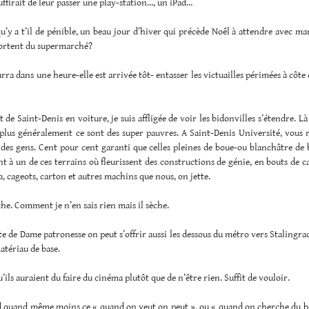
suffirait de leur passer une play-station…, un iPad…
u’y a t’il de pénible, un beau jour d’hiver qui précède Noêl à attendre avec m
sortent du supermarché?
a dans une heure-elle est arrivée tôt- entasser les victuailles périmées à côte d
 de Saint-Denis en voiture, je suis affligée de voir les bidonvilles s’étendre. Là
plus généralement ce sont des super pauvres. A Saint-Denis Université, vous r
des gens. Cent pour cent garanti que celles pleines de boue-ou blanchâtre de 
 à un de ces terrains où fleurissent des constructions de génie, en bouts de 
a, cageots, carton et autres machins que nous, on jette.
che. Comment je n’en sais rien mais il sèche.
te de Dame patronesse on peut s’offrir aussi les dessous du métro vers Stalingrad.
atériau de base.
u’ils auraient du faire du cinéma plutôt que de n’être rien. Suffit de vouloir.
d quand même moins ce « quand on veut on peut », ou « quand on cherche du b