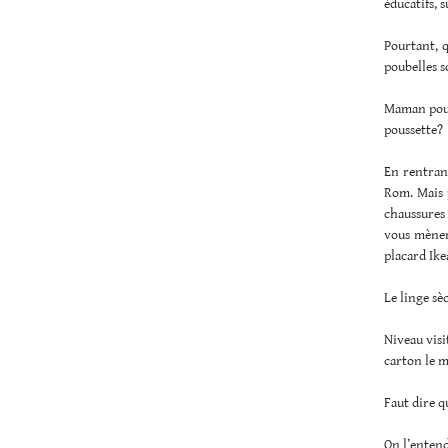
éducatifs, 
Pourtant, q
poubelles 
Maman pourr
poussette?
En rentrant
Rom. Mais 
chaussures 
vous mènent
placard Ike
Le linge sè
Niveau visi
carton le m
Faut dire q
On l’enten