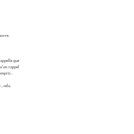
auvre.
rappelle que
qu’un rappel
ompris .
, cela.