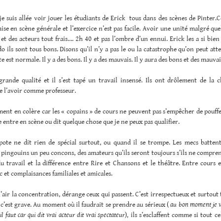
je suis allée voir jouer les étudiants de Erick tous dans des scènes de Pinter.
ise en scène générale et l’exercice n’est pas facile. Avoir une unité malgré qu
 et des acteurs tout frais…. 2h 40 et pas l’ombre d’un ennui. Erick les a si bien
 ils sont tous bons. Disons qu’il n’y a pas le ou la catastrophe qu’on peut att
 est normale. Il y a des bons. Il y a des mauvais. Il y aura des bons et des mauvai
 grande qualité et il s’est tapé un travail insensé. Ils ont drôlement de la 
e l’avoir comme professeur.
iment en colère car les « copains » de cours ne peuvent pas s’empêcher de pouf
e entre en scène ou dit quelque chose que je ne peux pas qualifier.
ote ne dit rien de spécial surtout, ou quand il se trompe. Les mecs batten
ingouins un peu concons, des amateurs qu’ils seront toujours s’ils ne compren
u travail et la différence entre Rire et Chansons et le théâtre. Entre cours e
c et complaisances familiales et amicales.
l’air la concentration, dérange ceux qui passent. C’est irrespectueux et surtout t
c’est grave. Au moment où il faudrait se prendre au sérieux (
au bon moment je v
 faut car qui dit vrai acteur dit vrai spectateur
), ils s’esclaffent comme si tout ce