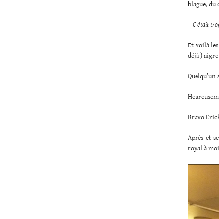
blague, du 
—C’était tro
Et voilà le
déjà ) aigre
Quelqu’un 
Heureusemen
Bravo Erick
Après et s
royal à moi.