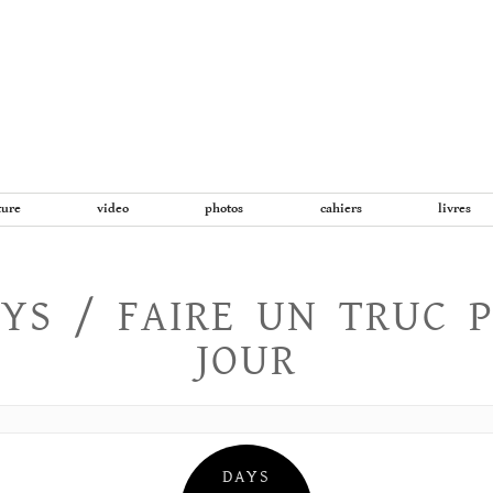
Aller
au
contenu
ture
video
photos
cahiers
livres
YS / FAIRE UN TRUC 
JOUR
DAYS