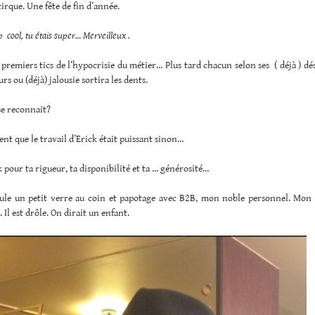
cirque. Une fête de fin d’année.
p cool, tu étais super… Merveilleux .
s premiers tics de l’hypocrisie du métier… Plus tard chacun selon ses ( déjà ) dés
urs ou (déjà) jalousie sortira les dents.
se reconnait?
t que le travail d’Erick était puissant sinon…
 pour ta rigueur, ta disponibilité et ta … générosité…
eule un petit verre au coin et papotage avec B2B, mon noble personnel. Mon
 Il est drôle. On dirait un enfant.