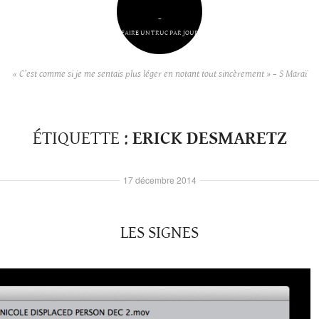
–
FAIRE UN TRUC PAR JOUR
« C’est comme si je me sentais plus léger en notant tout sincèrement » – S Maraï
ÉTIQUETTE :
ERICK DESMARETZ
17 décembre 2014
LES SIGNES