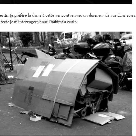
estin je préfère la dame à cette rencontre avec un dormeur de rue dans son m
itecte je m’interrogerais sur l’habitat à venir.