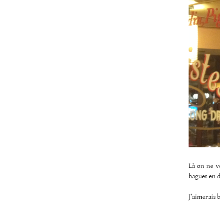
Là on ne vo
bagues en d
J’aimerais b