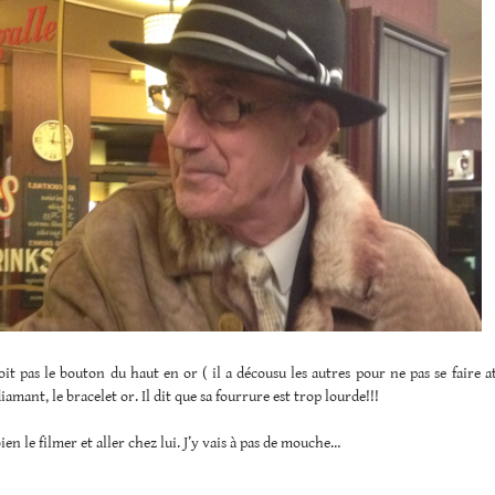
it pas le bouton du haut en or ( il a décousu les autres pour ne pas se faire a
iamant, le bracelet or. Il dit que sa fourrure est trop lourde!!!
ien le filmer et aller chez lui. J’y vais à pas de mouche…