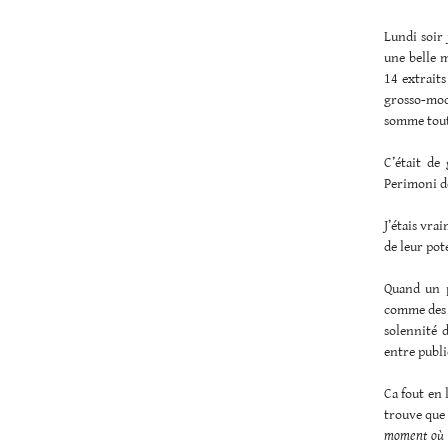
Lundi soir 
une belle m
14 extraits
grosso-modo
somme toute
C’était de
Perimoni d
J’étais vra
de leur pot
Quand un p
comme des p
solennité d
entre publi
Ca fout en 
trouve que 
moment où il