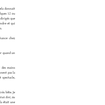
Cela donnait
elques 12 ou
 dirigés que
endre et qui
s.
chance chez
fer quand un
t des mains
nent pas la
t spectacle,
rès bête. Je
eux dire, au
la était une