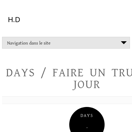
Aller
au
contenu
H.D
"Dans
Navigation dans le site
la
vie
on
devrait
DAYS / FAIRE UN TR
tout
essayer
JOUR
sauf
l'inceste
et
la
danse
folklorique"
DAYS
Christopher
Lee
–