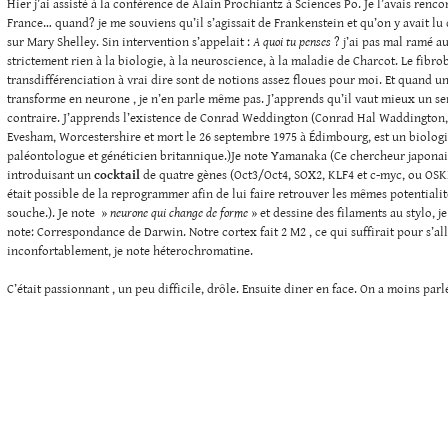
Hier j’ai assisté à la conférence de Alain Prochiantz à Sciences Po. Je l’avais renc
France… quand? je me souviens qu’il s’agissait de Frankenstein et qu’on y avait lu d
sur Mary Shelley. Sin intervention s’appelait :
A quoi tu penses
? j’ai pas mal ramé a
strictement rien à la biologie, à la neuroscience, à la maladie de Charcot. Le fibrob
transdifférenciation à vrai dire sont de notions assez floues pour moi. Et quand un
transforme en neurone , je n’en parle même pas. J’apprends qu’il vaut mieux un s
contraire. J’apprends l’existence de Conrad Weddington (Conrad Hal Waddington,
Evesham, Worcestershire et mort le 26 septembre 1975 à Édimbourg, est un biolog
paléontologue et généticien britannique.)Je note Yamanaka (Ce chercheur japonai
introduisant un
cocktail
de quatre gènes (Oct3/Oct4, SOX2, KLF4 et c-myc, ou OSKM
était possible de la reprogrammer afin de lui faire retrouver les mêmes potentialit
souche.). Je note »
neurone qui change de forme
» et dessine des filaments au stylo, j
note: Correspondance de Darwin. Notre cortex fait 2 M2 , ce qui suffirait pour s’al
inconfortablement, je note héterochromatine.
C’était passionnant , un peu difficile, drôle. Ensuite diner en face. On a moins parl