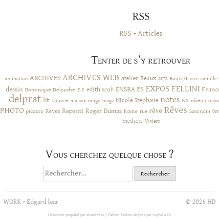
RSS
RSS - Articles
Tenter de s’y retrouver
ARCHIVES WEB
ARCHIVES
atelier
Beaux arts
animation
Books/Livres
camille
EXPOS
FELLINI
ES
dessin
ENSBA
Franc
Dominique Delouche
edith scob
E.S
delprat
notes
lit
NIcole Stephane
NS
Louvre
neige
oiseau
maison rouge
oise
Rêves
PHOTO
rêve
Rêves
Repenti
Roger Dumas
picasso
Rome
te
rue
Sans nom
medicis
Viviers
Vous cherchez quelque chose ?
Rechercher :
WORK
>
Edgard lear
© 2026 HD
Fièrement propulsé par WordPress.
|
Thème : helene-delprat par
SophieWeb
.