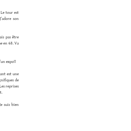
 Le tour est
J’adore son
ais pas être
me en 68. Va
’un expo!!
pant est une
gnifiques de
Les reprises
t.
e suis bien