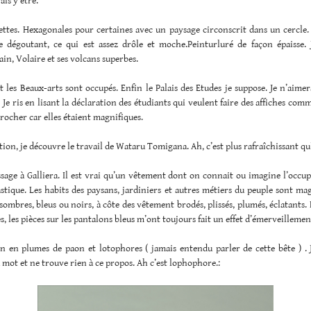
ais y être.
iettes. Hexagonales pour certaines avec un paysage circonscrit dans un cercle.
 dégoutant, ce qui est assez drôle et moche.Peinturluré de façon épaisse. 
n, Volaire et ses volcans superbes.
 les Beaux-arts sont occupés. Enfin le Palais des Etudes je suppose. Je n’aimer
! Je ris en lisant la déclaration des étudiants qui veulent faire des affiches com
ccrocher car elles étaient magnifiques.
tion, je découvre le travail de Wataru Tomigana. Ah, c’est plus rafraîchissant qu
sage à Galliera. Il est vrai qu’un vêtement dont on connait ou imagine l’occu
stique. Les habits des paysans, jardiniers et autres métiers du peuple sont ma
 sombres, bleus ou noirs, à côte des vêtement brodés, plissés, plumés, éclatants. 
es, les pièces sur les pantalons bleus m’ont toujours fait un effet d’émerveillemen
 en plumes de paon et lotophores ( jamais entendu parler de cette bête ) . J
 mot et ne trouve rien à ce propos. Ah c’est lophophore.: