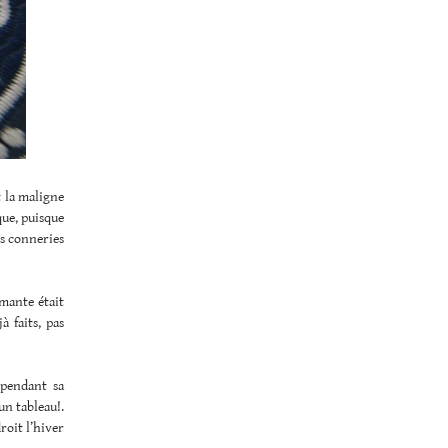
t la maligne
que, puisque
es conneries
amante était
à faits, pas
 pendant sa
un tableau!.
roit l’hiver