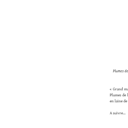
Plumes de
« Grand ma
Plumes de 
en laine de
A suivre…