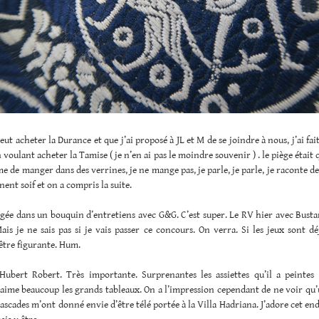
eut acheter la Durance et que j’ai proposé à JL et M de se joindre à nous, j’ai fai
n voulant acheter la Tamise ( je n’en ai pas le moindre souvenir ) . le piège était 
mme de manger dans des verrines, je ne mange pas, je parle, je parle, je raconte d
ent soif et on a compris la suite.
ngée dans un bouquin d’entretiens avec G&G. C’est super. Le RV hier avec Bust
ais je ne sais pas si je vais passer ce concours. On verra. Si les jeux sont déj
être figurante. Hum.
Hubert Robert. Très importante. Surprenantes les assiettes qu’il a peintes
J’aime beaucoup les grands tableaux. On a l’impression cependant de ne voir qu’
 cascades m’ont donné envie d’être télé portée à la Villa Hadriana. J’adore cet end