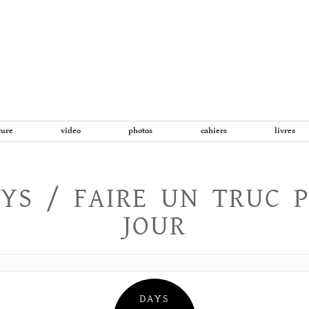
Aller
au
contenu
ture
video
photos
cahiers
livres
YS / FAIRE UN TRUC 
JOUR
DAYS