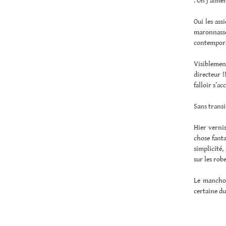
. Oh j’aimer
Oui les ass
maronnasse
contemporai
Visiblement
directeur !
falloir s’a
Sans transi
Hier vernis
chose fanta
simplicité,
sur les rob
Le manchon
certaine du