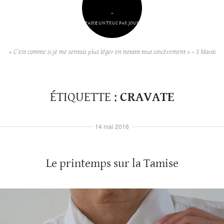
–
FAIRE UN TRUC PAR JOUR
« C’est comme si je me sentais plus léger en notant tout sincèrement » – S Maraï
ÉTIQUETTE :
CRAVATE
14 mai 2016
Le printemps sur la Tamise