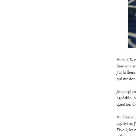
Vu que R. v
hier soir e
j’ai la fle
qui me donn
Je suis plo
agréable. M
question d’
Vu l’expo 
captivité. 
Tivoli, les