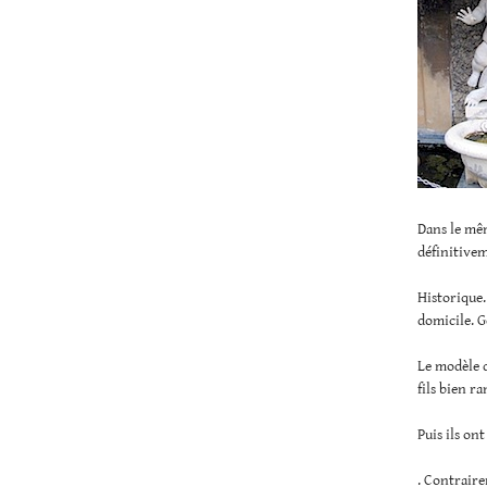
Dans le mêm
définitivem
Historique.
domicile. G
Le modèle d
fils bien r
Puis ils on
. Contraire