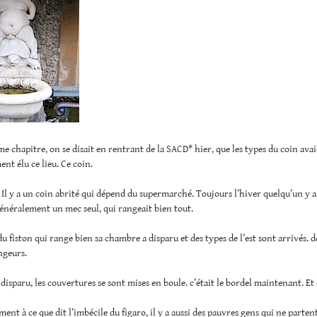
e chapitre, on se disait en rentrant de la SACD* hier, que les types du coin ava
ent élu ce lieu. Ce coin.
 Il y a un coin abrité qui dépend du supermarché. Toujours l’hiver quelqu’un y a
énéralement un mec seul, qui rangeait bien tout.
u fiston qui range bien sa chambre a disparu et des types de l’est sont arrivés. 
angeurs.
t disparu, les couvertures se sont mises en boule. c’était le bordel maintenant. Et
ment à ce que dit l’imbécile du figaro, il y a aussi des pauvres gens qui ne parten