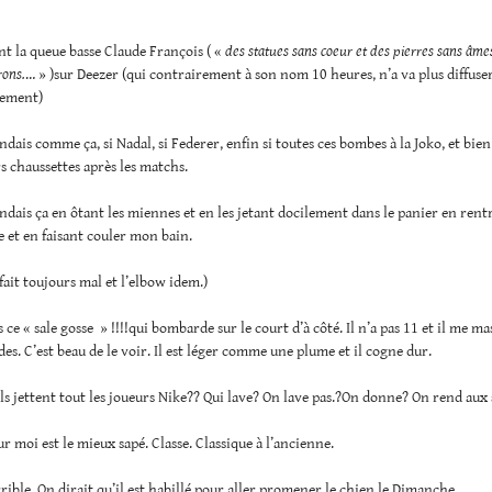
t la queue basse Claude François ( «
des statues sans coeur et des pierres sans âmes
rons.
… » )sur Deezer (qui contrairement à son nom 10 heures, n’a va plus diffuse
nement)
dais comme ça, si Nadal, si Federer, enfin si toutes ces bombes à la Joko, et bien s
rs chaussettes après les matchs.
dais ça en ôtant les miennes et en les jetant docilement dans le panier en rentr
e et en faisant couler mon bain.
fait toujours mal et l’elbow idem.)
s ce « sale gosse » !!!!qui bombarde sur le court d’à côté. Il n’a pas 11 et il me m
es. C’est beau de le voir. Il est léger comme une plume et il cogne dur.
ils jettent tout les joueurs Nike?? Qui lave? On lave pas.?On donne? On rend aux
r moi est le mieux sapé. Classe. Classique à l’ancienne.
ible. On dirait qu’il est habillé pour aller promener le chien le Dimanche.