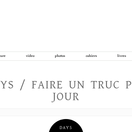
Aller
au
contenu
ture
video
photos
cahiers
livres
YS / FAIRE UN TRUC 
JOUR
DAYS