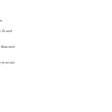
e.
. Ils sont
i deux mois
-je ne sais