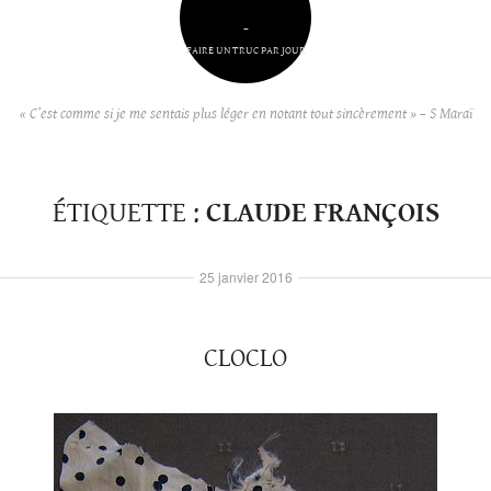
–
FAIRE UN TRUC PAR JOUR
« C’est comme si je me sentais plus léger en notant tout sincèrement » – S Maraï
ÉTIQUETTE :
CLAUDE FRANÇOIS
25 janvier 2016
CLOCLO