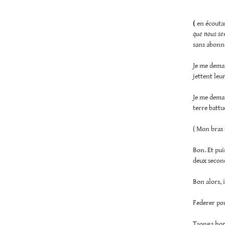
(
en écoutan
que nous se
sans abon
Je me deman
jettent leu
Je me deman
terre battu
( Mon bras 
Bon. Et pui
deux second
Bon alors, 
Federer pou
Tsonga horr