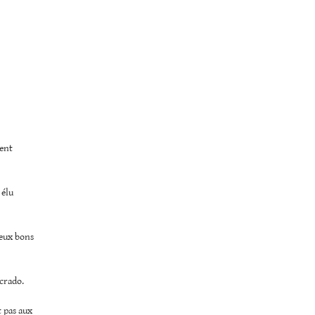
ient
 élu
deux bons
 crado.
t pas aux