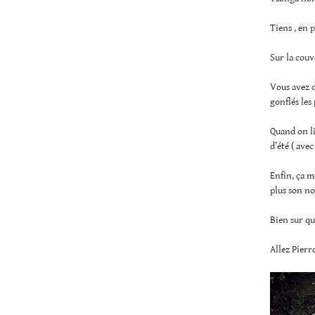
Tiens , en 
Sur la couv
Vous avez d
gonflés les
Quand on li
d’été ( ave
Enfin, ça m
plus son no
Bien sur qu
Allez Pier