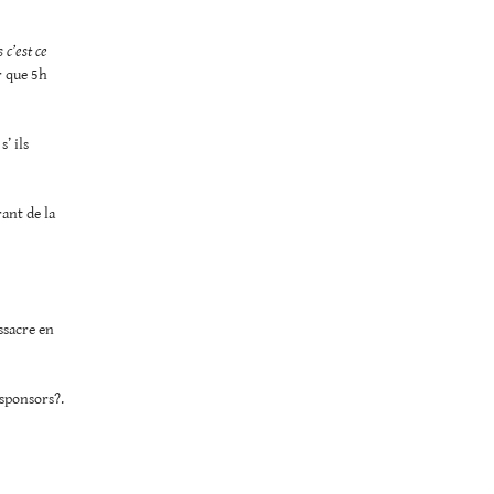
 c’est ce
r que 5h
’ ils
ant de la
assacre en
 sponsors?.