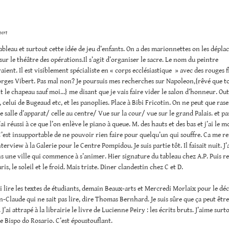
bert
tableau et surtout cette idée de jeu d’enfants. On a des marionnettes on les dépl
 sur le théâtre des opérations.Il s’agit d’organiser le sacre. Le nom du peintre
ient. Il est visiblement spécialiste en « corps ecclésiastique » avec des rouges
rges Vibert. Pas mal non? Je poursuis mes recherches sur Napoleon,{rêvé que to
 le chapeau sauf moi…} me disant que je vais faire vider le salon d’honneur. Out
, celui de Bugeaud etc, et les panoplies. Place à Bibi Fricotin. On ne peut que ras
ne salle d’apparat/ celle au centre/ Vue sur la cour/ vue sur le grand Palais. et pa
’ai réussi à ce que l’on enlève le piano à queue. M. des hauts et des bas et j’ai le m
C’est insupportable de ne pouvoir rien faire pour quelqu’un qui souffre. Ca me r
terview à la Galerie pour le Centre Pompidou. Je suis partie tôt. Il faisait nuit. J
s une ville qui commence à s’animer. Hier signature du tableau chez A.P. Puis re
is, le soleil et le froid. Mais triste. Diner clandestin chez C et D.
 lire les textes de étudiants, demain Beaux-arts et Mercredi Morlaix pour le dé
n-Claude qui ne sait pas lire, dire Thomas Bernhard. Je suis sûre que ça peut être
J’ai attrapé à la librairie le livre de Lucienne Peiry : les écrits bruts. J’aime surto
e Bispo do Rosario. C’est époustouflant.