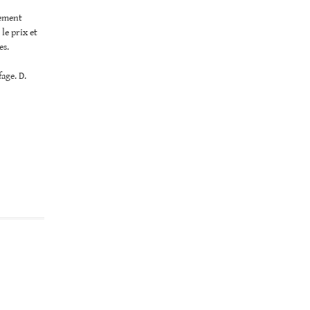
lement
le prix et
es.
fage. D.