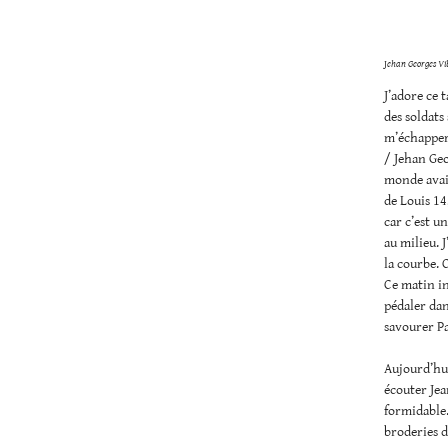
J
ehan Georges Vi
J’adore ce 
des soldats
m’échappera
/ Jehan Geo
monde avait
de Louis 14
car c’est u
au milieu. J
la courbe. 
Ce matin in
pédaler dan
savourer Par
Aujourd’hui
écouter Jea
formidable. 
broderies d