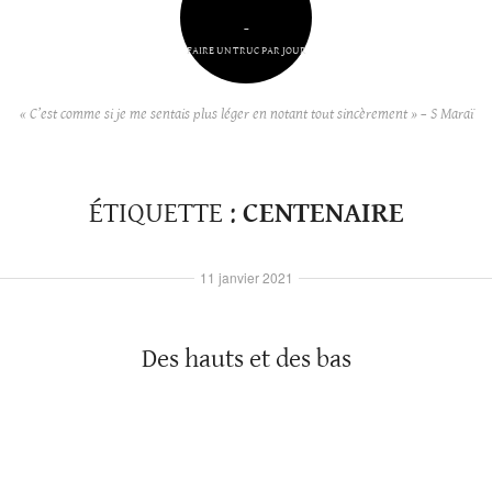
–
FAIRE UN TRUC PAR JOUR
« C’est comme si je me sentais plus léger en notant tout sincèrement » – S Maraï
ÉTIQUETTE :
CENTENAIRE
11 janvier 2021
Des hauts et des bas