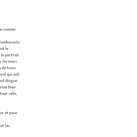
ace comme
 flamboyants
ut le
 le portrait
er les murs
s de trucs
oral qui suit
end dingue.
’aime bien
tour vélo,
cor et pour
ut les