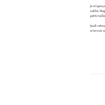
Je m’aperço
oublié. Mag
petits tail
Jeudi retou
m’envoie un