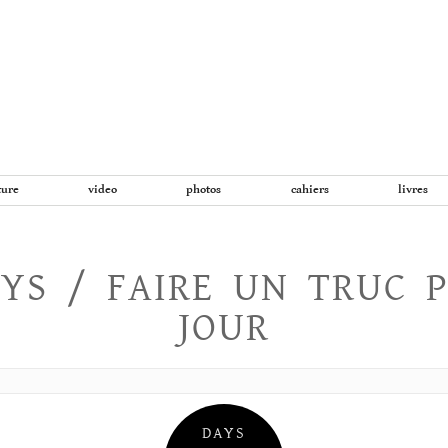
Aller
au
contenu
ture
video
photos
cahiers
livres
YS / FAIRE UN TRUC 
JOUR
DAYS