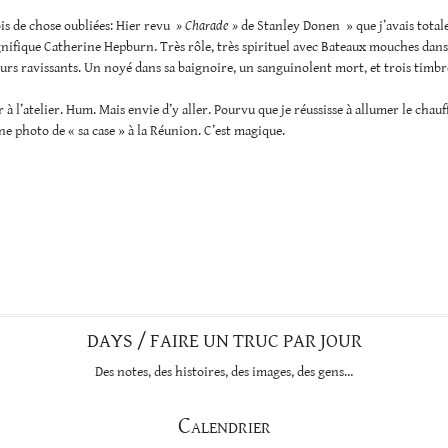
is de chose oubliées: Hier revu
» Charade »
de Stanley Donen » que j’avais tota
nifique Catherine Hepburn. Très rôle, très spirituel avec Bateaux mouches dans 
leurs ravissants. Un noyé dans sa baignoire, un sanguinolent mort, et trois timbr
r à l’atelier. Hum. Mais envie d’y aller. Pourvu que je réussisse à allumer le chauf
e photo de « sa case » à la Réunion. C’est magique.
DAYS / FAIRE UN TRUC PAR JOUR
Des notes, des histoires, des images, des gens…
Calendrier