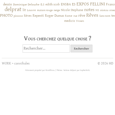
EXPOS
FELLINI
ES
dessin
ENSBA
Franc
Dominique Delouche
edith scob
E.S
delprat
notes
lit
NIcole Stephane
NS
Louvre
neige
oiseau
maison rouge
oise
Rêves
PHOTO
rêve
Rêves
Repenti
Roger Dumas
picasso
Rome
te
rue
Sans nom
medicis
Viviers
Vous cherchez quelque chose ?
Rechercher :
WORK
>
cannibales
© 2026 HD
Fièrement propulsé par WordPress.
|
Thème : helene-delprat par
SophieWeb
.