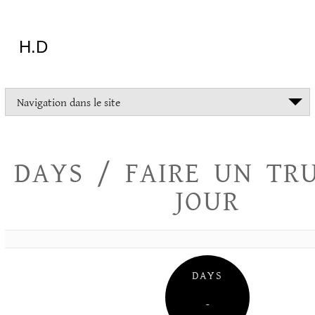
Aller
au
contenu
H.D
"Dans
Navigation dans le site
la
vie
on
devrait
DAYS / FAIRE UN TR
tout
essayer
JOUR
sauf
l'inceste
et
la
danse
folklorique"
DAYS
Christopher
Lee
–