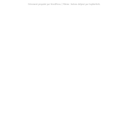
Fièrement propulsé par WordPress.
|
Thème : helene-delprat par
SophieWeb
.