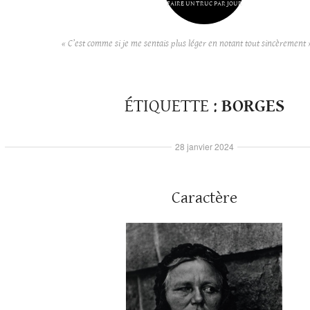
FAIRE UN TRUC PAR JOUR
« C’est comme si je me sentais plus léger en notant tout sincèrement 
ÉTIQUETTE :
BORGES
28 janvier 2024
Caractère