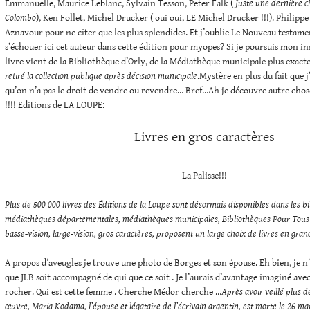
Emmanuelle, Maurice Leblanc, Sylvain Tesson, Peter Falk (
Juste une dernière c
Colombo
), Ken Follet, Michel Drucker ( oui oui, LE Michel Drucker !!!). Philippe
Aznavour pour ne citer que les plus splendides. Et j’oublie Le Nouveau testam
s’échouer ici cet auteur dans cette édition pour myopes? Si je poursuis mon ins
livre vient de la Bibliothèque d’Orly, de la Médiathèque municipale plus exacte
retiré la collection publique après décision municipale
.Mystère en plus du fait que
qu’on n’a pas le droit de vendre ou revendre… Bref…Ah je découvre autre chose.
!!!! Editions de LA LOUPE:
Livres en gros caractères
La Palisse!!!
Plus de 500 000 livres des Éditions de la Loupe sont désormais disponibles dans les b
médiathèques départementales, médiathèques municipales, Bibliothèques Pour Tous 
basse-vision, large-vision, gros caractères, proposent un large choix de livres en gran
A propos d’aveugles je trouve une photo de Borges et son épouse. Eh bien, je n
que JLB soit accompagné de qui que ce soit . Je l’aurais d’avantage imaginé ave
rocher. Qui est cette femme . Cherche Médor cherche …
Après avoir veillé plus d
œuvre, Maria Kodama, l’épouse et légataire de l’écrivain argentin, est morte le 26 mar