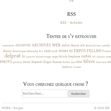
FB
RSS
RSS - Articles
Tenter de s’y retrouver
ARCHIVES WEB
ARCHIVES
atelier
Beaux arts
animation
Books/Livres
camille
EXPOS
FELLINI
ES
dessin
ENSBA
Franc
Dominique Delouche
edith scob
E.S
delprat
notes
lit
NIcole Stephane
NS
Louvre
neige
oiseau
maison rouge
oise
Rêves
PHOTO
rêve
Rêves
Repenti
Roger Dumas
picasso
Rome
te
rue
Sans nom
medicis
Viviers
Vous cherchez quelque chose ?
Rechercher :
WORK
>
borges
© 2026 HD