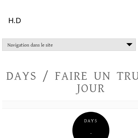
Aller
au
contenu
H.D
"Dans
Navigation dans le site
la
vie
on
devrait
DAYS / FAIRE UN TR
tout
essayer
JOUR
sauf
l'inceste
et
la
danse
folklorique"
DAYS
Christopher
Lee
–