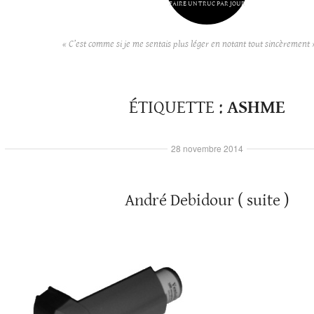
FAIRE UN TRUC PAR JOUR
« C’est comme si je me sentais plus léger en notant tout sincèrement 
ÉTIQUETTE :
ASHME
28 novembre 2014
André Debidour ( suite )