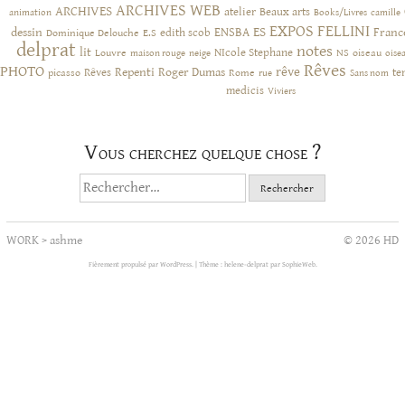
ARCHIVES WEB
ARCHIVES
atelier
Beaux arts
animation
Books/Livres
camille
EXPOS
FELLINI
ES
dessin
ENSBA
Franc
Dominique Delouche
edith scob
E.S
delprat
notes
lit
NIcole Stephane
NS
Louvre
neige
oiseau
maison rouge
oise
Rêves
PHOTO
rêve
Rêves
Repenti
Roger Dumas
picasso
Rome
te
rue
Sans nom
medicis
Viviers
Vous cherchez quelque chose ?
Rechercher :
WORK
>
ashme
© 2026 HD
Fièrement propulsé par WordPress.
|
Thème : helene-delprat par
SophieWeb
.