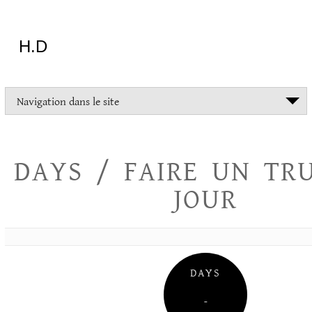
Aller
au
contenu
H.D
"Dans
Navigation dans le site
la
vie
on
devrait
DAYS / FAIRE UN TR
tout
essayer
JOUR
sauf
l'inceste
et
la
danse
folklorique"
DAYS
Christopher
Lee
–