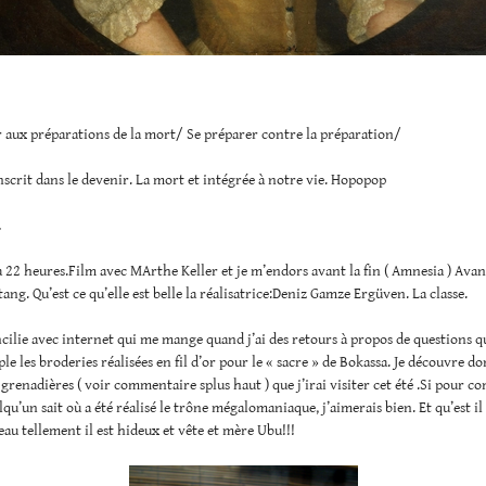
 aux préparations de la mort/ Se préparer contre la préparation/
nscrit dans le devenir. La mort et intégrée à notre vie. Hopopop
…
 à 22 heures.Film avec MArthe Keller et je m’endors avant la fin ( Amnesia ) Ava
tang. Qu’est ce qu’elle est belle la réalisatrice:Deniz Gamze Ergüven. La classe.
cilie avec internet qui me mange quand j’ai des retours à propos de questions q
le les broderies réalisées en fil d’or pour le « sacre » de Bokassa. Je découvre do
grenadières ( voir commentaire splus haut ) que j’irai visiter cet été .Si pour c
lqu’un sait où a été réalisé le trône mégalomaniaque, j’aimerais bien. Et qu’est i
eau tellement il est hideux et vête et mère Ubu!!!