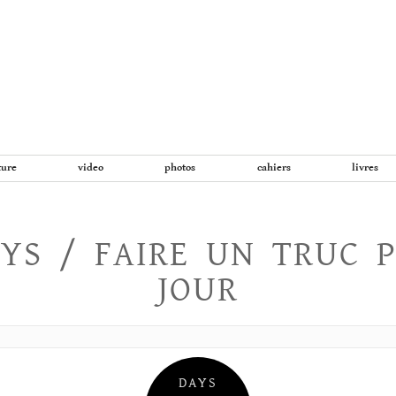
Aller
au
contenu
ture
video
photos
cahiers
livres
YS / FAIRE UN TRUC 
JOUR
DAYS