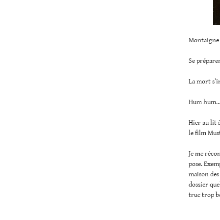
Montaigne
Se préparer
La mort s’i
Hum hum
Hier au lit
le film Mus
Je me récon
pose. Exemp
maison des 
dossier que
truc trop b