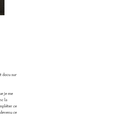
nt docu sur
ue je me
nc la
ompléter ce
l devenu ce