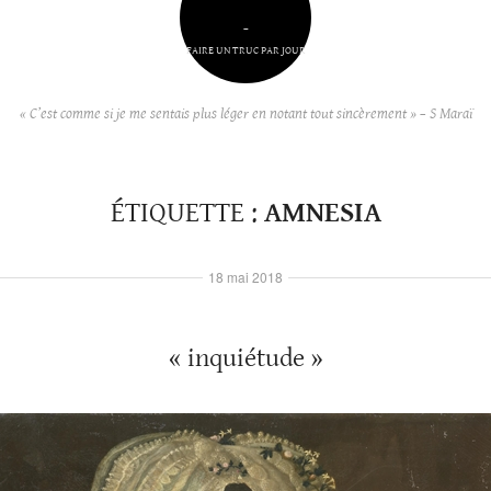
–
FAIRE UN TRUC PAR JOUR
« C’est comme si je me sentais plus léger en notant tout sincèrement » – S Maraï
ÉTIQUETTE :
AMNESIA
18 mai 2018
« inquiétude »