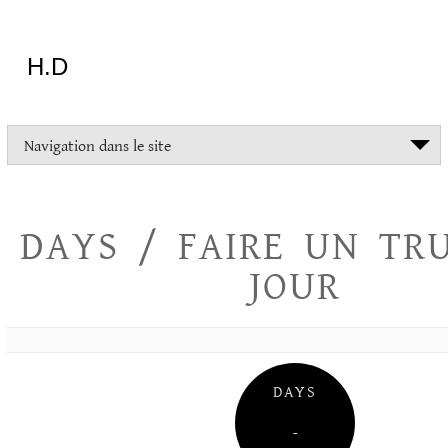
Aller
au
contenu
H.D
"Dans
Navigation dans le site
la
vie
on
devrait
DAYS / FAIRE UN TR
tout
essayer
JOUR
sauf
l'inceste
et
la
danse
folklorique"
DAYS
Christopher
Lee
–