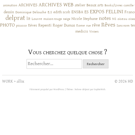
ARCHIVES WEB
ARCHIVES
atelier
Beaux arts
animation
Books/Livres
camille
EXPOS
FELLINI
ES
dessin
ENSBA
Franc
Dominique Delouche
edith scob
E.S
delprat
notes
lit
NIcole Stephane
NS
Louvre
neige
oiseau
maison rouge
oise
Rêves
PHOTO
rêve
Rêves
Repenti
Roger Dumas
picasso
Rome
te
rue
Sans nom
medicis
Viviers
Vous cherchez quelque chose ?
Rechercher :
WORK
>
allix
© 2026 HD
Fièrement propulsé par WordPress.
|
Thème : helene-delprat par
SophieWeb
.