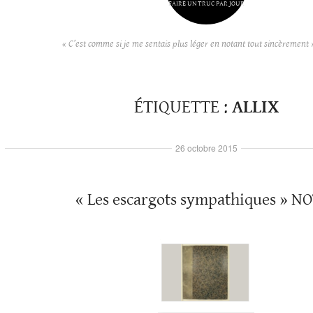
FAIRE UN TRUC PAR JOUR
« C’est comme si je me sentais plus léger en notant tout sincèrement 
ÉTIQUETTE :
ALLIX
26 octobre 2015
« Les escargots sympathiques » N