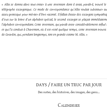
« Allix se donna alors tout entier à une invention dont il avait, paraît-il, trouvé le 
télégraphe
escargotique
. Ce mode de correspondance qu’Allix voulait substituer au
assez grotesque pour mériter d’être raconté. Il fallait choisir des
escargots
sympathiqu
d’eux sur la lettre d’un alphabet spécial, le second
escargot
se plaçait immédiateme
l’alphabet correspondant. Cette invention, qui paraît avoir considérablement influé 
et qui l’a conduit à Charenton, où il est resté quelque temps, cette invention trouv
de Girardin, qui, pendant longtemps, tint en grande estime M. Allix. »
DAYS / FAIRE UN TRUC PAR JOUR
Des notes, des histoires, des images, des gens…
Calendrier