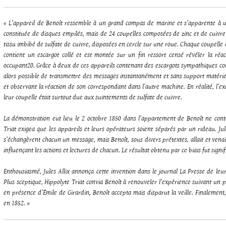
« L’appareil de Benoît ressemble à un grand compas de marine et s’apparente à u
constituée de disques empilés, mais de 24 coupelles composées de zinc et de cuivr
tissu imbibé de sulfate de cuivre, disposées en cercle sur une roue. Chaque coupelle 
contient un escargot collé et est montée sur un fin ressort censé révéler la ré
occupant
20
. Grâce à deux de ces appareils contenant des escargots sympathiques cor
alors possible de transmettre des messages instantanément et sans support matérie
et observant la réaction de son correspondant dans l’autre machine. En réalité, l’e
leur coupelle était surtout due aux suintements de sulfate de cuivre.
La démonstration eut lieu le 2 octobre 1850 dans l’appartement de Benoît ne cont
Triat exigea que les appareils et leurs opérateurs soient séparés par un rideau. Jul
s’échangèrent chacun un message, mais Benoît, sous divers prétextes, allait et venai
influençant les actions et lectures de chacun. Le résultat obtenu par ce biais fut signifi
Enthousiasmé, Jules Allix annonça cette invention dans le journal La Presse de leu
Plus sceptique, Hippolyte Triat convia Benoît à renouveler l’expérience suivant un p
en présence d’Émile de Girardin, Benoît accepta mais disparut la veille. Finalemen
en 1852. »