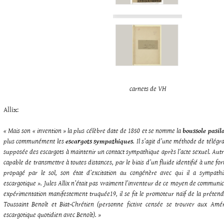
carnets de VH
Allix:
« Mais son « invention » la plus célèbre date de 1850 et se nomme la
boussole pasi
plus communément les
escargots sympathiques
. Il s’agit d’une méthode de télégr
supposée des escargots à maintenir un contact sympathique après l’acte sexuel. Autr
capable de transmettre à toutes distances, par le biais d’un fluide identifié à une 
propagé par le sol, son état d’excitation au congénère avec qui il a sympathi
escargotique ». Jules Allix n’était pas vraiment l’inventeur de ce moyen de communi
expérimentation manifestement truquée
19
, il se fit le promoteur naïf de la préte
Toussaint Benoît et Biat-Chrétien (personne fictive censée se trouver aux Amér
escargotique quotidien avec Benoît). »