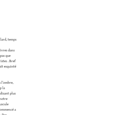
llard, temps
livres dans
 pas que
istes . Bref
ait esquinté
à l’ombre,
p la
 disant plus
 notre
uscule
a commencé a
. Des