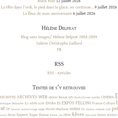
Black foot
12 juillet 2026
La tête dans l’ordi, le pied dans la glace, on continue…
9 juillet 2026
La fleur de mon anniversaire
6 juillet 2026
Hélène Delprat
Blog sans images/ Helene Delprat 2004-2009
Galerie Christophe Gaillard
FB
RSS
RSS - Articles
Tenter de s’y retrouver
ARCHIVES WEB
ARCHIVES
CINEMA
atelier
Beaux arts
Books/Livres
camille
EXPOS
FELLINI
ES
ENSBA
France-Culture
minique Delouche
edith scob
E.S
rat
pe
notes
lit
NIcole Stephane
NS
Louvre
neige
oiseau
maison rouge
oiseaux
ordi
Rêves
rêve
Rêves
Repenti
Roger Dumas
casso
Rome
tennis
rue
Sans nom
théâtre