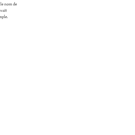
 le nom de
avait
mple.