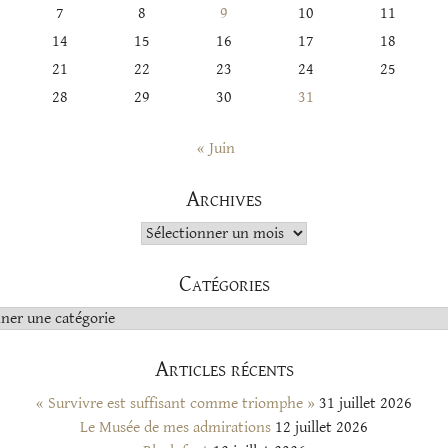
7
8
9
10
11
14
15
16
17
18
21
22
23
24
25
28
29
30
31
« Juin
Archives
Archives
Catégories
s
Articles récents
« Survivre est suffisant comme triomphe »
31 juillet 2026
Le Musée de mes admirations
12 juillet 2026