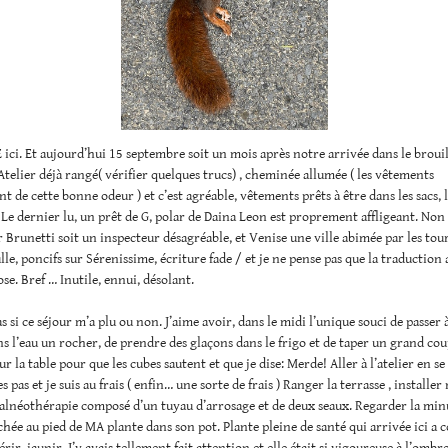
ici. Et aujourd’hui 15 septembre soit un mois après notre arrivée dans le broui
telier déjà rangé( vérifier quelques trucs) , cheminée allumée ( les vêtements
t de cette bonne odeur ) et c’est agréable, vêtements prêts à être dans les sacs, 
). Le dernier lu, un prêt de G, polar de Daina Leon est proprement affligeant. Non
r Brunetti soit un inspecteur désagréable, et Venise une ville abimée par les tour
lle, poncifs sur Sérenissime, écriture fade / et je ne pense pas que la traduction 
se. Bref … Inutile, ennui, désolant.
as si ce séjour m’a plu ou non. J’aime avoir, dans le midi l’unique souci de passer 
ns l’eau un rocher, de prendre des glaçons dans le frigo et de taper un grand cou
r la table pour que les cubes sautent et que je dise: Merde! Aller à l’atelier en se
 pas et je suis au frais ( enfin… une sorte de frais ) Ranger la terrasse , installer
alnéothérapie composé d’un tuyau d’arrosage et de deux seaux. Regarder la min
chée au pied de MA plante dans son pot. Plante pleine de santé qui arrivée ici 
rir, jaunir. J’y avais tellement fait attention et elle était si vigoureuse à l’ombre