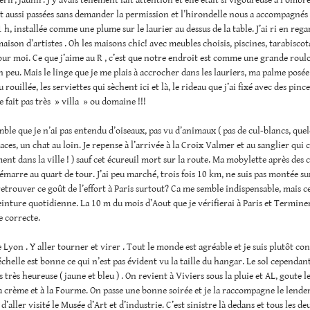
t aussi passées sans demander la permission et l’hirondelle nous a accompagnés l
1 h, installée comme une plume sur le laurier au dessus de la table. J’ai ri en reg
aison d’artistes . Oh les maisons chic! avec meubles choisis, piscines, tarabisco
ur moi. Ce que j’aime au R , c’est que notre endroit est comme une grande roulo
n peu. Mais le linge que je me plais à accrocher dans les lauriers, ma palme posée
 rouillée, les serviettes qui sèchent ici et là, le rideau que j’ai fixé avec des pince
e fait pas très » villa » ou domaine !!!
emble que je n’ai pas entendu d’oiseaux, pas vu d’animaux ( pas de cul-blancs, que
aces, un chat au loin. Je repense à l’arrivée à la Croix Valmer et au sanglier qui
ent dans la ville ! ) sauf cet écureuil mort sur la route. Ma mobylette après des 
marre au quart de tour. J’ai peu marché, trois fois 10 km, ne suis pas montée sur
rouver ce goût de l’effort à Paris surtout? Ca me semble indispensable, mais c
inture quotidienne. La 10 m du mois d’Aout que je vérifierai à Paris et Termine
 correcte.
 Lyon . Y aller tourner et virer . Tout le monde est agréable et je suis plutôt co
’échelle est bonne ce qui n’est pas évident vu la taille du hangar. Le sol cependan
s très heureuse ( jaune et bleu ) . On revient à Viviers sous la pluie et AL, goute
la crème et à la Fourme. On passe une bonne soirée et je la raccompagne le lend
d’aller visité le Musée d’Art et d’industrie. C’est sinistre là dedans et tous les de