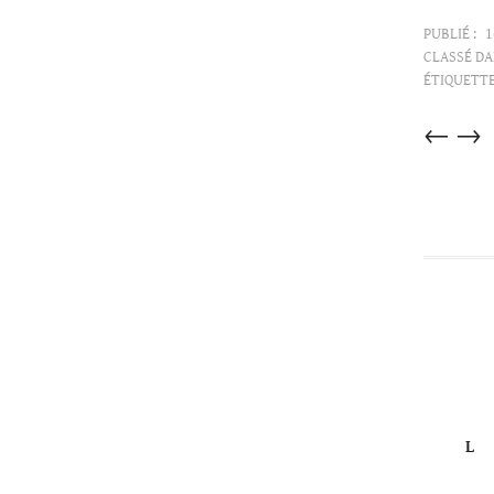
PUBLIÉ :
1
CLASSÉ DA
ÉTIQUETTE
Articles
←
→
dans
cette
catégorie
L