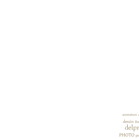
animation
dessin
Do
delp
PHOTO
pi