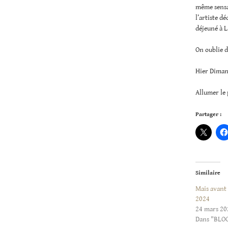
même sensat
l’artiste d
déjeuné à L
On oublie d
Hier Dimanc
Allumer le 
Partager :
Similaire
Mais avant
2024
24 mars 20
Dans "BLO