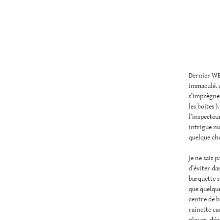
Dernier WE 
immaculé. A
s’imprègnen
les boites 
l’inspecteu
intrigue nu
quelque cho
Je ne sais p
d’éviter da
barquette su
que quelques
centre de b
rainette ca
ployer, dépé