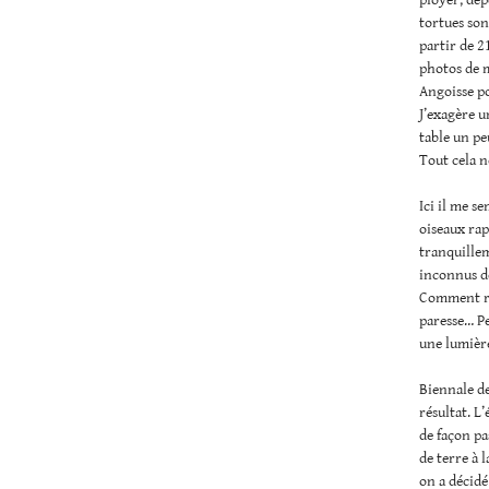
tortues son
partir de 2
photos de m
Angoisse po
J’exagère u
table un peu
Tout cela n
Ici il me s
oiseaux rap
tranquillem
inconnus dé
Comment ret
paresse… Pe
une lumière
Biennale de
résultat. L
de façon pa
de terre à 
on a décidé 