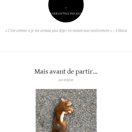
–
FAIRE UN TRUC PAR JOUR
« C’est comme si je me sentais plus léger en notant tout sincèrement » – S Maraï
Mais avant de partir…
par
delprat