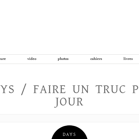
Aller
au
contenu
ture
video
photos
cahiers
livres
YS / FAIRE UN TRUC 
JOUR
DAYS