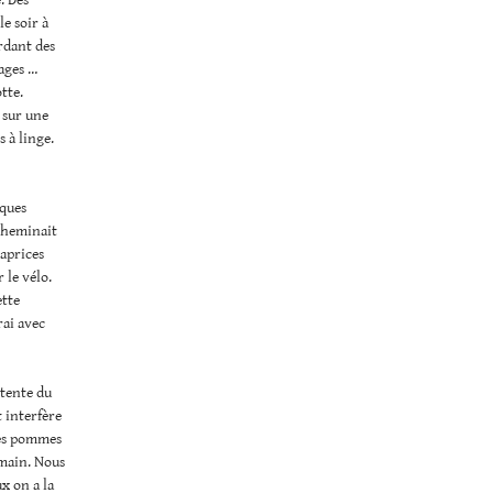
e soir à
ardant des
tages …
tte.
 sur une
s à linge.
lques
 cheminait
caprices
 le vélo.
ette
rai avec
ntente du
t interfère
 les pommes
emain. Nous
ux on a la