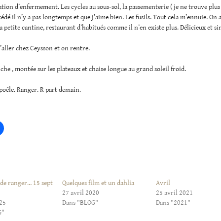
ion d’enfermement. Les cycles au sous-sol, la passementerie ( je ne trouve plus
écédé il n’y a pas longtemps et que j’aime bien. Les fusils. Tout cela m’ennuie. On 
a petite cantine, restaurant d’habitués comme il n’en existe plus. Délicieux et si
’aller chez Ceysson et on rentre.
he , montée sur les plateaux et chaise longue au grand soleil froid.
poêle. Ranger. R part demain.
 de ranger… 15 sept
Quelques film et un dahlia
Avril
27 avril 2020
25 avril 2021
25
Dans "BLOG"
Dans "2021"
G"