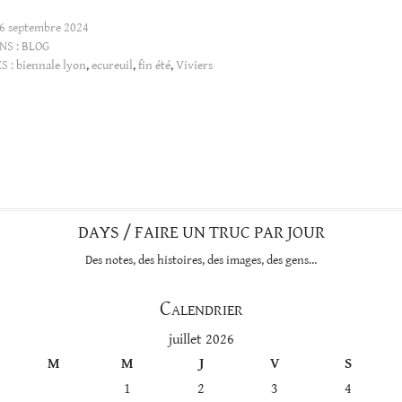
6 septembre 2024
NS :
BLOG
S :
biennale lyon
,
ecureuil
,
fin été
,
Viviers
DAYS / FAIRE UN TRUC PAR JOUR
Des notes, des histoires, des images, des gens…
Calendrier
juillet 2026
M
M
J
V
S
1
2
3
4