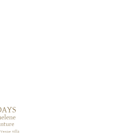
DAYS
helene
inture
villa
Venise