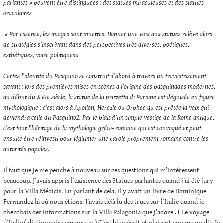
parlantes » peuvent être distinguées : des statues miraculeuses et des statues
oraculaires
« Par essence, les images sont muettes. Donner une voix aux statues relève alors
de stratégies s’inscrivant dans des perspectives très diverses, poétiques,
esthétiques, voire politiques
«
Certes l’identité du Pasquino se construit d’abord à travers un travestissement
savant : lors des premières mises en scènes à l’origine des pasquinades modernes,
au début du XVIe siècle, la statue de la piazzetta di Parione est déguisée en figure
mythologique : c’est alors à Apollon, Hercule ou Orphée qu’est prêtée la voix qui
deviendra celle du Pasquino2. Par le biais d’un simple vestige de la Rome antique,
c’est tout l’héritage de la mythologie gréco- romaine qui est convoqué et peut
ensuite être réinvesti pour légitimer une parole proprement romaine contre les
autorités papales.
Il faut que je me penche à nouveau sur ces questions qui m’intéressent
beaucoup. J’avais appris l’existence des Statues parlantes quand j’ai été jury
pour la Villa Médicis. En parlant de cela, il y avait un livre de Dominique
Fernandez là où nous étions. J’avais déjà lu des trucs sur l’Italie quand je
cherchais des informations sur la Villa Palagonia que j’adore . ( Le voyage
d’Italie/ dictionnaire amoureux ) C’est bien écrit et plaisant comme on dit. Je