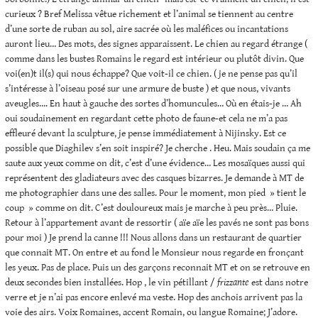
curieux ? Bref Melissa vêtue richement et l’animal se tiennent au centre
d’une sorte de ruban au sol, aire sacrée où les maléfices ou incantations
auront lieu… Des mots, des signes apparaissent. Le chien au regard étrange (
comme dans les bustes Romains le regard est intérieur ou plutôt divin. Que
voi(en)t il(s) qui nous échappe? Que voit-il ce chien. ( je ne pense pas qu’il
s’intéresse à l’oiseau posé sur une armure de buste ) et que nous, vivants
aveugles…. En haut à gauche des sortes d’homuncules… Où en étais-je … Ah
oui soudainement en regardant cette photo de faune-et cela ne m’a pas
effleuré devant la sculpture, je pense immédiatement à Nijinsky. Est ce
possible que Diaghilev s’en soit inspiré? Je cherche . Heu. Mais soudain ça me
saute aux yeux comme on dit, c’est d’une évidence… Les mosaïques aussi qui
représentent des gladiateurs avec des casques bizarres. Je demande à MT de
me photographier dans une des salles. Pour le moment, mon pied » tient le
coup » comme on dit. C’est douloureux mais je marche à peu près… Pluie.
Retour à l’appartement avant de ressortir ( aïe aïe les pavés ne sont pas bons
pour moi ) Je prend la canne !!! Nous allons dans un restaurant de quartier
que connait MT. On entre et au fond le Monsieur nous regarde en fronçant
les yeux. Pas de place. Puis un des garçons reconnait MT et on se retrouve en
deux secondes bien installées. Hop , le vin pétillant /
frizzante
est dans notre
verre et je n’ai pas encore enlevé ma veste. Hop des anchois arrivent pas la
voie des airs. Voix Romaines, accent Romain, ou langue Romaine; J’adore.