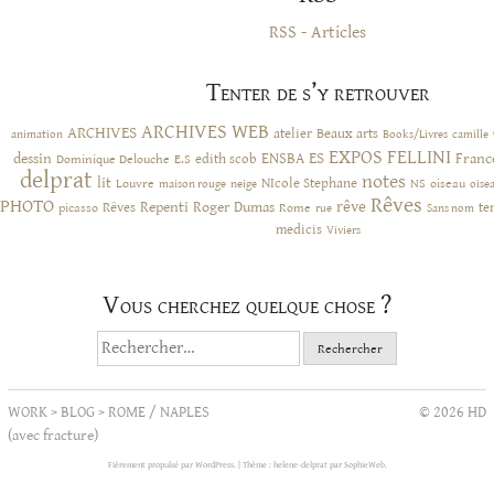
RSS - Articles
Tenter de s’y retrouver
ARCHIVES WEB
ARCHIVES
atelier
Beaux arts
animation
Books/Livres
camille
EXPOS
FELLINI
ES
dessin
ENSBA
Franc
Dominique Delouche
edith scob
E.S
delprat
notes
lit
NIcole Stephane
NS
Louvre
neige
oiseau
maison rouge
oise
Rêves
PHOTO
rêve
Rêves
Repenti
Roger Dumas
picasso
Rome
te
rue
Sans nom
medicis
Viviers
Vous cherchez quelque chose ?
Rechercher :
WORK
>
BLOG
>
ROME / NAPLES
© 2026 HD
(avec fracture)
Fièrement propulsé par WordPress.
|
Thème : helene-delprat par
SophieWeb
.