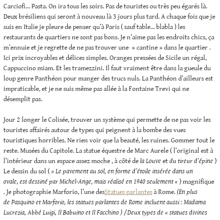
Carciofi… Pasta. On ira tous les soirs. Pas de touristes ou très peu égarés là.
Deux brésiliens qui seront à nouveau là 3 jours plus tard. A chaque fois que je
suis en Italie je pleure de penser qu’à Paris ( sauf table… blabla ) les
restaurants de quartiers ne sont pas bons. Je n’aime pas les endroits chics, ça
m’ennuie et je regrette de ne pas trouver une » cantine » dans le quartier .
Ici prix incroyables et délices simples. Oranges pressées de Sicile un régal,
Cappuccino miam. Et les tramezzini. Il faut vraiment être dans la gueule du
loup genre Panthéon pour manger des trucs nuls. La Panthéon d’ailleurs est
impraticable, et je ne suis même pas allée à la Fontaine Trevi qui ne
désemplit pas.
Jour 2 longer le Colisée, trouver un système qui permette de ne pas voir les
touristes affairés autour de types qui peignent à la bombe des vues
touristiques horribles. Ne rien voir que la beauté, les ruines. Gommer tout le
reste. Musées du Capitole. La statue équestre de Marc Aurele ( l’original est à
l’intérieur dans un espace assez moche , à côté de
la Louve
et
du tireur d’épine
)
Le dessin du sol (
» Le pavement au sol, en forme d’étoile insérée dans un
ovale, est dessiné par Michel-Ange, mais réalisé en 1940 seulement «
) magnifique
. Je photographie Marforio, l’une des
Statues parlantes
à Rome.
(En plus
de Pasquino et Marforio, les statues parlantes de Rome incluent aussi : Madama
Lucrezia, Abbé Luigi, Il Babuino et Il Facchino )
/
Deux types de « statues divines