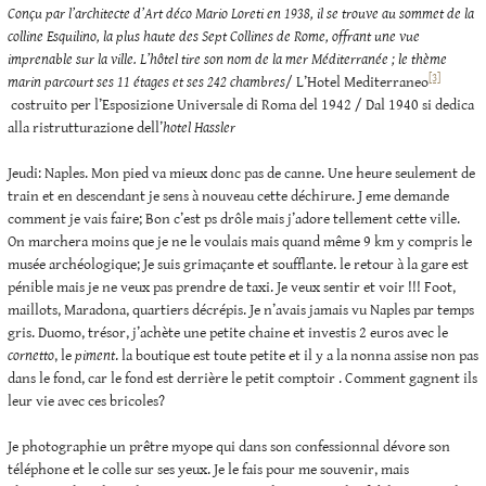
Conçu par l’architecte d’Art déco Mario Loreti en 1938, il se trouve au sommet de la
colline Esquilino, la plus haute des Sept Collines de Rome, offrant une vue
imprenable sur la ville.
L’hôtel tire son nom de la mer Méditerranée ; le thème
[3]
marin parcourt ses 11 étages et ses 242 chambres
/ L’Hotel Mediterraneo
costruito per l’Esposizione Universale di Roma del 1942 / Dal 1940 si dedica
alla ristrutturazione dell’
hotel Hassler
Jeudi: Naples. Mon pied va mieux donc pas de canne. Une heure seulement de
train et en descendant je sens à nouveau cette déchirure. J eme demande
comment je vais faire; Bon c’est ps drôle mais j’adore tellement cette ville.
On marchera moins que je ne le voulais mais quand même 9 km y compris le
musée archéologique; Je suis grimaçante et soufflante. le retour à la gare est
pénible mais je ne veux pas prendre de taxi. Je veux sentir et voir !!! Foot,
maillots, Maradona, quartiers décrépis. Je n’avais jamais vu Naples par temps
gris. Duomo, trésor, j’achète une petite chaine et investis 2 euros avec le
cornetto
, le
piment
. la boutique est toute petite et il y a la nonna assise non pas
dans le fond, car le fond est derrière le petit comptoir . Comment gagnent ils
leur vie avec ces bricoles?
Je photographie un prêtre myope qui dans son confessionnal dévore son
téléphone et le colle sur ses yeux. Je le fais pour me souvenir, mais