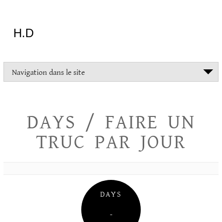
Aller
au
contenu
H.D
"Dans
Navigation dans le site
la
vie
on
devrait
DAYS / FAIRE UN
tout
essayer
TRUC PAR JOUR
sauf
l'inceste
et
la
danse
folklorique"
DAYS
Christopher
Lee
–