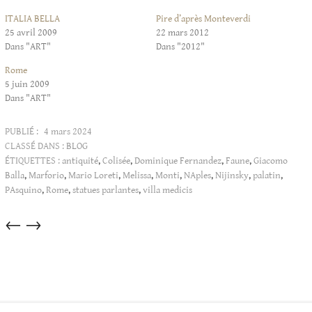
ITALIA BELLA
Pire d’après Monteverdi
25 avril 2009
22 mars 2012
Dans "ART"
Dans "2012"
Rome
5 juin 2009
Dans "ART"
PUBLIÉ :
4 mars 2024
CLASSÉ DANS :
BLOG
ÉTIQUETTES :
antiquité
,
Colisée
,
Dominique Fernandez
,
Faune
,
Giacomo
Balla
,
Marforio
,
Mario Loreti
,
Melissa
,
Monti
,
NAples
,
Nijinsky
,
palatin
,
PAsquino
,
Rome
,
statues parlantes
,
villa medicis
Articles
←
→
dans
cette
catégorie