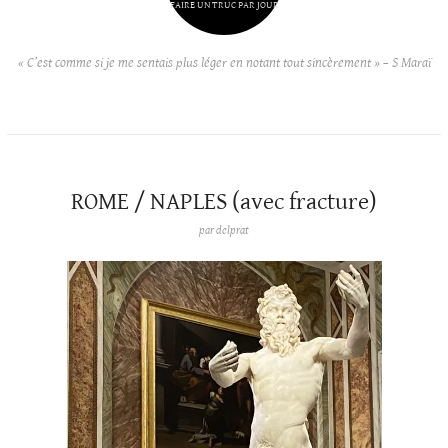
FAIRE UN TRUC PAR JOUR
« C’est comme si je me sentais plus léger en notant tout sincèrement » – S Maraï
ROME / NAPLES (avec fracture)
par
delprat