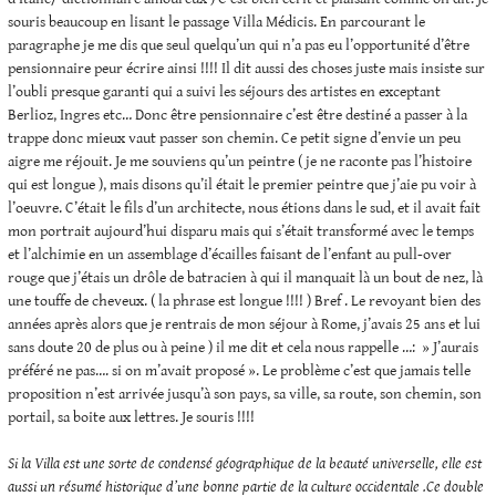
souris beaucoup en lisant le passage Villa Médicis. En parcourant le
paragraphe je me dis que seul quelqu’un qui n’a pas eu l’opportunité d’être
pensionnaire peur écrire ainsi !!!! Il dit aussi des choses juste mais insiste sur
l’oubli presque garanti qui a suivi les séjours des artistes en exceptant
Berlioz, Ingres etc… Donc être pensionnaire c’est être destiné a passer à la
trappe donc mieux vaut passer son chemin. Ce petit signe d’envie un peu
aigre me réjouit. Je me souviens qu’un peintre ( je ne raconte pas l’histoire
qui est longue ), mais disons qu’il était le premier peintre que j’aie pu voir à
l’oeuvre. C’était le fils d’un architecte, nous étions dans le sud, et il avait fait
mon portrait aujourd’hui disparu mais qui s’était transformé avec le temps
et l’alchimie en un assemblage d’écailles faisant de l’enfant au pull-over
rouge que j’étais un drôle de batracien à qui il manquait là un bout de nez, là
une touffe de cheveux. ( la phrase est longue !!!! ) Bref . Le revoyant bien des
années après alors que je rentrais de mon séjour à Rome, j’avais 25 ans et lui
sans doute 20 de plus ou à peine ) il me dit et cela nous rappelle …: » J’aurais
préféré ne pas…. si on m’avait proposé ». Le problème c’est que jamais telle
proposition n’est arrivée jusqu’à son pays, sa ville, sa route, son chemin, son
portail, sa boite aux lettres. Je souris !!!!
Si la Villa est une sorte de condensé géographique de la beauté universelle, elle est
aussi un résumé historique d’une bonne partie de la culture occidentale .Ce double