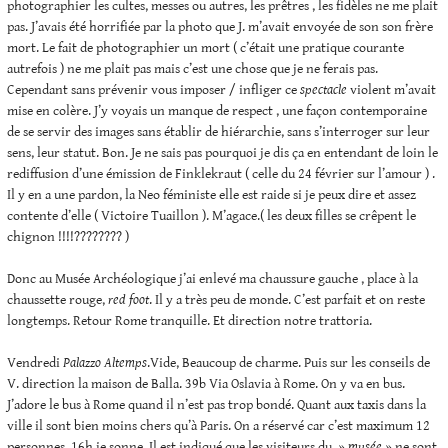
photographier les cultes, messes ou autres, les prêtres , les fidèles ne me plait
pas. J’avais été horrifiée par la photo que J. m’avait envoyée de son son frère
mort. Le fait de photographier un mort ( c’était une pratique courante
autrefois ) ne me plait pas mais c’est une chose que je ne ferais pas.
Cependant sans prévenir vous imposer / infliger ce
spectacle
violent m’avait
mise en colère. J’y voyais un manque de respect , une façon contemporaine
de se servir des images sans établir de hiérarchie, sans s’interroger sur leur
sens, leur statut. Bon. Je ne sais pas pourquoi je dis ça en entendant de loin le
rediffusion d’une émission de Finklekraut ( celle du 24 février sur l’amour ) .
Il y en a une pardon, la Neo féministe elle est raide si je peux dire et assez
contente d’elle ( Victoire Tuaillon ). M’agace.( les deux filles se crêpent le
chignon !!!!???????? )
Donc au Musée Archéologique j’ai enlevé ma chaussure gauche , place à la
chaussette rouge,
red foot
. Il y a très peu de monde. C’est parfait et on reste
longtemps. Retour Rome tranquille. Et direction notre trattoria.
Vendredi
Palazzo Altemps
.Vide, Beaucoup de charme. Puis sur les conseils de
V. direction la maison de Balla. 39b Via Oslavia à Rome. On y va en bus.
J’adore le bus à Rome quand il n’est pas trop bondé. Quant aux taxis dans la
ville il sont bien moins chers qu’à Paris. On a réservé car c’est maximum 12
personnes. 16h je sonne. Il est indiqué que les visiteurs du »
musée
» ne sont