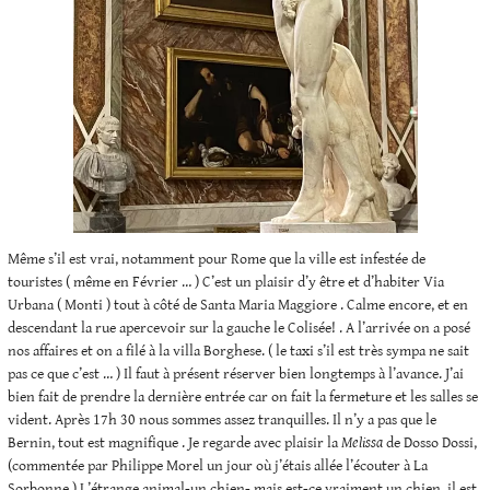
Même s’il est vrai, notamment pour Rome que la ville est infestée de
touristes ( même en Février … ) C’est un plaisir d’y être et d’habiter Via
Urbana ( Monti ) tout à côté de Santa Maria Maggiore . Calme encore, et en
descendant la rue apercevoir sur la gauche le Colisée! . A l’arrivée on a posé
nos affaires et on a filé à la villa Borghese. ( le taxi s’il est très sympa ne sait
pas ce que c’est … ) Il faut à présent réserver bien longtemps à l’avance. J’ai
bien fait de prendre la dernière entrée car on fait la fermeture et les salles se
vident. Après 17h 30 nous sommes assez tranquilles. Il n’y a pas que le
Bernin, tout est magnifique . Je regarde avec plaisir la
Melissa
de Dosso Dossi,
(commentée par Philippe Morel un jour où j’étais allée l’écouter à La
Sorbonne.) L’étrange animal-un chien- mais est-ce vraiment un chien, il est