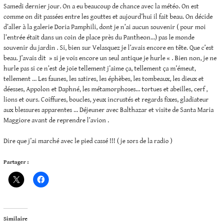
Samedi dernier jour. On a eu beaucoup de chance avec la météo. On est
comme on dit passées entre les gouttes et aujourd’hui il fait beau. On décide
d’aller à la galerie Doria Pamphili, dont je n’ai aucun souvenir ( pour moi
l’entrée était dans un coin de place près du Pantheon…) pas le monde
souvenir du jardin . Si, bien sur Velasquez je l’avais encore en tête. Que c’est
beau. J’avais dit » si je vois encore un seul antique je hurle « . Bien non, je ne
hurle pas si ce n’est de joie tellement j’aime ça, tellement ça m’émeut,
tellement … Les faunes, les satires, les éphèbes, les tombeaux, les dieux et
déesses, Appolon et Daphné, les métamorphoses… tortues et abeilles, cerf ,
lions et ours. Coiffures, boucles, yeux incrustés et regards fixes, gladiateur
aux blessures apparentes … Déjeuner avec Balthazar et visite de Santa Maria
Maggiore avant de reprendre l’avion .
Dire que j’ai marché avec le pied cassé !!! ( je sors de la radio )
Partager :
Similaire