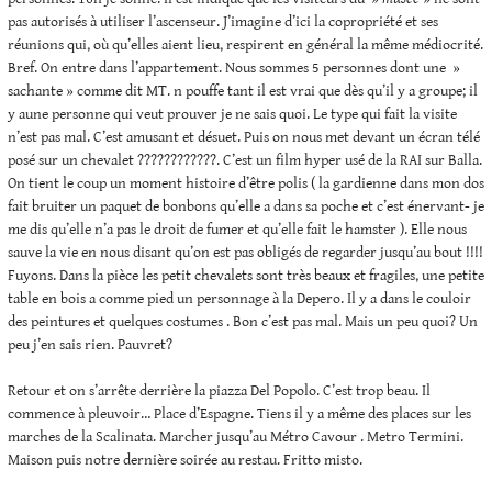
pas autorisés à utiliser l’ascenseur. J’imagine d’ici la copropriété et ses
réunions qui, où qu’elles aient lieu, respirent en général la même médiocrité.
Bref. On entre dans l’appartement. Nous sommes 5 personnes dont une »
sachante » comme dit MT. n pouffe tant il est vrai que dès qu’il y a groupe; il
y aune personne qui veut prouver je ne sais quoi. Le type qui fait la visite
n’est pas mal. C’est amusant et désuet. Puis on nous met devant un écran télé
posé sur un chevalet ????????????. C’est un film hyper usé de la RAI sur Balla.
On tient le coup un moment histoire d’être polis ( la gardienne dans mon dos
fait bruiter un paquet de bonbons qu’elle a dans sa poche et c’est énervant- je
me dis qu’elle n’a pas le droit de fumer et qu’elle fait le hamster ). Elle nous
sauve la vie en nous disant qu’on est pas obligés de regarder jusqu’au bout !!!!
Fuyons. Dans la pièce les petit chevalets sont très beaux et fragiles, une petite
table en bois a comme pied un personnage à la Depero. Il y a dans le couloir
des peintures et quelques costumes . Bon c’est pas mal. Mais un peu quoi? Un
peu j’en sais rien. Pauvret?
Retour et on s’arrête derrière la piazza Del Popolo. C’est trop beau. Il
commence à pleuvoir… Place d’Espagne. Tiens il y a même des places sur les
marches de la Scalinata. Marcher jusqu’au Métro Cavour . Metro Termini.
Maison puis notre dernière soirée au restau. Fritto misto.