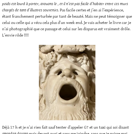
poids est lourd à porter, avouons le , et il n’est pas facile d’habiter entre ces murs
chargés de tant d’illustres souvenirs.
Pas facile certes et j’en ai l’expérience,
étant franchement perturbée par tant de beauté. Mais ne peut témoigner que
celui ou celle qui a vécu cela plus d’un week end. Je vais acheter le livre car je
n’ai photographié que ce passage et celui sur les disparus est vraiment drôle.
L’envie rôde !!!!
Déjà 17 h et je n’ai rien fait sauf tenter d’appeler G7 et un taxi qui soi disant
attendait devant
mais devant quoi et sans me joindre, sans que je puisse moi