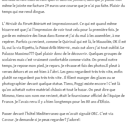
même le jointe me facture 29 euros une course que je n’ai pas faite. Plaisir du
temps qui me rend dingue.
L’
Hercule du Forum Boarium
est impressionnant. Ce qui est quand même
bizarre est que j’ai l’impression de voir tout cela pour la première fois. Je
garde en mémoire des lieux dans Rome et j’ai du mal à les assembler, à me
repérer. Parfois ça revient, comme le Quirinal qui est là, le Mausolée, OK il est
là, oui la via Ripetta, la
Piazza della Minerva
, mais zut alors j’ai tout oublié. Le
Palazzo Massimo??? Quel plaisir donc de le découvrir. Quelques groupes de
scolaires mais c’est vraiment confortable comme visite. On prend notre
temps, je repose mon pied, je repars. Je rêvasse et fais des photos.Il pleut à
verses dehors et on est bien à l’abri. Les gens regardent très très vite, enfin
plutôt ne regardent pas très très vite . Il filent manger des glaces ou se
photographier devant quelque statue. Tiens, Poggi existe encore ! C’est là
qu’on achetait notre matériel châssis et tout le bazar. On peut dire que
Mimmo, tiens son nom me revient, était le fournisseur officiel de l’équipe de
France. Je l’avais revu il y a bien longtemps pour les 80 ans d’Efizio.
Passer devant l’hôtel Mediterraneo que m’avait signalé ORC. C’est via
Cavour. Je demande si je peux regarder? J’adore!: