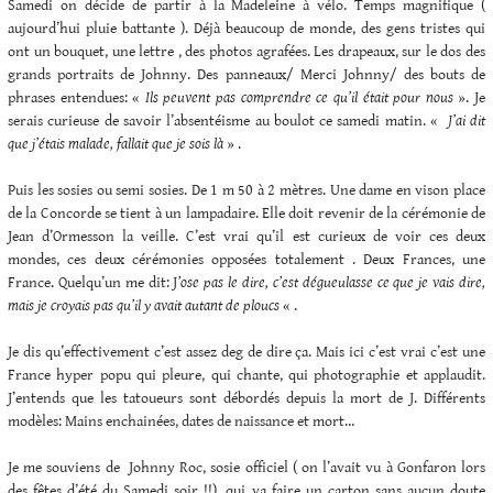
Samedi on décide de partir à la Madeleine à vélo. Temps magnifique (
aujourd’hui pluie battante ). Déjà beaucoup de monde, des gens tristes qui
ont un bouquet, une lettre , des photos agrafées. Les drapeaux, sur le dos des
grands portraits de Johnny. Des panneaux/ Merci Johnny/ des bouts de
phrases entendues: «
Ils peuvent pas comprendre ce qu’il était pour nous
». Je
serais curieuse de savoir l’absentéisme au boulot ce samedi matin. «
J’ai dit
que j’étais malade, fallait que je sois là
» .
Puis les sosies ou semi sosies. De 1 m 50 à 2 mètres. Une dame en vison place
de la Concorde se tient à un lampadaire. Elle doit revenir de la cérémonie de
Jean d’Ormesson la veille. C’est vrai qu’il est curieux de voir ces deux
mondes, ces deux cérémonies opposées totalement . Deux Frances, une
France. Quelqu’un me dit: J
’ose pas le dire, c’est dégueulasse ce que je vais dire,
mais je croyais pas qu’il y avait autant de ploucs
« .
Je dis qu’effectivement c’est assez deg de dire ça. Mais ici c’est vrai c’est une
France hyper popu qui pleure, qui chante, qui photographie et applaudit.
J’entends que les tatoueurs sont débordés depuis la mort de J. Différents
modèles: Mains enchainées, dates de naissance et mort…
Je me souviens de Johnny Roc, sosie officiel ( on l’avait vu à Gonfaron lors
des fêtes d’été du Samedi soir !!), qui va faire un carton sans aucun doute