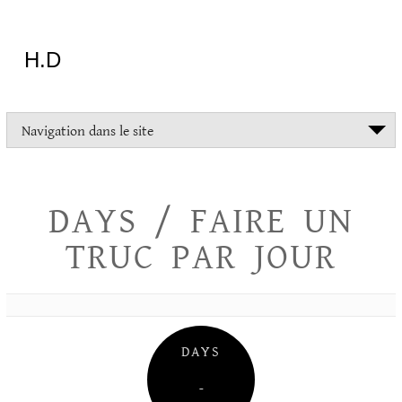
Aller
au
contenu
H.D
"Dans
Navigation dans le site
la
vie
on
devrait
DAYS / FAIRE UN
tout
essayer
TRUC PAR JOUR
sauf
l'inceste
et
la
danse
folklorique"
DAYS
Christopher
Lee
–