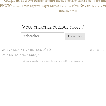
delprat
notes
lit
NIcole Stephane
NS
Louvre
neige
oiseau
maison rouge
oise
Rêves
PHOTO
rêve
Rêves
Repenti
Roger Dumas
picasso
Rome
te
rue
Sans nom
medicis
Viviers
Vous cherchez quelque chose ?
Rechercher :
WORK
>
BLOG
>
HD
>
DE TOUS CÔTÉS
© 2026 HD
ON N’ENTEND PLUS QUE ÇA
Fièrement propulsé par WordPress.
|
Thème : helene-delprat par
SophieWeb
.