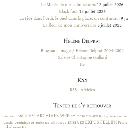
Le Musée de mes admirations
12 juillet 2026
Black foot
12 juillet 2026
La tête dans l’ordi, le pied dans la glace, on continue…
9 ju
La fleur de mon anniversaire
6 juillet 2026
Hélène Delprat
Blog sans images/ Helene Delprat 2004-2009
Galerie Christophe Gaillard
FB
RSS
RSS - Articles
Tenter de s’y retrouver
ARCHIVES WEB
ARCHIVES
atelier
Beaux arts
animation
Books/Livres
camille
EXPOS
FELLINI
ES
dessin
ENSBA
Franc
Dominique Delouche
edith scob
E.S