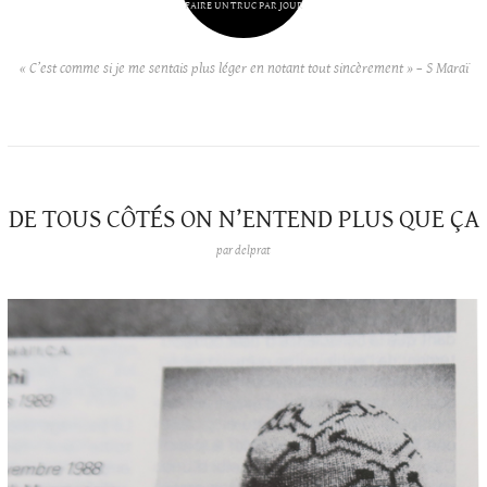
FAIRE UN TRUC PAR JOUR
« C’est comme si je me sentais plus léger en notant tout sincèrement » – S Maraï
DE TOUS CÔTÉS ON N’ENTEND PLUS QUE ÇA
par
delprat