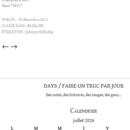
6 décembre 2017
Dans "2017"
PUBLIÉ :
10 décembre 2017
CLASSÉ DANS :
BLOG
,
HD
ÉTIQUETTES :
Johnny Hallyday
Articles
←
→
dans
cette
catégorie
DAYS / FAIRE UN TRUC PAR JOUR
Des notes, des histoires, des images, des gens…
Calendrier
juillet 2026
L
M
M
J
V