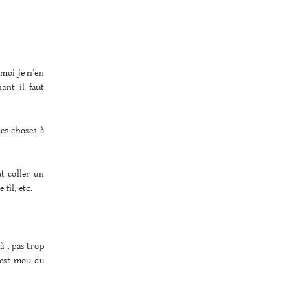
 moi je n’en
ant il faut
res choses à
ut coller un
fil, etc.
à , pas trop
’est mou du