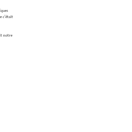
elques
 c’était
it notre