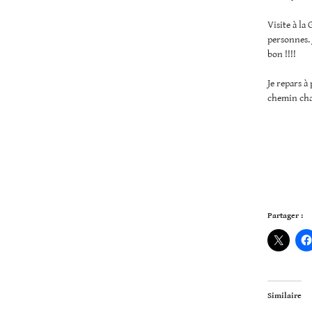
Visite à la
personnes. 
bon !!!!
Je repars à
chemin cha
Partager :
Similaire