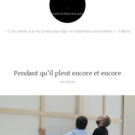
–
FAIRE UN TRUC PAR JOUR
« C’est comme si je me sentais plus léger en notant tout sincèrement » – S Maraï
Pendant qu’il pleut encore et encore
par
delprat