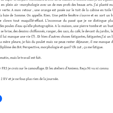
u en plein air -morphologie avec un de mes profs des beaux arts. J’ai planté m
e verte. A mon retour , une orange est posée sur le toit de la cabine en toile
la baie de Somme. On appelle. Rien. Une petite fenêtre s’ouvre et en sort un b
e clown tout maquillé-effacé. L’inconnue du passé que je ne distingue pl
 des poules d’eau qu’elle photographie. A la maison, une pierre tombe et un bus
 se brise, des dessins chiffonnés, ranger, des sacs, du café, le devant du jardin, l
il lui manque une vie (?) . Et bien d’autres choses fatigantes, fatigantes.J’ai un 
ma mère pleure, je fais du poulet mais ne peux rester déjeuner, il me manque 
iplôme des BA: Perspective, morphologie et quoi? Oh zut , ça me fatigue.
atin, mais le travail est fait.
r FR3 je crois sur le camouflage. Et les ateliers d’Amiens. Reçu Ni vu ni connu
s 2 RV et je ne fous plus rien de la journée.