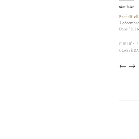
Similaire
Bref dit-ell
3 décembre
Dans "2016
PUBLIÉ :
3
CLASSÉ DA
Articles
←
→
dans
cette
catégorie