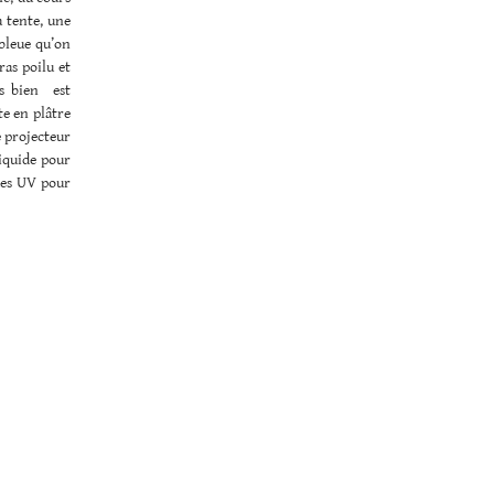
a tente, une
 bleue qu’on
ras poilu et
us bien est
te en plâtre
e projecteur
liquide pour
des UV pour