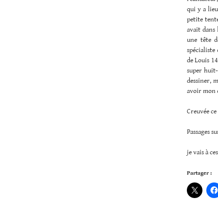
qui y a lie
petite tent
avait dans 
une tête d
spécialiste
de Louis 14
super huit-
dessiner, 
avoir mon d
Creuvée ce m
Passages su
je vais à ce
Partager :