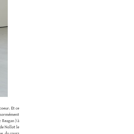
coeur. Et ce
 énormément
c Reagan ) à
de Nollot le
he, du cours