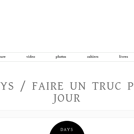
Aller
au
contenu
ture
video
photos
cahiers
livres
YS / FAIRE UN TRUC 
JOUR
DAYS