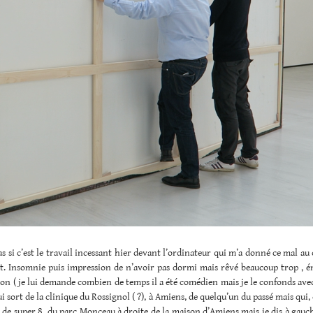
pas si c’est le travail incessant hier devant l’ordinateur qui m’a donné ce mal au 
uit. Insomnie puis impression de n’avoir pas dormi mais rêvé beaucoup trop ,
on ( je lui demande combien de temps il a été comédien mais je le confonds ave
i sort de la clinique du Rossignol ( ?), à Amiens, de quelqu’un du passé mais qui, 
, de super 8, du parc Monceau à droite de la maison d’Amiens mais je dis à gauc