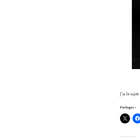
J’ai le suj
Partager :