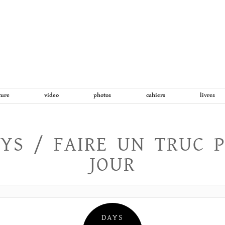
Aller
au
contenu
ture
video
photos
cahiers
livres
YS / FAIRE UN TRUC 
JOUR
DAYS