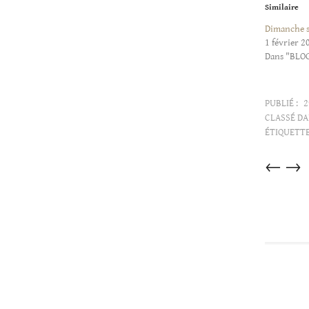
Similaire
Dimanche s
1 février 2
Dans "BLO
PUBLIÉ :
2
CLASSÉ DA
ÉTIQUETTE
Articles
←
→
dans
cette
catégorie