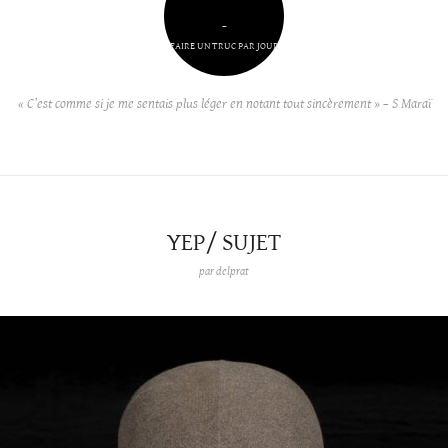
–
FAIRE UN TRUC PAR JOUR
« C’est comme si je me sentais plus léger en notant tout sincèrement » – S Maraï
YEP/ SUJET
par
delprat