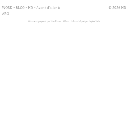
WORK
>
BLOG
>
HD
>
Avant d’aller à
© 2026 HD
ARG
Fièrement propulsé par WordPress.
|
Thème : helene-delprat par
SophieWeb
.