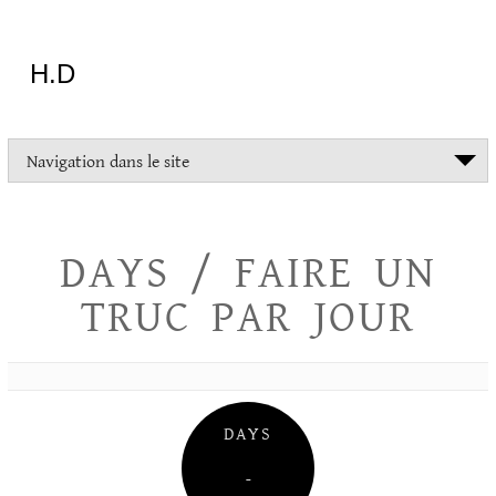
Aller
au
contenu
H.D
"Dans
Navigation dans le site
la
vie
on
devrait
DAYS / FAIRE UN
tout
essayer
TRUC PAR JOUR
sauf
l'inceste
et
la
danse
folklorique"
DAYS
Christopher
Lee
–