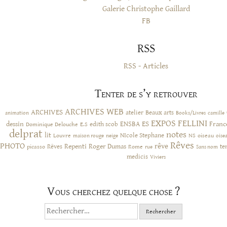
Galerie Christophe Gaillard
FB
RSS
RSS - Articles
Tenter de s’y retrouver
ARCHIVES WEB
ARCHIVES
atelier
Beaux arts
animation
Books/Livres
camille
EXPOS
FELLINI
ES
dessin
ENSBA
Franc
Dominique Delouche
edith scob
E.S
delprat
notes
lit
NIcole Stephane
NS
Louvre
neige
oiseau
maison rouge
oise
Rêves
PHOTO
rêve
Rêves
Repenti
Roger Dumas
picasso
Rome
te
rue
Sans nom
medicis
Viviers
Vous cherchez quelque chose ?
Rechercher :