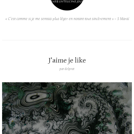
FAIRE UN TRUC PAR JOUR
« C’est comme si je me sentais plus léger en notant tout sincèrement » – S Maraï
J’aime je like
par
delprat