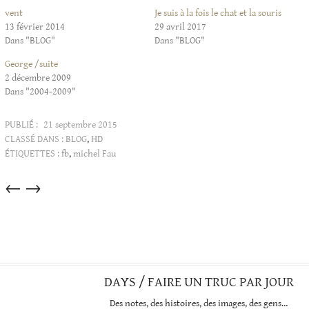
vent
Je suis à la fois le chat et la souris
13 février 2014
29 avril 2017
Dans "BLOG"
Dans "BLOG"
George /suite
2 décembre 2009
Dans "2004-2009"
PUBLIÉ :
21 septembre 2015
CLASSÉ DANS :
BLOG
,
HD
ÉTIQUETTES :
fb
,
michel Fau
Articles
←
→
dans
cette
catégorie
DAYS / FAIRE UN TRUC PAR JOUR
Des notes, des histoires, des images, des gens…