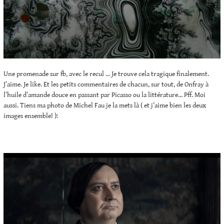
Une promenade sur fb, avec le recul … Je trouve cela tragique finalement.
J’aime. Je like. Et les petits commentaires de chacun, sur tout, de Onfray à
l’huile d’amande douce en passant par Picasso ou la littérature… Pff. Moi
aussi. Tiens ma photo de Michel Fau je la mets là ( et j’aime bien les deux
images ensemble! ):