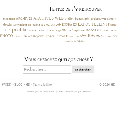
Tenter de s’y retrouver
ARCHIVES WEB
ARCHIVES
atelier
Beaux arts
animation
Books/Livres
camille
EXPOS
FELLINI
ES
dessin
ENSBA
Franc
Dominique Delouche
edith scob
E.S
delprat
notes
lit
NIcole Stephane
NS
Louvre
neige
oiseau
maison rouge
oise
Rêves
PHOTO
rêve
Rêves
Repenti
Roger Dumas
picasso
Rome
te
rue
Sans nom
medicis
Viviers
Vous cherchez quelque chose ?
Rechercher :
WORK
>
BLOG
>
HD
>
J’aime je like
© 2026 HD
Fièrement propulsé par WordPress.
|
Thème : helene-delprat par
SophieWeb
.