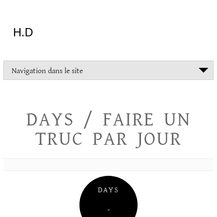
Aller
au
contenu
H.D
"Dans
Navigation dans le site
la
vie
on
devrait
DAYS / FAIRE UN
tout
essayer
TRUC PAR JOUR
sauf
l'inceste
et
la
danse
folklorique"
DAYS
Christopher
Lee
–