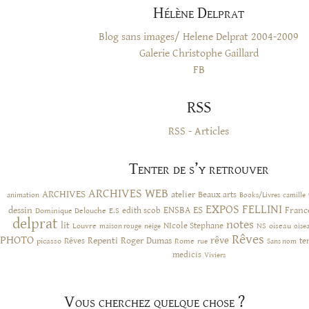
Hélène Delprat
Blog sans images/ Helene Delprat 2004-2009
Galerie Christophe Gaillard
FB
RSS
RSS - Articles
Tenter de s’y retrouver
ARCHIVES WEB
ARCHIVES
atelier
Beaux arts
animation
Books/Livres
camille
EXPOS
FELLINI
ES
dessin
ENSBA
Franc
Dominique Delouche
edith scob
E.S
delprat
notes
lit
NIcole Stephane
NS
Louvre
neige
oiseau
maison rouge
oise
Rêves
PHOTO
rêve
Rêves
Repenti
Roger Dumas
picasso
Rome
te
rue
Sans nom
medicis
Viviers
Vous cherchez quelque chose ?