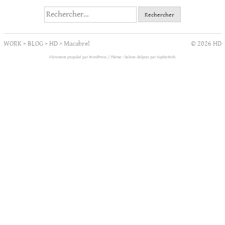
Rechercher :
WORK
>
BLOG
>
HD
>
Macabre!
© 2026 HD
Fièrement propulsé par WordPress.
|
Thème : helene-delprat par
SophieWeb
.