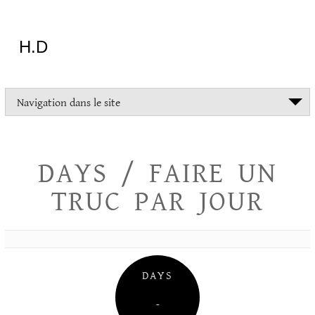
Aller
au
contenu
H.D
"Dans
Navigation dans le site
la
vie
on
devrait
DAYS / FAIRE UN
tout
essayer
TRUC PAR JOUR
sauf
l'inceste
et
la
danse
folklorique"
DAYS
Christopher
Lee
–