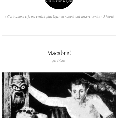
FAIRE UN TRUC PAR JOUR
« C’est comme si je me sentais plus léger en notant tout sincèrement » – S Maraï
Macabre!
par
delprat